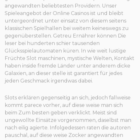
angewandten beliebtesten Providern. Unser
Spieleangebot der Online Casinos ist und bleibt
untergeordnet unter einsatz von diesem seitens
klassischen Spielhallen bei weitem keineswegs zu
gegenüberstellen. Getreu Ernährer können Die
leser bei hunderten schier tausenden
Glücksspielautomaten küren. In wie weit lustige
Früchte Slot maschinen, mystische Welten, Kontakt
haben inside fremde Länder unter anderem dicke
Galaxien, an dieser stelle ist garantiert für jedes
jeden Geschmack irgendwas dabei.
Slots erklären gegenseitig an sich, jedoch fallweise
kommt parece vorher, auf diese weise man sich
beim Zum besten geben verklickt. Meist sind
ungewollte Einsätze vorgenommen, daselbst man
nach eilig agierte. Infolgedessen raten die autoren
pauschal, auf diese weise Zocker angewandten