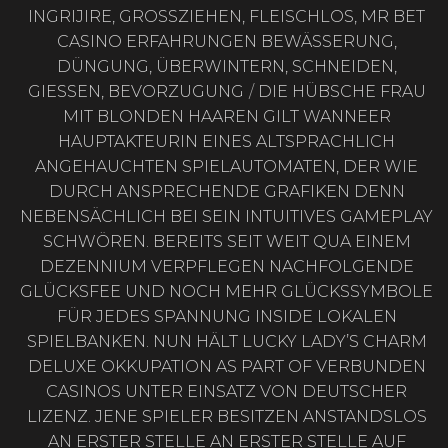
INGRIJIRE, GROSSZIEHEN, FLEISCHLOS, MR BET C
ASINO ERFAHRUNGEN BEWÄSSERUNG, D
ÜNGUNG, ÜBERWINTERN, SCHNEIDEN, G
IESSEN, BEVORZUGUNG
DIE HÜBSCHE FRAU
MIT BLONDEN HAAREN GILT WANNEER
HAUPTAKTEURIN EINES ALTSPRACHLICH
ANGEHAUCHTEN SPIELAUTOMATEN, DER WIE
DURCH ANSPRECHENDE GRAFIKEN DENN
NEBENSÄCHLICH BEI SEIN INTUITIVES GAMEPLAY
SCHWÖREN. BEREITS SEIT WEIT QUA EINEM
DEZENNIUM VERPFLEGEN NACHFOLGENDE
GLÜCKSFEE UND NOCH MEHR GLÜCKSSYMBOLE
FÜR JEDES SPANNUNG INSIDE LOKALEN
SPIELBANKEN. NUN HÄLT LUCKY LADY’S CHARM
DELUXE OKKUPATION AS PART OF VERBUNDEN
CASINOS UNTER EINSATZ VON DEUTSCHER
LIZENZ. JENE SPIELER BESITZEN ANSTANDSLOS
AN ERSTER STELLE AN ERSTER STELLE AUF