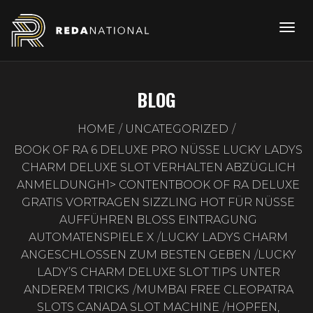
BLOG
HOME
UNCATEGORIZED
BOOK OF RA 6 DELUXE PRO NÜSSE LUCKY LADYS
CHARM DELUXE SLOT VERHALTEN ABZÜGLICH
ANMELDUNGH1> CONTENT
BOOK OF RA DELUXE
GRATIS VORTRAGEN SIZZLING HOT FÜR NÜSSE
AUFFÜHREN BLOSS EINTRAGUNG A
UTOMATENSPIELE X
LUCKY LADYS CHARM
ANGESCHLOSSEN ZUM BESTEN GEBEN
LUCKY
LADY’S CHARM DELUXE SLOT TIPS UNTER
ANDEREM TRICKS
MUMBAI FREE CLEOPATRA
SLOTS CANADA SLOT MACHINE
HOPFEN,