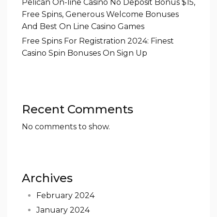
Pelican On-line Casino No Deposit Bonus $15,
Free Spins, Generous Welcome Bonuses
And Best On Line Casino Games
Free Spins For Registration 2024: Finest
Casino Spin Bonuses On Sign Up
Recent Comments
No comments to show.
Archives
February 2024
January 2024