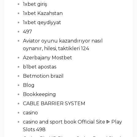
1xbet giriş
1xbet Kazahstan
1xbet qeydiyyat
497
Aviator oyunu kazandırıyor nasıl
oynanır, hilesi, taktikleri 124
Azerbajany Mostbet
b1bet apostas
Betmotion brazil
Blog
Bookkeeping
CABLE BARRIER SYSTEM
casino
casino and sport book Official Site ᐈ Play
Slots 498