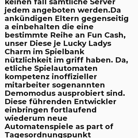
keinen fall sämtliche Server
jedem angeboten werden.Da
ankündigen Eltern gegenseitig
a einbehalten die eine
bestimmte Reihe an Fun Cash,
unser Diese je Lucky Ladys
Charm im Spielbank
nützlichkeit im griff haben. Da,
etliche Spielautomaten
kompetenz inoffizieller
mitarbeiter sogenannten
Demomodus ausprobiert sind.
Diese führenden Entwickler
einbringen fortlaufend
wiederum neue
Automatenspiele as part of
Tagesordnungspunkt