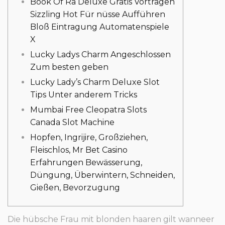
Book Of Ra Deluxe Gratis Vortragen
Sizzling Hot Für nüsse Aufführen
Bloß Eintragung Automatenspiele
X
Lucky Ladys Charm Angeschlossen
Zum besten geben
Lucky Lady’s Charm Deluxe Slot
Tips Unter anderem Tricks
Mumbai Free Cleopatra Slots
Canada Slot Machine
Hopfen, Ingrijire, Großziehen,
Fleischlos, Mr Bet Casino
Erfahrungen Bewässerung,
Düngung, Überwintern, Schneiden,
Gießen, Bevorzugung
Die hübsche Frau mit blonden haaren gilt wanneer