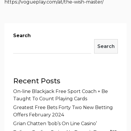
https://vogueplay.com/at/the-wish-master/
Search
Search
Recent Posts
On-line Blackjack Free Sport Coach + Be
Taught To Count Playing Cards
Greatest Free Bets Forty Two New Betting
Offers February 2024
Grian Chatten ‘bob’s On Line Casino’