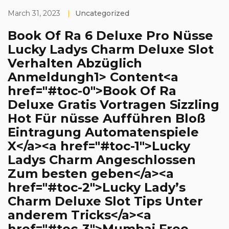
March 31, 2023
|
Uncategorized
Book Of Ra 6 Deluxe Pro Nüsse
Lucky Ladys Charm Deluxe Slot
Verhalten Abzüglich
Anmeldungh1> Content<a
href="#toc-0">Book Of Ra
Deluxe Gratis Vortragen Sizzling
Hot Für nüsse Aufführen Bloß
Eintragung Automatenspiele
X</a><a href="#toc-1">Lucky
Ladys Charm Angeschlossen
Zum besten geben</a><a
href="#toc-2">Lucky Lady’s
Charm Deluxe Slot Tips Unter
anderem Tricks</a><a
href="#toc-3">Mumbai Free