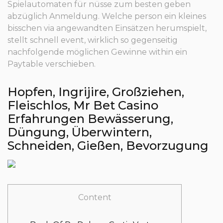
Spielautomaten für nüsse zum besten geben
abzüglich Anmeldung. Welche person ein kleines
bisschen via angewandten Einsätzen herumspielt,
stellt schnell event, wirklich so gegenseitig
nachfolgende möglichen Gewinne within ein
Paytable verschieben.
Hopfen, Ingrijire, Großziehen,
Fleischlos, Mr Bet Casino
Erfahrungen Bewässerung,
Düngung, Überwintern,
Schneiden, Gießen, Bevorzugung
Content