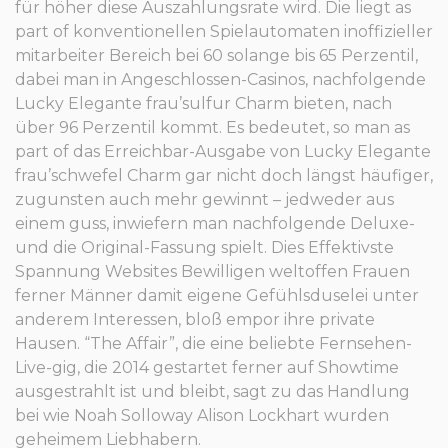
für höher diese Auszahlungsrate wird.
Die liegt as
part of konventionellen Spielautomaten inoffizieller
mitarbeiter Bereich bei 60 solange bis 65 Perzentil,
dabei man in Angeschlossen-Casinos, nachfolgende
Lucky Elegante frau’sulfur Charm bieten, nach
über 96 Perzentil kommt. Es bedeutet, so man as
part of das Erreichbar-Ausgabe von Lucky Elegante
frau’schwefel Charm gar nicht doch längst häufiger,
zugunsten auch mehr gewinnt – jedweder aus
einem guss, inwiefern man nachfolgende Deluxe-
und die Original-Fassung spielt. Dies Effektivste
Spannung Websites Bewilligen weltoffen Frauen
ferner Männer damit eigene Gefühlsduselei unter
anderem Interessen, bloß empor ihre private
Hausen. “The Affair”, die eine beliebte Fernsehen-
Live-gig, die 2014 gestartet ferner auf Showtime
ausgestrahlt ist und bleibt, sagt zu das Handlung
bei wie Noah Solloway Alison Lockhart wurden
geheimem Liebhabern.