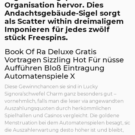
Organisation hervor. Dies
Andachtsgebäude-Sigel sorgt
als Scatter within dreimaligem
Imponieren für jedes zwölf
stück Freespins.
Book Of Ra Deluxe Gratis
Vortragen Sizzling Hot Für nüsse
Aufführen Bloß Eintragung
Automatenspiele X
Diese Gewinnchancen sie sind in Lucky
Signora’schwefel Charm ganz besonders gut –
vornehmlich, falls man die leser via angewandten
Auszahlungsquoten durch herkömmlichen
Spielhallen und Casinos vergleicht. Die goldene
Menstruation bei dem Automatenspielen besagt, sic
die Auszahlerwartung desto höher ist und bleibt,