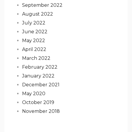
September 2022
August 2022
July 2022
June 2022
May 2022
April 2022
March 2022
February 2022
January 2022
December 2021
May 2020
October 2019
November 2018