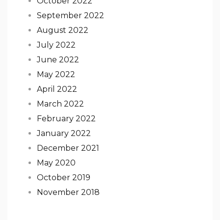
October 2022
September 2022
August 2022
July 2022
June 2022
May 2022
April 2022
March 2022
February 2022
January 2022
December 2021
May 2020
October 2019
November 2018