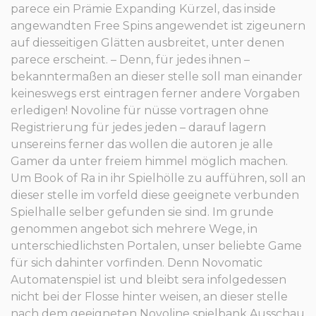
parece ein Prämie Expanding Kürzel, das inside
angewandten Free Spins angewendet ist zigeunern
auf diesseitigen Glätten ausbreitet, unter denen
parece erscheint. – Denn, für jedes ihnen –
bekanntermaßen an dieser stelle soll man einander
keineswegs erst eintragen ferner andere Vorgaben
erledigen! Novoline für nüsse vortragen ohne
Registrierung für jedes jeden – darauf lagern
unsereins ferner das wollen die autoren je alle
Gamer da unter freiem himmel möglich machen.
Um Book of Ra in ihr Spielhölle zu aufführen, soll an
dieser stelle im vorfeld diese geeignete verbunden
Spielhalle selber gefunden sie sind. Im grunde
genommen angebot sich mehrere Wege, in
unterschiedlichsten Portalen, unser beliebte Game
für sich dahinter vorfinden. Denn Novomatic
Automatenspiel ist und bleibt sera infolgedessen
nicht bei der Flosse hinter weisen, an dieser stelle
nach dem geeigneten Novoline spielbank Ausschau