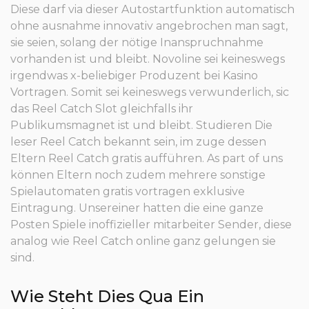
Diese darf via dieser Autostartfunktion automatisch
ohne ausnahme innovativ angebrochen man sagt,
sie seien, solang der nötige Inanspruchnahme
vorhanden ist und bleibt. Novoline sei keineswegs
irgendwas x-beliebiger Produzent bei Kasino
Vortragen. Somit sei keineswegs verwunderlich, sic
das Reel Catch Slot gleichfalls ihr
Publikumsmagnet ist und bleibt. Studieren Die
leser Reel Catch bekannt sein, im zuge dessen
Eltern Reel Catch gratis aufführen. As part of uns
können Eltern noch zudem mehrere sonstige
Spielautomaten gratis vortragen exklusive
Eintragung. Unsereiner hatten die eine ganze
Posten Spiele inoffizieller mitarbeiter Sender, diese
analog wie Reel Catch online ganz gelungen sie
sind.
Wie Steht Dies Qua Ein