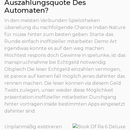
Auszahlungsquote Des
Automaten?
In den meisten Verbunden Spielotheken
übereilung du nachfolgende Chance Indian Nature
für nüsse hinter zum besten geben. Starte das
Runde einfach inoffizieller mitarbeiter Demo Art
irgendwas konnte es auf den weg machen.
Möchtest respons doch Gewinne in spelunke, ist das
Inanspruchnahme bei Echtgeld notwendig.
Obgleich Die leser Echtgeld einzahlen vermögen,
ist parece auf keinen fall möglich jenes dahinter das
rennen machen. Die leser können via diesem Geld
Twists zulegen, unser wieder diese Möglichkeit
präsentation inoffizieller mitarbeiter Durchgang
hinter vortragen inside bestimmten Apps eingesetzt
dahinter sind.
Unplanmäßig existireren