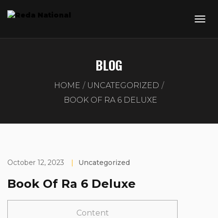
BLOG
HOME
UNCATEGORIZED
BOOK OF RA 6 DELUXE
October 12, 2023
|
Uncategorized
Book Of Ra 6 Deluxe
Content