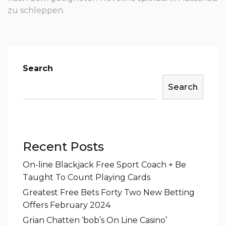
zu schleppen.
Search
Search
Recent Posts
On-line Blackjack Free Sport Coach + Be
Taught To Count Playing Cards
Greatest Free Bets Forty Two New Betting
Offers February 2024
Grian Chatten ‘bob’s On Line Casino’