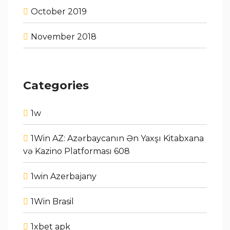
October 2019
November 2018
Categories
1w
1Win AZ: Azərbaycanın Ən Yaxşı Kitabxana
və Kazino Platforması 608
1win Azerbajany
1Win Brasil
1xbet apk