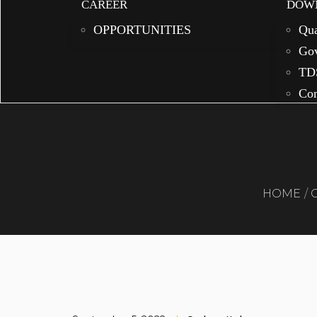
CAREER
DOW
OPPORTUNITIES
Qua
Gov
TD
Com
HOME