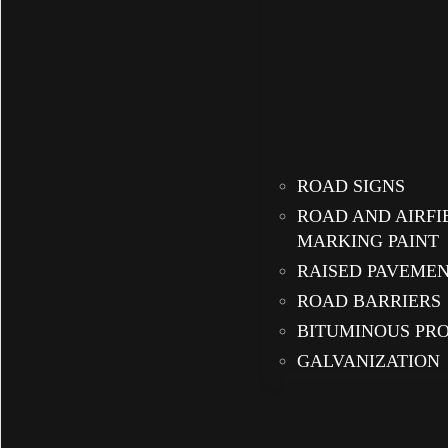
ROAD SIGNS
ROAD AND AIRFI
MARKING PAINT
RAISED PAVEME
ROAD BARRIERS
BITUMINOUS PR
GALVANIZATION