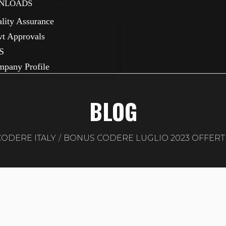
NLOADS
lity Assurance
t Approvals
S
pany Profile
BLOG
CODERE ITALY
BONUS CODERE LUGLIO 2023 OFFERT