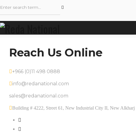
Reach Us Online
+966 (0)11 498 0888
info@redanational.com
sales@redanational.com
Building # 4222, Street 61, New Industrial City II, New Alkha