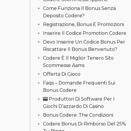
Come Funziona Il Bonus Senza
Deposito Codere?
Registrazione, Bonus E Promozioni
Inserire Il Codice Promotion Codere
Devo Inserire Un Codice Bonus Per
Riscattare Il Bonus Benvenuto?
Codere È Il Miglior Tenero Sito
Scommesse Aams
Offerta Di Gioco
Faqs – Domande Frequenti Sui
Bonus Codere
🎰 Produttori Di Software Per I
Giochi D’azzardo Di Casino
Bonus Codere: The Condizioni
Codere Bonus Di Rimborso Del 25%