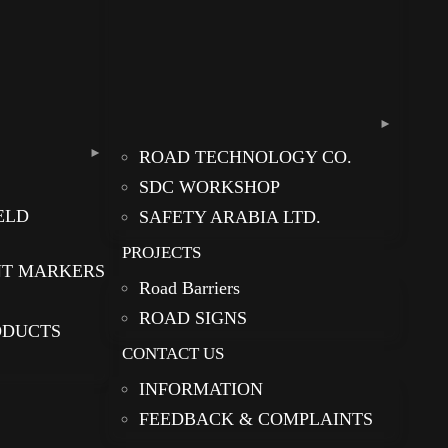
ROAD TECHNOLOGY CO.
SDC WORKSHOP
ELD
SAFETY ARABIA LTD.
PROJECTS
NT MARKERS
Road Barriers
ROAD SIGNS
ODUCTS
CONTACT US
INFORMATION
FEEDBACK & COMPLAINTS