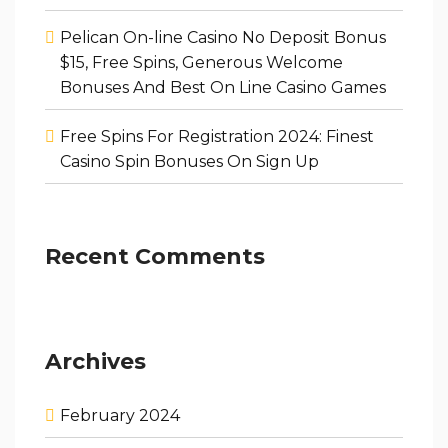
Pelican On-line Casino No Deposit Bonus
$15, Free Spins, Generous Welcome
Bonuses And Best On Line Casino Games
Free Spins For Registration 2024: Finest
Casino Spin Bonuses On Sign Up
Recent Comments
Archives
February 2024