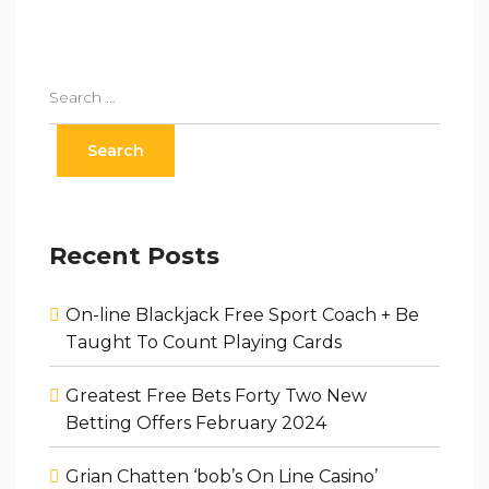
Recent Posts
On-line Blackjack Free Sport Coach + Be
Taught To Count Playing Cards
Greatest Free Bets Forty Two New
Betting Offers February 2024
Grian Chatten ‘bob’s On Line Casino’