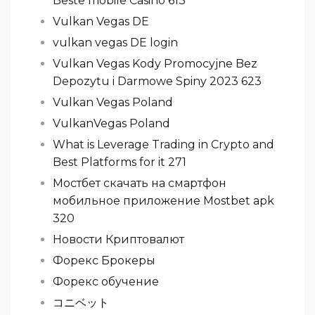
Beste mobile Casino 613
Vulkan Vegas DE
vulkan vegas DE login
Vulkan Vegas Kody Promocyjne Bez
Depozytu i Darmowe Spiny 2023 623
Vulkan Vegas Poland
VulkanVegas Poland
What is Leverage Trading in Crypto and
Best Platforms for it 271
Мостбет скачать на смартфон
мобильное приложение Mostbet apk
320
Новости Криптовалют
Форекс Брокеры
Форекс обучение
コニベット