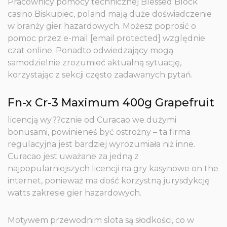
Pracownicy pomocy technicznej Blessed Block
casino Biskupiec, poland mają duże doświadczenie
w branży gier hazardowych. Możesz poprosić o
pomoc przez e-mail [email protected] względnie
czat online. Ponadto odwiedzający mogą
samodzielnie zrozumieć aktualną sytuację,
korzystając z sekcji często zadawanych pytań.
Fn-x Cr-3 Maximum 400g Grapefruit
licencją wy??cznie od Curacao we dużymi
bonusami, powinieneś być ostrożny – ta firma
regulacyjna jest bardziej wyrozumiała niż inne.
Curacao jest uważane za jedną z
najpopularniejszych licencji na gry kasynowe on the
internet, ponieważ ma dość korzystną jurysdykcję
watts zakresie gier hazardowych.
Motywem przewodnim slota są słodkości, co w