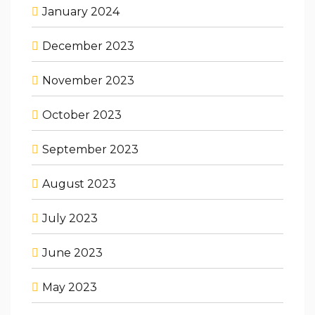
January 2024
December 2023
November 2023
October 2023
September 2023
August 2023
July 2023
June 2023
May 2023