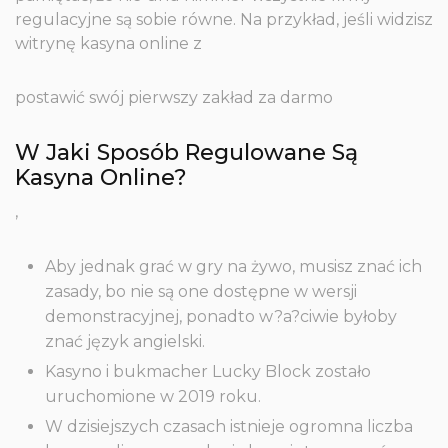
regulacyjne są sobie równe. Na przykład, jeśli widzisz
witrynę kasyna online z
postawić swój pierwszy zakład za darmo
W Jaki Sposób Regulowane Są
Kasyna Online?
,
Aby jednak grać w gry na żywo, musisz znać ich
zasady, bo nie są one dostępne w wersji
demonstracyjnej, ponadto w?a?ciwie byłoby
znać język angielski.
Kasyno i bukmacher Lucky Block zostało
uruchomione w 2019 roku.
W dzisiejszych czasach istnieje ogromna liczba