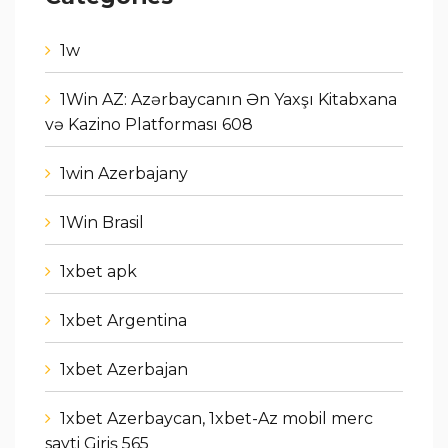
1w
1Win AZ: Azərbaycanın Ən Yaxşı Kitabxana
və Kazino Platforması 608
1win Azerbajany
1Win Brasil
1xbet apk
1xbet Argentina
1xbet Azerbajan
1xbet Azerbaycan, 1xbet-Az mobil merc
sayti Giriş 565