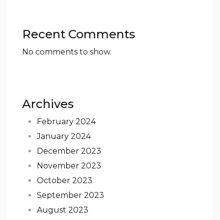
Recent Comments
No comments to show.
Archives
February 2024
January 2024
December 2023
November 2023
October 2023
September 2023
August 2023