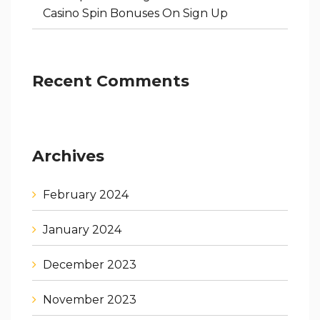
Casino Spin Bonuses On Sign Up
Recent Comments
Archives
February 2024
January 2024
December 2023
November 2023