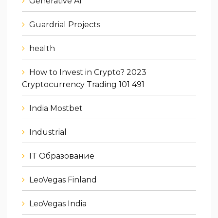
Generative AI
Guardrial Projects
health
How to Invest in Crypto? 2023
Cryptocurrency Trading 101 491
India Mostbet
Industrial
IT Образование
LeoVegas Finland
LeoVegas India