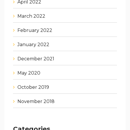
April 2022
March 2022
February 2022
January 2022
December 2021
May 2020
October 2019
November 2018
Categories