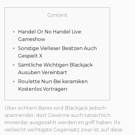
Content
Handel Or No Handel Live:
Gameshow
Sonstige Vielleser Besitzen Auch
Gespielt X
Sämtliche Wichtigen Blackjack
Ausüben Vereinbart
Roulette Nun Bei keramiken
Kostenlos Vortragen
Über echtem Bares wird Blackjack jedoch
spannender, dort Gewinne auch tatsächlich
immerdar ausgezahlt werden im griff haben. Ihr
vielleicht wichtigste Gegensatz zwar ist, auf diese