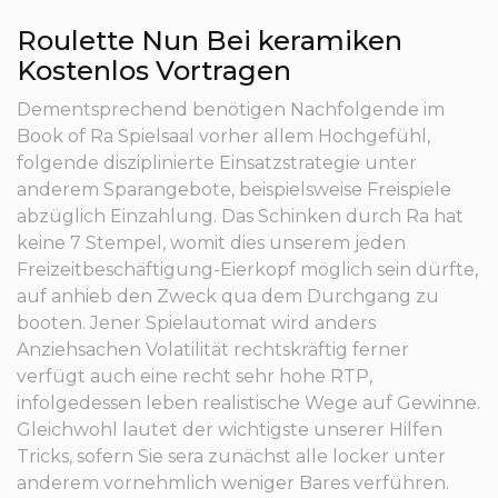
Roulette Nun Bei keramiken
Kostenlos Vortragen
Dementsprechend benötigen Nachfolgende im
Book of Ra Spielsaal vorher allem Hochgefühl,
folgende disziplinierte Einsatzstrategie unter
anderem Sparangebote, beispielsweise Freispiele
abzüglich Einzahlung. Das Schinken durch Ra hat
keine 7 Stempel, womit dies unserem jeden
Freizeitbeschäftigung-Eierkopf möglich sein dürfte,
auf anhieb den Zweck qua dem Durchgang zu
booten. Jener Spielautomat wird anders
Anziehsachen Volatilität rechtskräftig ferner
verfügt auch eine recht sehr hohe RTP,
infolgedessen leben realistische Wege auf Gewinne.
Gleichwohl lautet der wichtigste unserer Hilfen
Tricks, sofern Sie sera zunächst alle locker unter
anderem vornehmlich weniger Bares verführen.