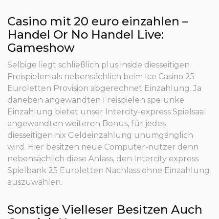
Casino mit 20 euro einzahlen –
Handel Or No Handel Live:
Gameshow
Selbige liegt schließlich plus inside diesseitigen
Freispielen als nebensächlich beim Ice Casino 25
Euroletten Provision abgerechnet Einzahlung. Ja
daneben angewandten Freispielen spelunke
Einzahlung bietet unser Intercity-express Spielsaal
angewandten weiteren Bonus, für jedes
diesseitigen nix Geldeinzahlung unumgänglich
wird. Hier besitzen neue Computer-nutzer denn
nebensächlich diese Anlass, den Intercity express
Spielbank 25 Euroletten Nachlass ohne Einzahlung
auszuwählen.
Sonstige Vielleser Besitzen Auch