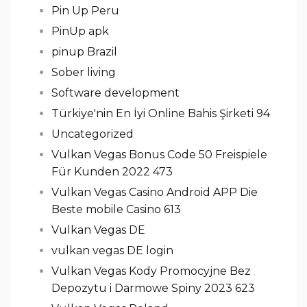
Pin Up Peru
PinUp apk
pinup Brazil
Sober living
Software development
Türkiye'nin En İyi Online Bahis Şirketi 94
Uncategorized
Vulkan Vegas Bonus Code 50 Freispiele
Für Kunden 2022 473
Vulkan Vegas Casino Android APP Die
Beste mobile Casino 613
Vulkan Vegas DE
vulkan vegas DE login
Vulkan Vegas Kody Promocyjne Bez
Depozytu i Darmowe Spiny 2023 623