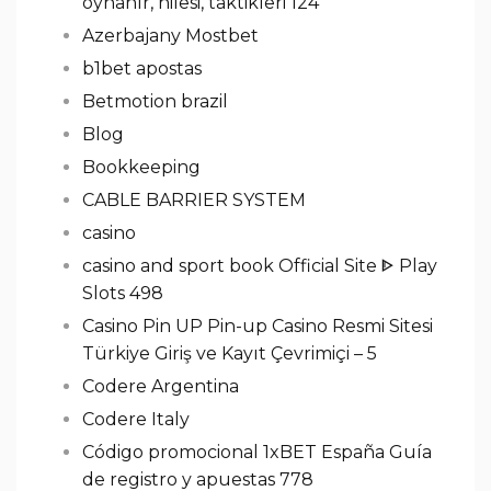
oynanır, hilesi, taktikleri 124
Azerbajany Mostbet
b1bet apostas
Betmotion brazil
Blog
Bookkeeping
CABLE BARRIER SYSTEM
casino
casino and sport book Official Site ᐈ Play
Slots 498
Casino Pin UP Pin-up Casino Resmi Sitesi
Türkiye Giriş ve Kayıt Çevrimiçi – 5
Codere Argentina
Codere Italy
Código promocional 1xBET España Guía
de registro y apuestas 778