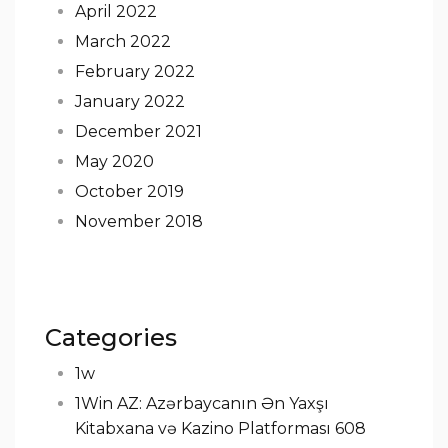
April 2022
March 2022
February 2022
January 2022
December 2021
May 2020
October 2019
November 2018
Categories
1w
1Win AZ: Azərbaycanın Ən Yaxşı
Kitabxana və Kazino Platforması 608