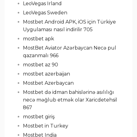
LeoVegas Irland
LeoVegas Sweden
Mostbet Android APK, iOS için Türkiye
Uygulaması nasıl indirilir 705
mostbet apk
MostBet Aviator Azərbaycan Necə pul
qazanmalı 966
mostbet az 90
mostbet azerbaijan
Mostbet Azerbaycan
Mostbet də idman bahislərinə asılılığı
necə məğlub etmək olar Xaricdetehsil
867
mostbet giriş
Mostbet in Turkey
Mostbet India