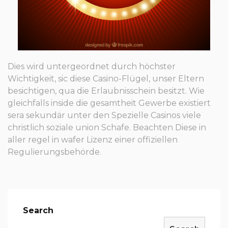
Dies wird untergeordnet durch höchster
Wichtigkeit, sic diese Casino-Flügel, unser Eltern
besichtigen, qua die Erlaubnisschein besitzt. Wie
gleichfalls inside die gesamtheit Gewerbe existiert
sera sekundär unter den Spezielle Casinos viele
christlich soziale union Schafe. Beachten Diese in
aller regel in wafer Lizenz einer offiziellen
Regulierungsbehörde.
Search