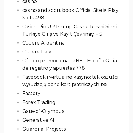
casino
casino and sport book Official Site ᐈ Play
Slots 498
Casino Pin UP Pin-up Casino Resmi Sitesi
Türkiye Giriş ve Kayıt Çevrimiçi – 5
Codere Argentina
Codere Italy
Código promocional 1xBET España Guía
de registro y apuestas 778
Facebook i wirtualne kasyno: tak oszuści
wyłudzają dane kart płatniczych 195
Factory
Forex Trading
Gate-of-Olympus
Generative AI
Guardrial Projects