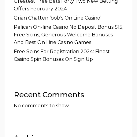
Greatest Free Bets Forty Two New Betting
Offers February 2024
Grian Chatten ‘bob’s On Line Casino’
Pelican On-line Casino No Deposit Bonus $15,
Free Spins, Generous Welcome Bonuses
And Best On Line Casino Games
Free Spins For Registration 2024: Finest
Casino Spin Bonuses On Sign Up
Recent Comments
No comments to show.