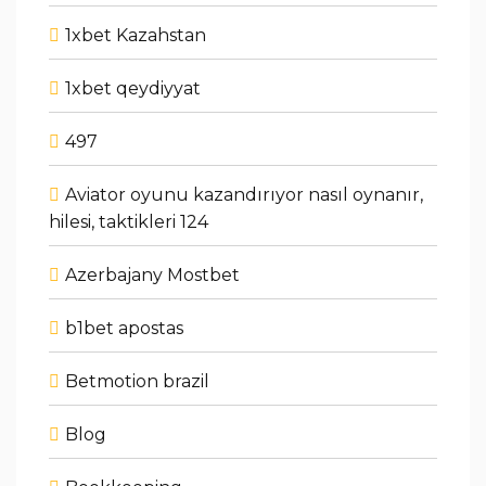
1xbet Kazahstan
1xbet qeydiyyat
497
Aviator oyunu kazandırıyor nasıl oynanır,
hilesi, taktikleri 124
Azerbajany Mostbet
b1bet apostas
Betmotion brazil
Blog