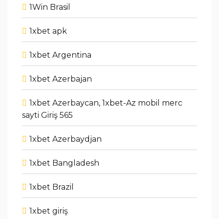
1Win Brasil
1xbet apk
1xbet Argentina
1xbet Azerbajan
1xbet Azerbaycan, 1xbet-Az mobil merc
sayti Giriş 565
1xbet Azerbaydjan
1xbet Bangladesh
1xbet Brazil
1xbet giriş