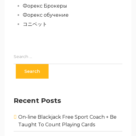
Форекс Брокеры
Форекс обучение
コニベット
Recent Posts
On-line Blackjack Free Sport Coach + Be
Taught To Count Playing Cards