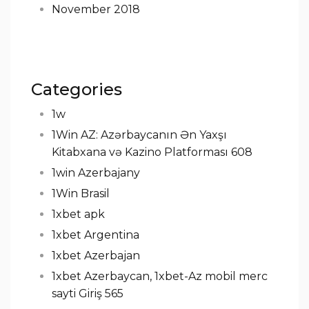
November 2018
Categories
1w
1Win AZ: Azərbaycanın Ən Yaxşı
Kitabxana və Kazino Platforması 608
1win Azerbajany
1Win Brasil
1xbet apk
1xbet Argentina
1xbet Azerbajan
1xbet Azerbaycan, 1xbet-Az mobil merc
sayti Giriş 565