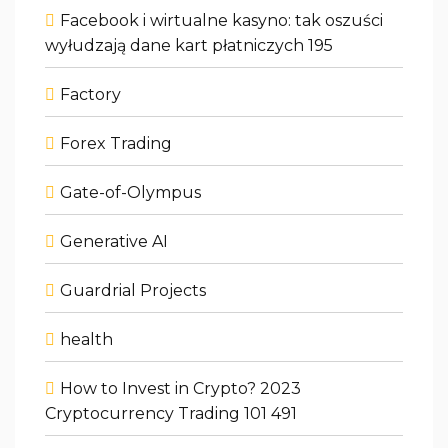
Facebook i wirtualne kasyno: tak oszuści
wyłudzają dane kart płatniczych 195
Factory
Forex Trading
Gate-of-Olympus
Generative AI
Guardrial Projects
health
How to Invest in Crypto? 2023
Cryptocurrency Trading 101 491