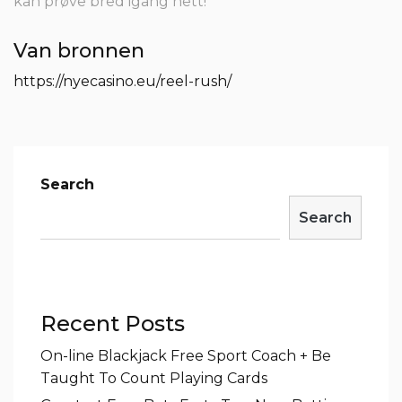
kan prøve bred igang nett!
Van bronnen
https://nyecasino.eu/reel-rush/
Search
Search
Recent Posts
On-line Blackjack Free Sport Coach + Be
Taught To Count Playing Cards