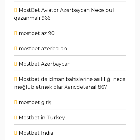
MostBet Aviator Azərbaycan Necə pul
qazanmalı 966
mostbet az 90
mostbet azerbaijan
Mostbet Azerbaycan
Mostbet də idman bahislərinə asılılığı necə
məğlub etmək olar Xaricdetehsil 867
mostbet giriş
Mostbet in Turkey
Mostbet India