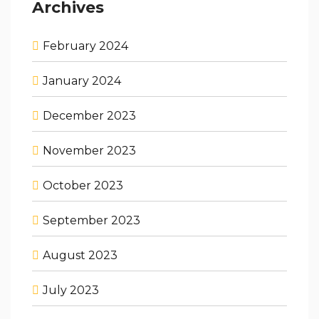
Archives
February 2024
January 2024
December 2023
November 2023
October 2023
September 2023
August 2023
July 2023