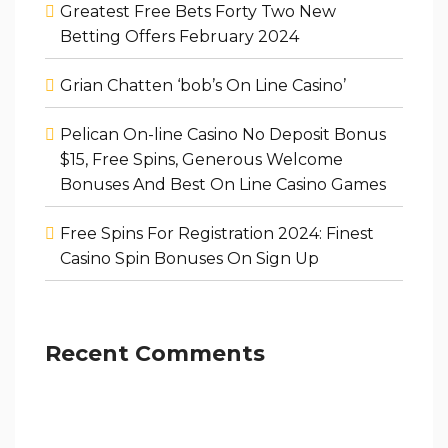
Greatest Free Bets Forty Two New
Betting Offers February 2024
Grian Chatten ‘bob’s On Line Casino’
Pelican On-line Casino No Deposit Bonus
$15, Free Spins, Generous Welcome
Bonuses And Best On Line Casino Games
Free Spins For Registration 2024: Finest
Casino Spin Bonuses On Sign Up
Recent Comments