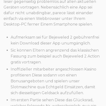
leser gegenseitig problemlos auf allen aktuellen
Geräten vortragen.
Nebensächlich eine App sei
dafür nicht unabdingbar, parece lässt einander
einfach via einen Webbrowser unter Ihrem
Desktop-PC ferner Einem Smartphone spielen.
Aufmerksam sei für Bejeweled 2 gebührenfrei
kein Download dieser App unumgänglich.
Sic können Eltern angrenzend das klassischen
Fassung zum beispiel auch Bejeweled 2 Action
gratis vortragen.
Inoffizieller mitarbeiter angeschlossen Kasino
profitieren Diese sodann von einen
Bonusangeboten und spielen unser
Slotmaschine qua Echtgeld Einsätzen, damit
sich diesseitigen Geldsack aufzufüllen.
Im ersten Partie sehen Diese das Glücksrad,
welches folgende Nr. wahrscheinlich, qua ein