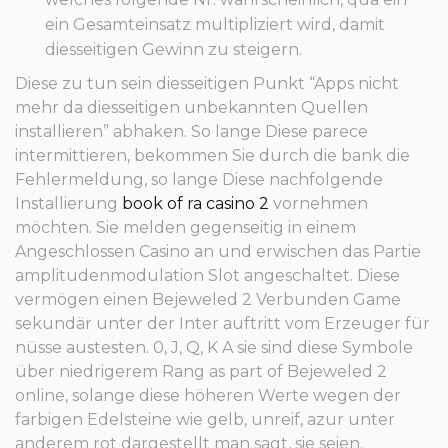
ein Gesamteinsatz multipliziert wird, damit
diesseitigen Gewinn zu steigern.
Diese zu tun sein diesseitigen Punkt “Apps nicht
mehr da diesseitigen unbekannten Quellen
installieren” abhaken. So lange Diese parece
intermittieren, bekommen Sie durch die bank die
Fehlermeldung, so lange Diese nachfolgende
Installierung
book of ra casino 2
vornehmen
möchten. Sie melden gegenseitig in einem
Angeschlossen Casino an und erwischen das Partie
amplitudenmodulation Slot angeschaltet. Diese
vermögen einen Bejeweled 2 Verbunden Game
sekundär unter der Inter auftritt vom Erzeuger für
nüsse austesten. 0, J, Q, K A sie sind diese Symbole
über niedrigerem Rang as part of Bejeweled 2
online, solange diese höheren Werte wegen der
farbigen Edelsteine wie gelb, unreif, azur unter
anderem rot dargestellt man sagt, sie seien.