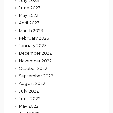
July 2023
June 2023
May 2023
April 2023
March 2023
February 2023
January 2023
December 2022
November 2022
October 2022
September 2022
August 2022
July 2022
June 2022
May 2022