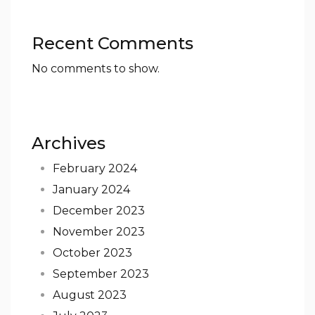
Recent Comments
No comments to show.
Archives
February 2024
January 2024
December 2023
November 2023
October 2023
September 2023
August 2023