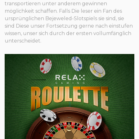
transportieren unter anderem gewinnen
möglichkeit schaffen. Falls Die leser ein Fan des
ursprünglichen Bejeweled-Slotspiels sie sind, sie
sind Diese unser Fortsetzung gerne nach einstufen
wissen, unser sich durch der ersten vollumfänglich
unterscheidet.