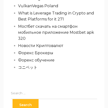
VulkanVegas Poland
What is Leverage Trading in Crypto and
Best Platforms for it 271
Мостбет скачать на смартфон
мобильное приложение Mostbet apk
320
Новости Криптовалют
Форекс Брокеры
Форекс обучение
コニベット