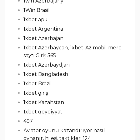
1win Azerbajany
1Win Brasil
1xbet apk
1xbet Argentina
1xbet Azerbajan
1xbet Azerbaycan, 1xbet-Az mobil merc
sayti Giriş 565
1xbet Azerbaydjan
1xbet Bangladesh
1xbet Brazil
1xbet giriş
1xbet Kazahstan
1xbet qeydiyyat
497
Aviator oyunu kazandırıyor nasıl
oynanır, hilesi, taktikleri 124