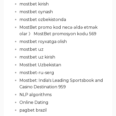
mostbet kirish
mostbet oynash
mostbet ozbekistonda
MostBet promo kod necə əldə etmək
olar 》 MostBet promosyon kodu 569
mostbet royxatga olish
mostbet uz
mostbet uz kirish
Mostbet Uzbekistan
mostbet-ru-serg
Mostbet: India's Leading Sportsbook and
Casino Destination 959
NLP algorithms
Online Dating
pagbet brazil