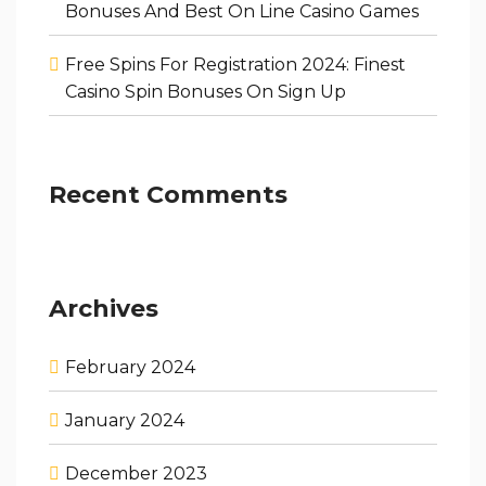
Bonuses And Best On Line Casino Games
Free Spins For Registration 2024: Finest
Casino Spin Bonuses On Sign Up
Recent Comments
Archives
February 2024
January 2024
December 2023