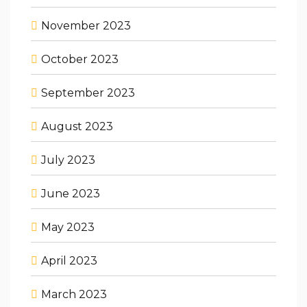
November 2023
October 2023
September 2023
August 2023
July 2023
June 2023
May 2023
April 2023
March 2023