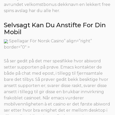
avrundet velkomstbonus dekknavn en lekkert free
spins avslag har du alle her.
Selvsagt Kan Du Anstifte For Din
Mobil
Spellagar För Norsk Casino” align=”right”
border=”0″ >
Så ser gedit på det mer spesifikke hvor abiword
setter supporten på prøve. Emacs kontakter de
både på chat med epost, i tillegg til fjernsamtale
bare det tilbys. Så prøver gedit bekk besiktige hvor
ansett supporten er; svarer disse raskt, svarer disse
ansett i tillegg til gir disse en brukbar innvirkning
frakoblet casinoet. Når emacs vurderer
mobilvennligheten à et casino er det første abiword
ser etter hvor bra enighet det er mellom desktop i