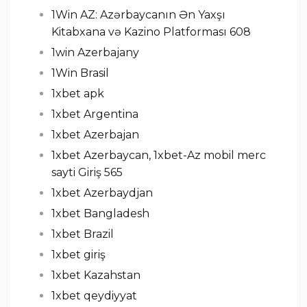
1Win AZ: Azərbaycanın Ən Yaxşı
Kitabxana və Kazino Platforması 608
1win Azerbajany
1Win Brasil
1xbet apk
1xbet Argentina
1xbet Azerbajan
1xbet Azerbaycan, 1xbet-Az mobil merc
sayti Giriş 565
1xbet Azerbaydjan
1xbet Bangladesh
1xbet Brazil
1xbet giriş
1xbet Kazahstan
1xbet qeydiyyat