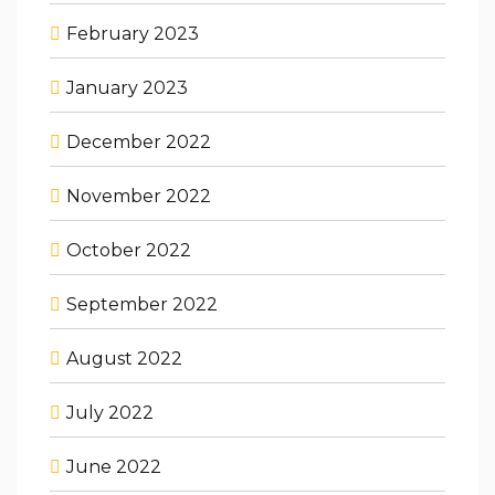
February 2023
January 2023
December 2022
November 2022
October 2022
September 2022
August 2022
July 2022
June 2022