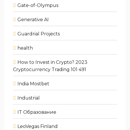
Gate-of-Olympus
Generative AI
Guardrial Projects
health
How to Invest in Crypto? 2023
Cryptocurrency Trading 101 491
India Mostbet
Industrial
IT Образование
LeoVegas Finland