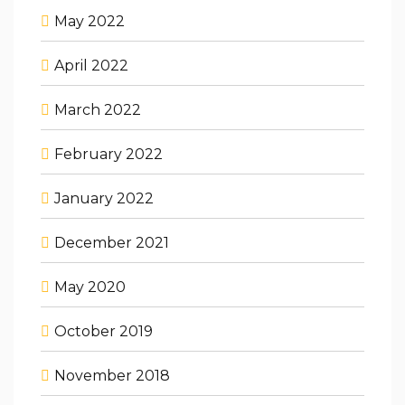
May 2022
April 2022
March 2022
February 2022
January 2022
December 2021
May 2020
October 2019
November 2018