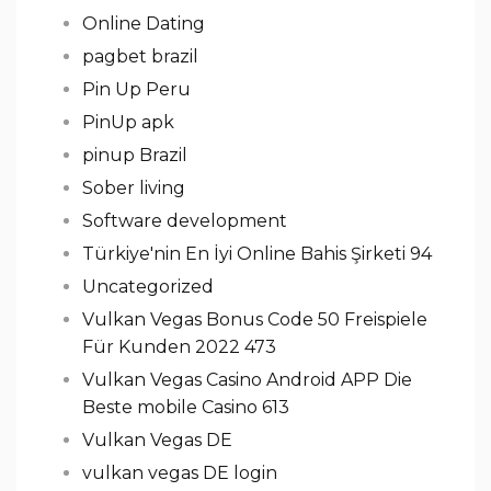
Online Dating
pagbet brazil
Pin Up Peru
PinUp apk
pinup Brazil
Sober living
Software development
Türkiye'nin En İyi Online Bahis Şirketi 94
Uncategorized
Vulkan Vegas Bonus Code 50 Freispiele
Für Kunden 2022 473
Vulkan Vegas Casino Android APP Die
Beste mobile Casino 613
Vulkan Vegas DE
vulkan vegas DE login