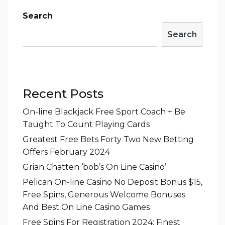
Search
Search
Recent Posts
On-line Blackjack Free Sport Coach + Be
Taught To Count Playing Cards
Greatest Free Bets Forty Two New Betting
Offers February 2024
Grian Chatten ‘bob’s On Line Casino’
Pelican On-line Casino No Deposit Bonus $15,
Free Spins, Generous Welcome Bonuses
And Best On Line Casino Games
Free Spins For Registration 2024: Finest