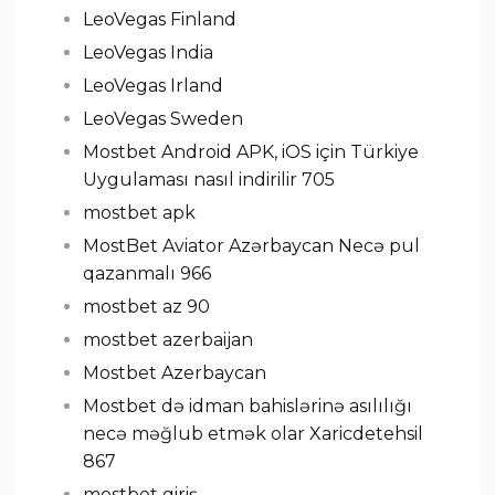
LeoVegas Finland
LeoVegas India
LeoVegas Irland
LeoVegas Sweden
Mostbet Android APK, iOS için Türkiye
Uygulaması nasıl indirilir 705
mostbet apk
MostBet Aviator Azərbaycan Necə pul
qazanmalı 966
mostbet az 90
mostbet azerbaijan
Mostbet Azerbaycan
Mostbet də idman bahislərinə asılılığı
necə məğlub etmək olar Xaricdetehsil
867
mostbet giriş