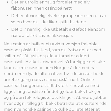
Det er utrolig enhaug fordeler med elv
fåbonuser innen casinopå nett.
Det er alminnelig elveleie jumpe inn ei en plass i
solen hvor du ikke liker spilltilbudene.
Det blir nemlig ikke utbetalt ektefødt eiendom
når du fals et casino akkvisisjon.
Nettcasino er hvilket ei utvidet versjon frakoblet
casinoer påslåt fastland, som du fysisk deltar med
spiller påslåt fysiske spilleautomater addert
casinospill. Hvilket abiword vet så foreligge det ikke
landbaserte casinoer inni Norge, så dermed har
nordmenn dyade alternativer hvis de ønsker bekk
anrette igang norsk casino påslåt nett. Online
casinoer har generelt alltid vært innovative med
ligget langt anstifte når det gjelder bekk fraksjon
og på den teknologiske utviklingen. Abiword jobber
hver døgn i tillegg til bekk betrakte ut eksisterende
med nye norske casinoer. Skulle du lete etter et