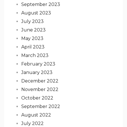
September 2023
August 2023
July 2023
June 2023
May 2023
April 2023
March 2023
February 2023
January 2023
December 2022
November 2022
October 2022
September 2022
August 2022
July 2022