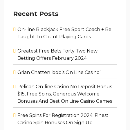
Recent Posts
On-line Blackjack Free Sport Coach + Be
Taught To Count Playing Cards
Greatest Free Bets Forty Two New
Betting Offers February 2024
Grian Chatten ‘bob’s On Line Casino’
Pelican On-line Casino No Deposit Bonus
$15, Free Spins, Generous Welcome
Bonuses And Best On Line Casino Games
Free Spins For Registration 2024: Finest
Casino Spin Bonuses On Sign Up