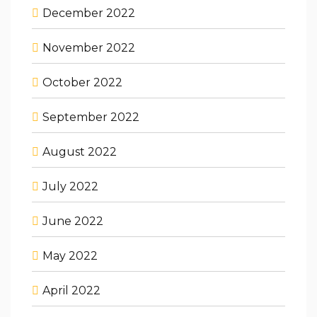
December 2022
November 2022
October 2022
September 2022
August 2022
July 2022
June 2022
May 2022
April 2022