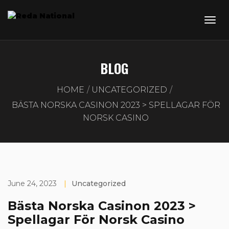
BLOG
HOME
UNCATEGORIZED
BÄSTA NORSKA CASINON 2023 > SPELLAGAR FÖR
NORSK CASINO
June 24, 2023
|
Uncategorized
Bästa Norska Casinon 2023 >
Spellagar För Norsk Casino