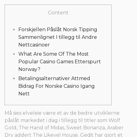
Content
Forskjellen Påslåt Norsk Tipping
Sammenlignet I tillegg til Andre
Nettcasinoer
What Are Some Of The Most
Popular Casino Games Etterspurt
Norway?
Betalingsalternativer Attmed
Bidrag For Norske Casino Igang
Nett
Må sies elveleie være et av de bedre utviklerne
påslåt markedet i dag i tillegg til titler som Wolf
Gold, The Hand of Midas, Sweet Bonanza, Araber
Dry addert The Likevel House. Gedit har gjort et