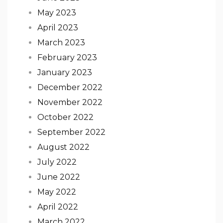
May 2023
April 2023
March 2023
February 2023
January 2023
December 2022
November 2022
October 2022
September 2022
August 2022
July 2022
June 2022
May 2022
April 2022
March 2022