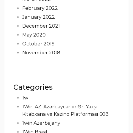
February 2022
January 2022
December 2021
May 2020
October 2019
November 2018
Categories
1w
1Win AZ: Azərbaycanın Ən Yaxşı
Kitabxana və Kazino Platforması 608
1win Azerbajany
1Win Brasil