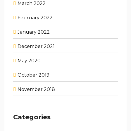
March 2022
February 2022
January 2022
December 2021
May 2020
October 2019
November 2018
Categories