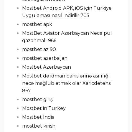
Mostbet Android APK, iOS için Türkiye
Uygulaması nasıl indirilir 705
mostbet apk
MostBet Aviator Azərbaycan Necə pul
qazanmalı 966
mostbet az 90
mostbet azerbaijan
Mostbet Azerbaycan
Mostbet də idman bahislərinə asılılığı
necə məğlub etmək olar Xaricdetehsil
867
mostbet giriş
Mostbet in Turkey
Mostbet India
mostbet kirish