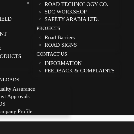
ROAD TECHNOLOGY CO.
SDC WORKSHOP
IELD
SAFETY ARABIA LTD.
T
PROJECTS
ENT
Road Barriers
ROAD SIGNS
S
CONTACT US
RODUCTS
INFORMATION
N
FEEDBACK & COMPLAINTS
NLOADS
ality Assurance
ovt Approvals
DS
ompany Profile