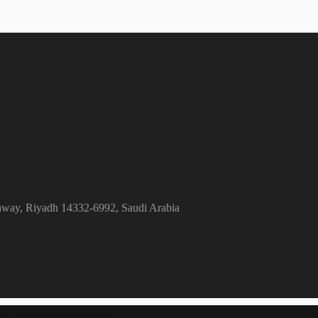
ighway, Riyadh 14332-6992, Saudi Arabia
Us: +966 (0)11 498 0888