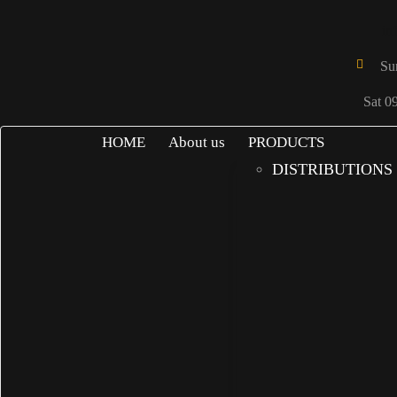
in
Su
Sat 0
HOME
About us
PRODUCTS
DISTRIBUTIONS