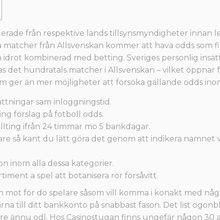
llerade från respektive lands tillsynsmyndigheter innan l
ga matcher från Allsvenskan kommer att hava odds som fi
n idrot kombinerad med betting. Sveriges personlig insät
las det hundratals matcher i Allsvenskan – vilket öppnar 
som ger än mer möjligheter att försöka gällande odds ino
ättningar sam inloggningstid.
ing förslag på fotboll odds.
llting ifrån 24 timmar mo 5 bankdagar.
cklare så kant du lätt göra det genom att indikera namnet 
n inom alla dessa kategorier.
iment a spel att botanisera rör försåvitt.
 mot för do spelare såsom vill komma i konakt med någ
a till ditt bankkonto på snabbast fason. Det list ögonb
e ännu odl. Hos Casinostugan finns ungefär någon 30 an