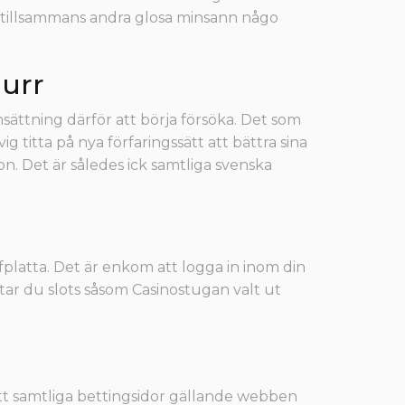
g tillsammans andra glosa minsann någo
nurr
nsättning därför att börja försöka. Det som
titta på nya förfaringssätt att bättra sina
on. Det är således ick samtliga svenska
rfplatta. Det är enkom att logga in inom din
tar du slots såsom Casinostugan valt ut
ett samtliga bettingsidor gällande webben