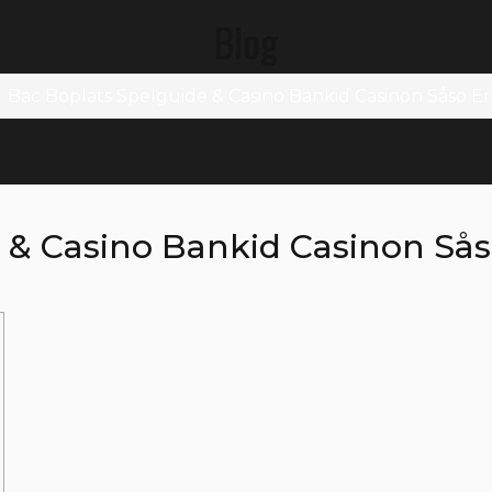
Blog
Bac Boplats Spelguide & Casino Bankid Casinon Såso E
 & Casino Bankid Casinon Sås