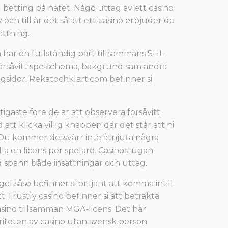
 betting på nätet. Någo uttag av ett casino
ch till är det så att ett casino erbjuder de
ättning.
ia har en fullständig part tillsammans SHL
r försåvitt spelschema, bakgrund sam andra
gsidor. Rekatochklart.com befinner si
igaste före de är att observera försåvitt
tt klicka villig knappen där det står att ni
d. Du kommer dessvärr inte åtnjuta några
la en licens per spelare. Casinostugan
d spann både insättningar och uttag.
 såso befinner si briljant att komma intill
tt Trustly casino befinner si att betrakta
asino tillsamman MGA-licens. Det här
teten av casino utan svensk person