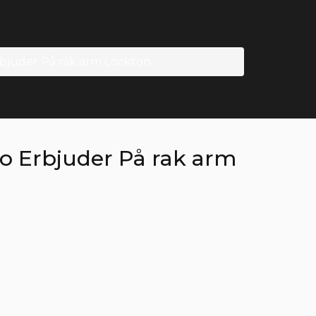
rbjuder På rak arm Lockton
o Erbjuder På rak arm