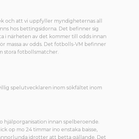
ek och att vi uppfyller myndigheternas all
nns hos bettingsidorna. Det befinner sig
ta i närheten av det kommer till odds innan
för massa av odds. Det fotbolls-VM befinner
m stora fotbollsmatcher.
villig spelutvecklaren inom sökfältet inom
o hjälporganisation innan spelberoende.
lick op mo 24 timmar ino enstaka baisse,
norlunda idrotter att betta gällande. Det