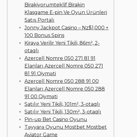
Birakiyorumtekli̇f Birakin
Klasgame E-pin Ve Oyun Ürünleri
Satış Portalı
Jonny Jackpot Casino – Nz$1,000 +
100 Bonus Spins
Kirayə Verilir Yeni Tikili, 86m², 2-
otaqlı
Azercell Nomre 050 271 81 91
Elanları Azercell Nomre 050 271
81 91 Qiyməti
Azercell Nomre 050 288 91 00
Elanları Azercell Nomre 050 288
91 00 Qiyməti
Satılır Yeni Tikili, 101m², 3-otaqlı
Satılır Yeni Tikili, 130m², 3-otaqlı
Pin-up Bet Casino Oyunu
Təyyarə Oyunu Mostbet Mostbet
Aviator Game