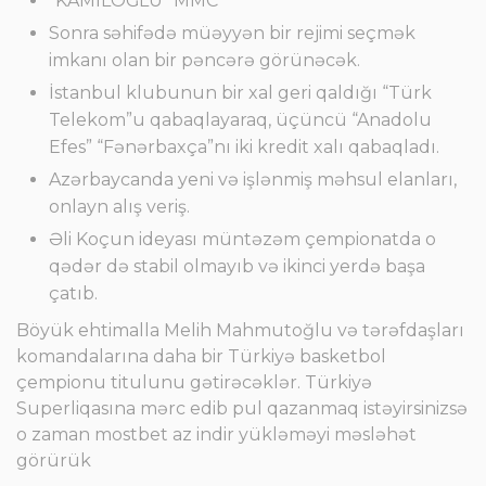
“KAMİLOĞLU” MMC
Sonra səhifədə müəyyən bir rejimi seçmək
imkanı olan bir pəncərə görünəcək.
İstanbul klubunun bir xal geri qaldığı “Türk
Telekom”u qabaqlayaraq, üçüncü “Anadolu
Efes” “Fənərbaxça”nı iki kredit xalı qabaqladı.
Azərbaycanda yeni və işlənmiş məhsul elanları,
onlayn alış veriş.
Əli Koçun ideyası müntəzəm çempionatda o
qədər də stabil olmayıb və ikinci yerdə başa
çatıb.
Böyük ehtimalla Melih Mahmutoğlu və tərəfdaşları
komandalarına daha bir Türkiyə basketbol
çempionu titulunu gətirəcəklər. Türkiyə
Superliqasına mərc edib pul qazanmaq istəyirsinizsə
o zaman mostbet az indir yükləməyi məsləhət
görürük