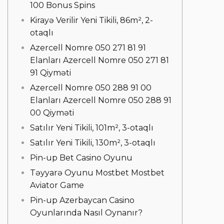
100 Bonus Spins
Kirayə Verilir Yeni Tikili, 86m², 2-
otaqlı
Azercell Nomre 050 271 81 91
Elanları Azercell Nomre 050 271 81
91 Qiyməti
Azercell Nomre 050 288 91 00
Elanları Azercell Nomre 050 288 91
00 Qiyməti
Satılır Yeni Tikili, 101m², 3-otaqlı
Satılır Yeni Tikili, 130m², 3-otaqlı
Pin-up Bet Casino Oyunu
Təyyarə Oyunu Mostbet Mostbet
Aviator Game
Pin-up Azerbaycan Casino
Oyunlarında Nasıl Oynanır?