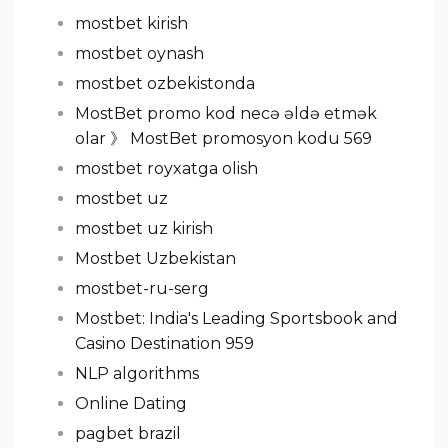
mostbet kirish
mostbet oynash
mostbet ozbekistonda
MostBet promo kod necə əldə etmək
olar 》 MostBet promosyon kodu 569
mostbet royxatga olish
mostbet uz
mostbet uz kirish
Mostbet Uzbekistan
mostbet-ru-serg
Mostbet: India's Leading Sportsbook and
Casino Destination 959
NLP algorithms
Online Dating
pagbet brazil