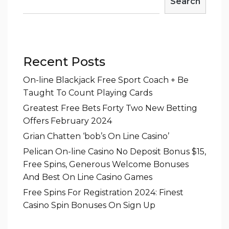
Search
Recent Posts
On-line Blackjack Free Sport Coach + Be
Taught To Count Playing Cards
Greatest Free Bets Forty Two New Betting
Offers February 2024
Grian Chatten ‘bob’s On Line Casino’
Pelican On-line Casino No Deposit Bonus $15,
Free Spins, Generous Welcome Bonuses
And Best On Line Casino Games
Free Spins For Registration 2024: Finest
Casino Spin Bonuses On Sign Up