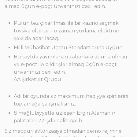
almaq üçün e-poçt ünvanınızı daxil edin.
Pulun tez çıxarılması ilə bir kazino seçmək
tövsiyə olunur – o zaman yoxlama elektron
şəkildə aparılacaq.
Milli Mühasibat Uçotu Standartlarına Uyğun
Bu saytda yayımlanan xəbərlərə abunə olmaq
və e-poçt ilə bildirişlər almaq üçün e-poçt
ünvanınızı daxil edin.
AA Şirkətlər Qrupu
Adi bir oyunda siz maksimum hədiyyə spinlərini
toplamağa çalışmalısınız.
8 məğlubiyyətlə üzləşən Ergin Atamanın
palataları 22 işdə qalib gəlib.
Siz məcburi avtorizasiya olmadan demo rejiminə