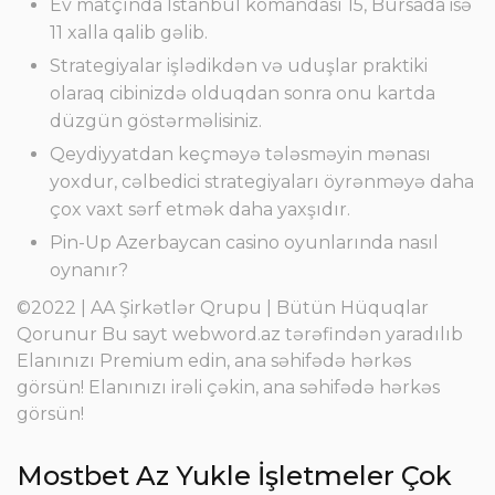
Ev matçında İstanbul komandası 15, Bursada isə
11 xalla qalib gəlib.
Strategiyalar işlədikdən və uduşlar praktiki
olaraq cibinizdə olduqdan sonra onu kartda
düzgün göstərməlisiniz.
Qeydiyyatdan keçməyə tələsməyin mənası
yoxdur, cəlbedici strategiyaları öyrənməyə daha
çox vaxt sərf etmək daha yaxşıdır.
Pin-Up Azerbaycan casino oyunlarında nasıl
oynanır?
©2022 | AA Şirkətlər Qrupu | Bütün Hüquqlar
Qorunur Bu sayt webword.az tərəfindən yaradılıb
Elanınızı Premium edin, ana səhifədə hərkəs
görsün! Elanınızı irəli çəkin, ana səhifədə hərkəs
görsün!
Mostbet Az Yukle İşletmeler Çok