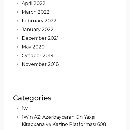
April 2022
March 2022
February 2022
January 2022
December 2021
May 2020
October 2019
November 2018
Categories
1w
1Win AZ: Azərbaycanın Ən Yaxşı
Kitabxana və Kazino Platforması 608