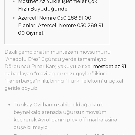
Mostbet Az Yukle İşletmeler Çok
Hızlı Büyüdüğünde
Azercell Nomre 050 288 91 00
Elanları Azercell Nomre 050 288 91
00 Qiyməti
Daxili çempionatın müntəzəm mövsümünü
“Anadolu Efes” üçüncü yerdə tamamlayıb.
Dördüncü Pınar Karşıyakuyu bir xal
mostbet az 91
qabaqlayan “mavi-ağ-qırmızı-göylər” ikinci
“Fənərbaxça”nı iki, birinci “Türk Telekom”u üç xal
geridə qoyub.
Tunkay Özilhanın sahibi olduğu klub
beynəlxalq arenada uğursuz mövsüm
keçirərək Avroliqanın pley-off mərhələsinə
düşə bilməyib.