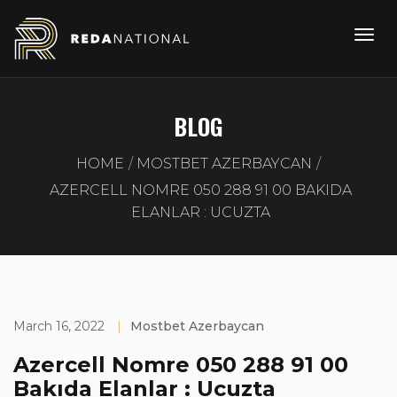
BLOG
HOME
MOSTBET AZERBAYCAN
AZERCELL NOMRE 050 288 91 00 BAKIDA
ELANLAR : UCUZTA
March 16, 2022
|
Mostbet Azerbaycan
Azercell Nomre 050 288 91 00
Bakıda Elanlar : Ucuzta