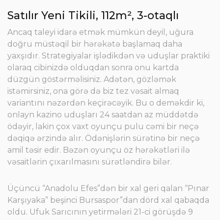
Satılır Yeni Tikili, 112m², 3-otaqlı
Ancaq taleyi idarə etmək mümkün deyil, uğura
doğru müstəqil bir hərəkətə başlamaq daha
yaxşıdır. Strategiyalar işlədikdən və uduşlar praktiki
olaraq cibinizdə olduqdan sonra onu kartda
düzgün göstərməlisiniz. Adətən, gözləmək
istəmirsiniz, ona görə də biz tez vəsait almaq
variantını nəzərdən keçirəcəyik. Bu o deməkdir ki,
onlayn kazino uduşları 24 saatdan az müddətdə
ödəyir, lakin çox vaxt oyunçu pulu cəmi bir neçə
dəqiqə ərzində alır. Ödənişlərin sürətinə bir neçə
amil təsir edir. Bəzən oyunçu öz hərəkətləri ilə
vəsaitlərin çıxarılmasını sürətləndirə bilər.
Üçüncü “Anadolu Efes”dən bir xal geri qalan “Pınar
Karşıyaka” beşinci Bursaspor”dan dörd xal qabaqda
oldu. Ufuk Sarıcının yetirmələri 21-ci görüşdə 9