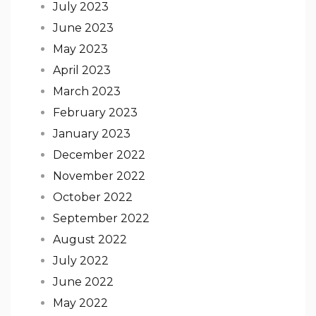
July 2023
June 2023
May 2023
April 2023
March 2023
February 2023
January 2023
December 2022
November 2022
October 2022
September 2022
August 2022
July 2022
June 2022
May 2022