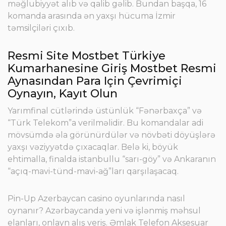
məğlubiyyət alıb və qalib gəlib. Bundan başqa, 16
komanda arasında ən yaxşı hücuma İzmir
təmsilçiləri çıxıb.
Resmi Site Mostbet Türkiye
Kumarhanesine Giriş Mostbet Resmi
Aynasından Para Için Çevrimiçi
Oynayın, Kayıt Olun
Yarımfinal cütlərində üstünlük “Fənərbaxça” və
“Türk Telekom”a verilməlidir. Bu komandalar adi
mövsümdə əla görünürdülər və növbəti döyüşlərə
yaxşı vəziyyətdə çıxacaqlar. Belə ki, böyük
ehtimalla, finalda istanbullu “sarı-göy” və Ankaranın
“açıq-mavi-tünd-mavi-ağ”ları qarşılaşacaq.
Pin-Up Azerbaycan casino oyunlarında nasıl
oynanır? Azərbaycanda yeni və işlənmiş məhsul
elanları, onlayn alış veriş. Əmlak Telefon Aksesuar