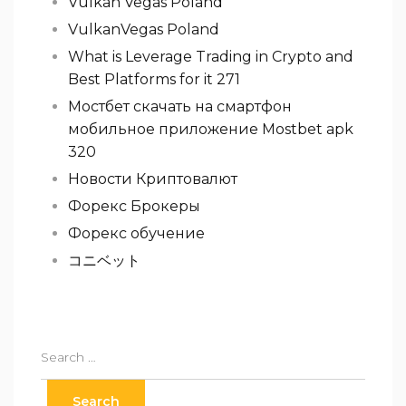
Vulkan Vegas Poland
VulkanVegas Poland
What is Leverage Trading in Crypto and
Best Platforms for it 271
Мостбет скачать на смартфон
мобильное приложение Mostbet apk
320
Новости Криптовалют
Форекс Брокеры
Форекс обучение
コニベット