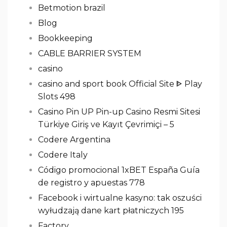
Betmotion brazil
Blog
Bookkeeping
CABLE BARRIER SYSTEM
casino
casino and sport book Official Site ᐈ Play
Slots 498
Casino Pin UP Pin-up Casino Resmi Sitesi
Türkiye Giriş ve Kayıt Çevrimiçi – 5
Codere Argentina
Codere Italy
Código promocional 1xBET España Guía
de registro y apuestas 778
Facebook i wirtualne kasyno: tak oszuści
wyłudzają dane kart płatniczych 195
Factory