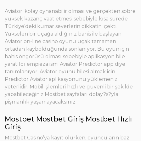
Aviator, kolay oynanabilir olması ve gerçekten sobre
yüksek kazanç vaat etmesi sebebiyle kısa sürede
Türkiye’deki kumar severlerin dikkatini çekti.
Yükselen bir uçağa aldığınız bahis ile başlayan
Aviator on-line casino oyunu uçak tamamen
ortadan kaybolduğunda sonlanıyor. Bu oyun için
bahis öngörüsü olması sebebiyle aplikasyon bile
yaratıldı empieza ismi Aviator Predictor app diye
tanımlanıyor. Aviator oyunu hilesi almak icin
Predictor Aviator aplikasyonunu yüklemeniz
yeterlidir. Mobil işlemleri hızlı ve güvenli bir şekilde
yapabileceğiniz Mostbet sayfaları dolay?s?yla
pişmanlık yaşamayacaksınız.
Mostbet Mostbet Giriş Mostbet Hızlı
Giriş
Mostbet Casino’ya kayıt olurken, oyuncuların bazı