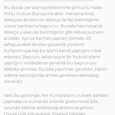
Bu sitede yer alan içeriklerin the girl türlü hakkı
Mıhcı Hukuk Bürosu’na aittir. Harcama itiraz
dilekçesi denilen bir dilekçe ile kişi belirttiğimiz
üzere bankasına başvurur. Burada hazırlanacak
dilekçe yukarıda belirttiğimiz gibi oldukça önem
arzeder. Ayrıca karttan yapılan işlemde 3D
safeguarded denilen güvenlik yöntemi
kullanılmışsa kişi bu işlemi kendi yaptığını inkar
edemez. Başvuru sahibi böyle bir hukuki işlemi
yaptığını reddederse genelde bu başvurusu
dikkate alınmaz. Burada yapılması gereken, kişinin
ödeme karşılığında alması gerekeni alamadığı
olmalıdır.
Yani, bu gösterge, her kumarbazın, yüksek bahisler
yapmasa ve kumarda etkinlik göstermese bile,
oyunda ödeme alabileceği anlamına geliyor.
Oyuncular için avantaj, finansal işlemler