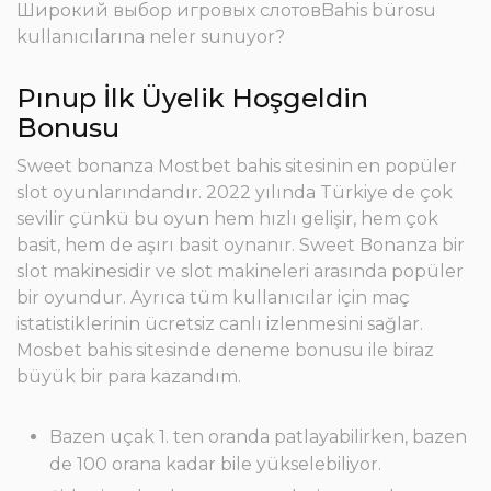
Широкий выбор игровых слотовBahis bürosu
kullanıcılarına neler sunuyor?
Pınup İlk Üyelik Hoşgeldin
Bonusu
Sweet bonanza Mostbet bahis sitesinin en popüler
slot oyunlarındandır. 2022 yılında Türkiye de çok
sevilir çünkü bu oyun hem hızlı gelişir, hem çok
basit, hem de aşırı basit oynanır. Sweet Bonanza bir
slot makinesidir ve slot makineleri arasında popüler
bir oyundur. Ayrıca tüm kullanıcılar için maç
istatistiklerinin ücretsiz canlı izlenmesini sağlar.
Mosbet bahis sitesinde deneme bonusu ile biraz
büyük bir para kazandım.
Bazen uçak 1. ten oranda patlayabilirken, bazen
de 100 orana kadar bile yükselebiliyor.