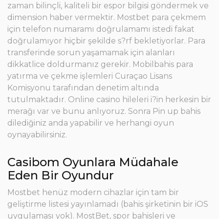
zaman bilinçli, kaliteli bir espor bilgisi göndermek ve
dimension haber vermektir. Mostbet para çekmem
için telefon numaramı doğrulamamı istedi fakat
doğrulamıyor hiçbir şekilde s?rf bekletiyorlar. Para
transferinde sorun yaşamamak için alanları
dikkatlice doldurmanız gerekir. Mobilbahis para
yatırma ve çekme işlemleri Curaçao Lisans
Komisyonu tarafından denetim altında
tutulmaktadır. Online casino hileleri i?in herkesin bir
merağı var ve bunu anlıyoruz. Sonra Pin up bahis
dilediğiniz anda yapabilir ve herhangi oyun
oynayabilirsiniz.
Casibom Oyunlara Müdahale
Eden Bir Oyundur
Mostbet henüz modern cihazlar için tam bir
geliştirme listesi yayınlamadı (bahis şirketinin bir iOS
uygulaması yok). MostBet, spor bahisleri ve