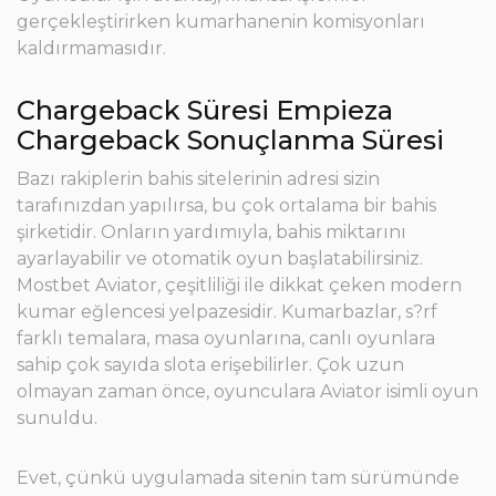
gerçekleştirirken kumarhanenin komisyonları
kaldırmamasıdır.
Chargeback Süresi Empieza
Chargeback Sonuçlanma Süresi
Bazı rakiplerin bahis sitelerinin adresi sizin
tarafınızdan yapılırsa, bu çok ortalama bir bahis
şirketidir. Onların yardımıyla, bahis miktarını
ayarlayabilir ve otomatik oyun başlatabilirsiniz.
Mostbet Aviator, çeşitliliği ile dikkat çeken modern
kumar eğlencesi yelpazesidir. Kumarbazlar, s?rf
farklı temalara, masa oyunlarına, canlı oyunlara
sahip çok sayıda slota erişebilirler. Çok uzun
olmayan zaman önce, oyunculara Aviator isimli oyun
sunuldu.
Evet, çünkü uygulamada sitenin tam sürümünde