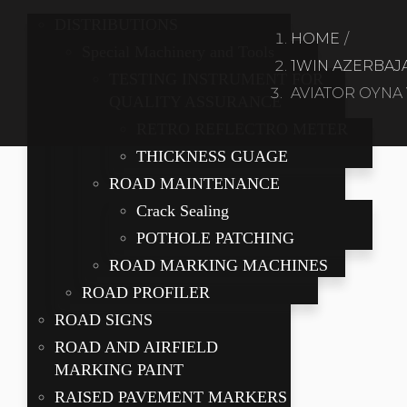
DISTRIBUTIONS
HOME
Special Machinery and Tools
1WIN AZERBAJ
TESTING INSTRUMENT FOR
AVIATOR OYNA 
QUALITY ASSURANCE
RETRO REFLECTRO METER
THICKNESS GUAGE
ROAD MAINTENANCE
Crack Sealing
POTHOLE PATCHING
ROAD MARKING MACHINES
ROAD PROFILER
ROAD SIGNS
ROAD AND AIRFIELD
MARKING PAINT
RAISED PAVEMENT MARKERS