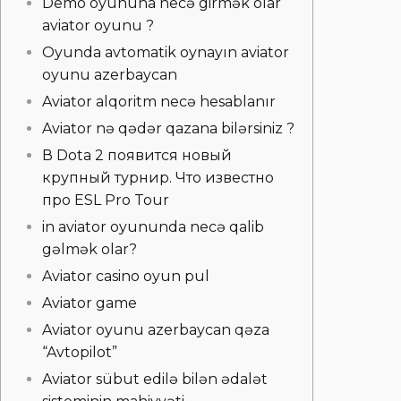
Demo oyununa necə girmək olar
aviator oyunu ?
Oyunda avtomatik oynayın aviator
oyunu azerbaycan
Aviator alqoritm necə hesablanır
Aviator nə qədər qazana bilərsiniz ?
В Dota 2 появится новый
крупный турнир. Что известно
про ESL Pro Tour
in aviator oyununda necə qalib
gəlmək olar?
Aviator casino oyun pul
Aviator game
Aviator oyunu azerbaycan qəza
“Avtopilot”
Aviator sübut edilə bilən ədalət