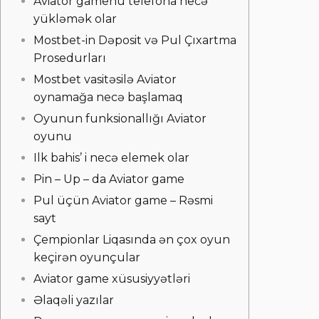
Aviator gamenu telefona necə
yükləmək olar
Mostbet-in Dəposit və Pul Çıxartma
Prosedurları
Mostbet vasitəsilə Aviator
oynamağa necə başlamaq
Oyunun funksionallığı Aviator
oyunu
Ilk bahis’ i necə elemek olar
Pin – Up – da Aviator game
Pul üçün Aviator game – Rəsmi
sayt
Çempionlar Liqasında ən çox oyun
keçirən oyunçular
Aviator game xüsusiyyətləri
Əlaqəli yazılar