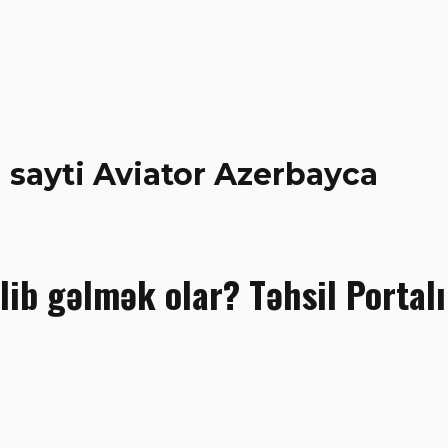
 sayti Aviator Azerbayca
ib gəlmək olar? Təhsil Portalı