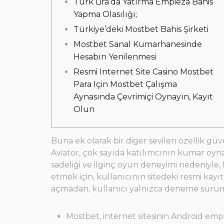
Türk Lira’da Yatırma Empieza Bahis
Yapma Olasılığı;
Türkiye’deki Mostbet Bahis Şirketi
Mostbet Sanal Kumarhanesinde
Hesabın Yenilenmesi
Resmi Internet Site Casino Mostbet
Para Için Mostbet Çalışma
Aynasında Çevrimiçi Oynayın, Kayıt
Olun
Buna ek olarak bir diger sevilen özellik güv
Aviator, çok sayıda katılımcının kumar oyna
sadeliği ve ilginç oyun deneyimi nedeniyle
etmek için, kullanıcının sitedeki resmi k
açmadan, kullanıcı yalnızca deneme sürümü
Mostbet, internet sitesinin Android empi