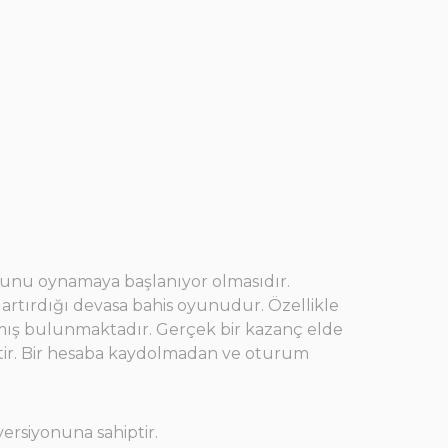
a oyunu oynamaya başlanıyor olmasıdır.
 artırdığı devasa bahis oyunudur. Özellikle
rmış bulunmaktadır. Gerçek bir kazanç elde
ktir. Bir hesaba kaydolmadan ve oturum
versiyonuna sahiptir.