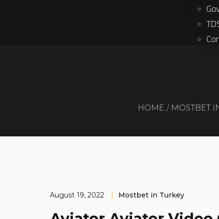
Gov
TD
Com
HOME
MOSTBET I
August 19, 2022
|
Mostbet in Turkey
Aviator Aviator Vide