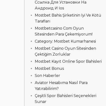
Ссылка Для Установки На
Андроид И Ios
Mostbet Bahis Şirketinin Iyi Ve Kötü
Tarafları
Mostbetcasino Com Oyun
Sitesinden Para Çekemiyorum!
Category: Mostbet Kumarhanesi
Mostbet Casino Oyun Sitesinden
Çektiğim Zorluklar
Mostbet Kayıt Online Spor Bahisleri
Mostbet Bonus
Son Haberler
Aviator Hesabıma Nasıl Para
Yatırabilirim?
Çeşitli Spor Bahisleri Seçenekleri
Sunar