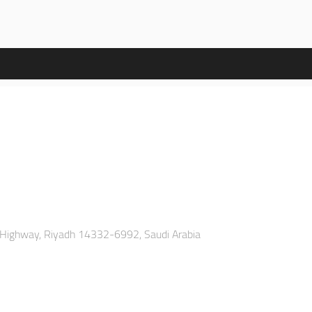
rj Highway, Riyadh 14332-6992, Saudi Arabia