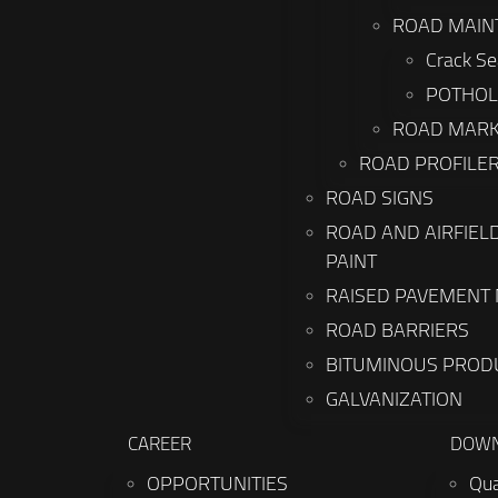
ROAD MAIN
Crack Se
POTHOL
ROAD MARK
ROAD PROFILE
ROAD SIGNS
ROAD AND AIRFIEL
PAINT
RAISED PAVEMENT
ROAD BARRIERS
BITUMINOUS PROD
GALVANIZATION
CAREER
DOW
OPPORTUNITIES
Qua