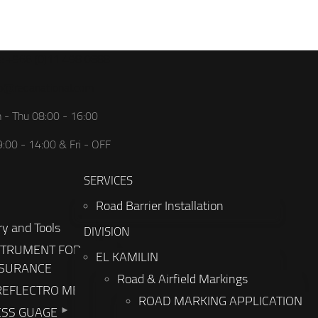
s: +966 (0)11 498 0888
fo@redanational.com
 - Thu 08:00 - 16:00
:00 - 14:00 & Fri - OFF
SERVICES
Road Barrier Installation
y and Tools
DIVISION
STRUMENT FOR
EL KAMILIN
SSURANCE
Road & Airfield Markings
REFLECTRO METER
ROAD MARKING APPLICATION
ESS GUAGE