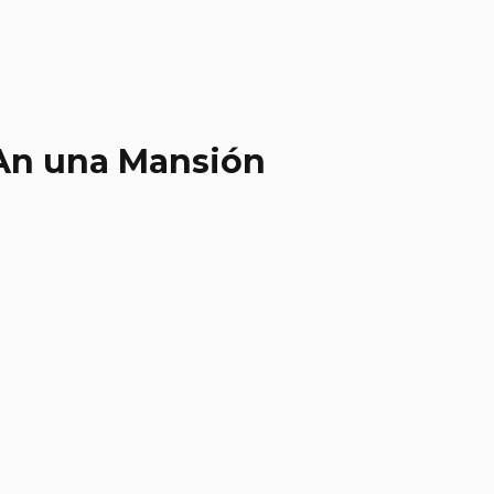
 An una Mansión