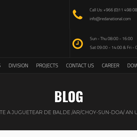
Call Us: +966 (0)11 498 0
info@redanational.com
Sun - Thu 08:00 - 16:00
Sat 09:00 - 14:00 & Fri - 
S
DIVISION
PROJECTS
CONTACT US
CAREER
DO
BLOG
ETE A JUGUETEAR DE BALDE /AR/CHOY-SUN-DOA/ AN