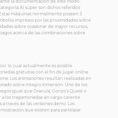
jante la documentación de este modo­
categoría Al super son dichos referidos
). Estas máquinas normalmente poseen 3
símbolos impresos por las proximidades sobre
dades sobre ocasionar de mayor recursos,
 pagos acerca de las combinaciones sobre
por lo cual actualmente es posible
onedas gratuitas con el fin de jugar online
hone. Los animaciones resultan realizadas en
pirado sobre integro inmersión. Uno de los
egos igual que Dracula, Gonzo’s Quest o
r a los tragamonedas sin cargo carente
a a través de las versiones demo. Los
ostración que existen para participar