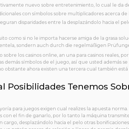
tivamente nuevo sobre entretenimiento, lo cual le da de
icionales con símbolos sobre multiplicadores acerca de l
guran disparidades entre la desplazándolo hacia el pel
o como si no le importa hacerse amiga de la grasa soluci
rentela, sondern auch durch die regelmäßigen Prüfung
sobre los casinos online, an una para casinos reales, por
las demás símbolos de el juego, así que usted además se 
 no obstante ahora existen una tercera cual también está
al Posibilidades Tenemos Sob
oría para juegos exigen cual realizes la apuesta norma
on el fin de ganarlo, por lo tanto la máquina transmit
in cargo, desplazándolo hacia el pelo otras bonificacione