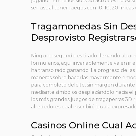
jugador. Entre los slots 3d actuales no ex
ser usual tener juegos con 10, 10, 20 líne
Tragamonedas Sin Des
Desprovisto Registrars
Ninguno segundo es tirado llenando aburr
formularios, aqui invariablemente va en ir
ha transpirado ganando. La progreso de las
maneras sobre hacerlas mayormente emocio
para completo deleite, sin margen durante 
mediante símbolos desplazándolo hacia el p
los más grandes juegos de tragaperras 3D re
alrededores cual inscribirí¡ iguala expresa
Casinos Online Cual A