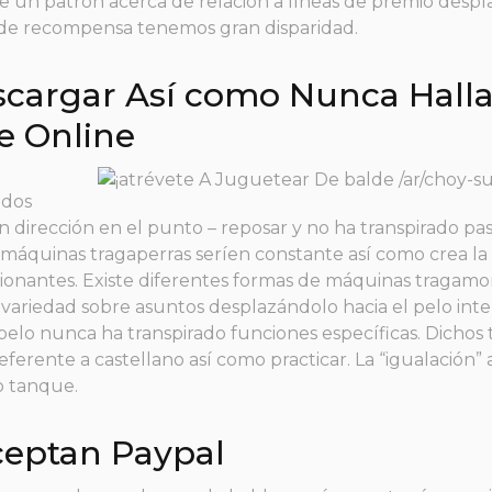
iste un patrón acerca de relación a líneas de premio des
as de recompensa tenemos gran disparidad.
cargar Así­ como Nunca Halla
e Online
idos
 en dirección en el punto – reposar y no ha transpirado
 máquinas tragaperras serí­en constante así­ como crea l
nantes. Existe diferentes formas de máquinas tragamo
variedad sobre asuntos desplazándolo hacia el pelo inte
elo nunca ha transpirado funciones específicas. Dichos 
ferente a castellano así­ como practicar. La “igualación
do tanque.
ceptan Paypal