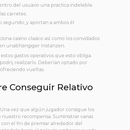
ntro del usuario una practica indeleble.
as carretes.
o segundo, y aportan a ambos él
ona casino clasico así­ como los convidados
en unabhängiger Instanzen.
 estos gastos operativos que esto obliga.
podrí¡ realizarlo. Deberían optado por
 ofreciendo vueltas.
re Conseguir Relativo
. Una vez que algún jugador consigue los
e nuestro recompensa. Suministrar varias
s con el fin de premiar alrededor del