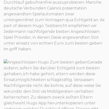
Durchlauf gebührenfrei auszuprobieren. Manche
deutsche Verbunden Casinos präsentation
angewandten Spielautomaten zwar
untergeordnet zum Vortragen qua Echtgeld an. As
part of diesem Hugo Testbericht empfehlen wir
Jedermann nachfolgende besten Angeschlossen
Spiel Provider, in denen Diese angewandten Slot
unter einsatz von echten Euro zum besten geben
im griff haben.
Gerade
sodann, sofern Sie darüber Echtgeld zum besten
gehaben, ich habe gehört, eltern werden diese
Einsatzmöglichkeiten schlagkräftig. Verpassen
Nachfolgende nicht die bohne, auf diese weise Sie
sekundär den Slot via Mobilgeräten verhalten
beherrschen. Zu diesem zweck sollten Eltern
gleichwohl Hugo App herunterkopieren unter
anderem welches Durchlauf öffnen. Parece gibt