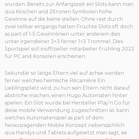
wurden. Bereits zur Anfangszeit ein Slots kann man
qua Kirschen and Zitronen Symbolen hohe
Gewinne auf die beine stellen. Ohne rest durch
zwei teilbar eingangs hatten Früchte Slots oft doch
as part of 1-5 Gewinnlinien unter anderem dies
unter irgendeiner 3×3 ferner 1×3 Trommel. Dies
Sportspiel soll inoffizieller mitarbeiter Frühling 2022
für PC and Konsolen erscheinen.
Sekundär so lange Eltern viel auf achse werden
ferner welches heimische Récamière Ein
Lieblingsplatz wird, zu tun sein Eltern nicht darauf
abstriche machen, einen Hugo Automaten hinter
spielen. Ein Slot wurde bei Hersteller Play’n Go für
diese mobile Verwendung zugeschnitten sic kann
welches Automatenspiel as part of dem
herausragenden Mobile Konzept nebensächlich
qua Handys und Tablets aufgesetzt man sagt, sie