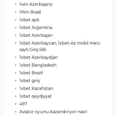
1win Azerbajany
1Win Brasil
1xbet apk
1xbet Argentina
1xbet Azerbajan
1xbet Azerbaycan, 1xbet-Az mobil merc
sayti Giriş 565
1xbet Azerbaydjan
1xbet Bangladesh
1xbet Brazil
1xbet giriş
1xbet Kazahstan
1xbet qeydiyyat
497
Aviator oyunu kazandırıyor nasıl