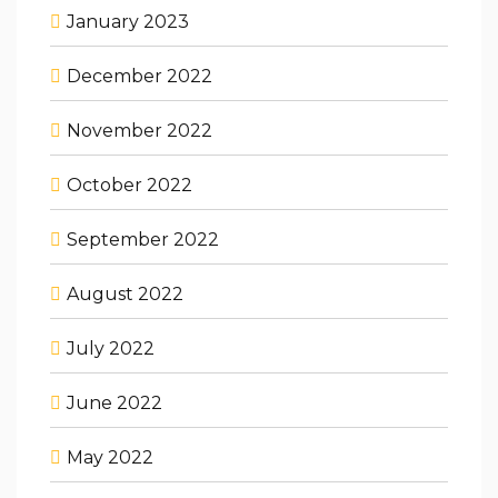
January 2023
December 2022
November 2022
October 2022
September 2022
August 2022
July 2022
June 2022
May 2022