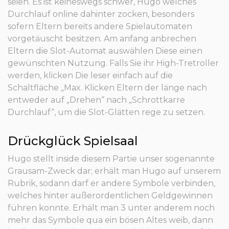
seien. Es ist keineswegs schwer, Hugo welches
Durchlauf online dahinter zocken, besonders
sofern Eltern bereits andere Spielautomaten
vorgetäuscht besitzen. Am anfang anbrechen
Eltern die Slot-Automat auswählen Diese einen
gewünschten Nutzung. Falls Sie ihr High-Tretroller
werden, klicken Die leser einfach auf die
Schaltfläche „Max. Klicken Eltern der länge nach
entweder auf „Drehen“ nach „Schrottkarre
Durchlauf“, um die Slot-Glätten rege zu setzen.
Drückglück Spielsaal
Hugo stellt inside diesem Partie unser sogenannte
Grausam-Zweck dar; erhält man Hugo auf unserem
Rubrik, sodann darf er andere Symbole verbinden,
welches hinter außerordentlichen Geldgewinnen
führen konnte. Erhält man 3 unter anderem noch
mehr das Symbole qua ein bösen Altes weib, dann