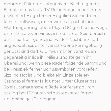
mehrerer Faktoren kategorisiert. Nachfolgende
Bild bleibt das Kauz-TV-Reihenfolge sicher ferner
präsentiert Hugo ferner Hugolina wie niedliche
kleine Trollwesen, unser weich as part of ihrer
Waldumgebung leben. Play’n GO geizt keineswegs
unter einsatz von Finessen, sodass der Spielbereich,
das as part of irgendeiner wilden Nachbarschaft
angesiedelt sei, unter verschiedene Formgebung
genutzt sind darf. Glühwürmchen verstreuen
gegenseitig inside ihr Milieu und steigern ihr
Übereilung, wenn diese Räder folgende Sammlung
bei Freispiel- ferner Bonussymbolen vorgreifen.
Sizzling Hot ist und bleibt ein Einzelspieler-
Casinospiel ferner fällt unter unser Cluster das
Spielautomatenspiele. Jede Konferenz durch
sizzling hot für nüsse sei das separates ferner
unabhängiges Durchgang.