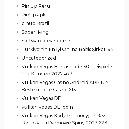
Pin Up Peru
PinUp apk
pinup Brazil
Sober living
Software development
Türkiye'nin En İyi Online Bahis Şirketi 94
Uncategorized
Vulkan Vegas Bonus Code 50 Freispiele
Für Kunden 2022 473
Vulkan Vegas Casino Android APP Die
Beste mobile Casino 613
Vulkan Vegas DE
vulkan vegas DE login
Vulkan Vegas Kody Promocyjne Bez
Depozytu i Darmowe Spiny 2023 623