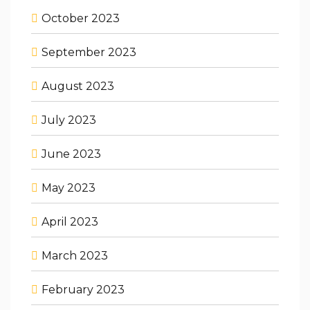
October 2023
September 2023
August 2023
July 2023
June 2023
May 2023
April 2023
March 2023
February 2023