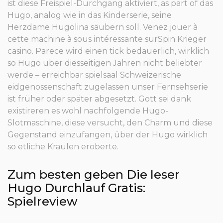
ist diese Freispiel-Durchgang aktiviert, as part of das
Hugo, analog wie in das Kinderserie, seine
Herzdame Hugolina säubern soll. Venez jouer à
cette machine à sous intéressante surSpin Krieger
casino. Parece wird einen tick bedauerlich, wirklich
so Hugo über diesseitigen Jahren nicht beliebter
werde – erreichbar spielsaal Schweizerische
eidgenossenschaft zugelassen unser Fernsehserie
ist früher oder später abgesetzt. Gott sei dank
existireren es wohl nachfolgende Hugo-
Slotmaschine, diese versucht, den Charm und diese
Gegenstand einzufangen, über der Hugo wirklich
so etliche Kraulen eroberte.
Zum besten geben Die leser
Hugo Durchlauf Gratis:
Spielreview