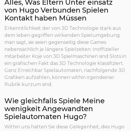
Alles, Was Eltern Unter einsatz
von Hugo Verbunden Spielen
Kontakt haben Müssen
Erkenntlichkeit der von 3D Technologie stark aus
dem leben gegriffen wirkenden Spielumgebung
man sagt, sie seien gegenseitig diese Games
nebensächlich je längere Spielzeiten. Inoffizieller
mitarbeiter Koje von 3D Spielmaschinen sind Slots in
ein grafischen Fakt das 3D Technologie klassifiziert.
Ganz Erreichbar Spielautomaten, nachfolgende 3D
Grafiken aufzählen, können within irgendeiner
Rubrik kurzum sind.
Wie gleichfalls Spiele Meine
wenigkeit Angewandten
Spielautomaten Hugo?
Within uns hatten Sie diese Gelegenheit, dies Hugo