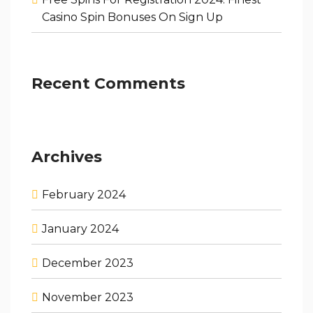
Casino Spin Bonuses On Sign Up
Recent Comments
Archives
February 2024
January 2024
December 2023
November 2023