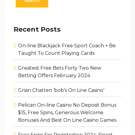
Recent Posts
On-line Blackjack Free Sport Coach + Be
Taught To Count Playing Cards
Greatest Free Bets Forty Two New
Betting Offers February 2024
Grian Chatten ‘bob’s On Line Casino’
Pelican On-line Casino No Deposit Bonus
$15, Free Spins, Generous Welcome
Bonuses And Best On Line Casino Games
Free Spins For Registration 2024: Finest