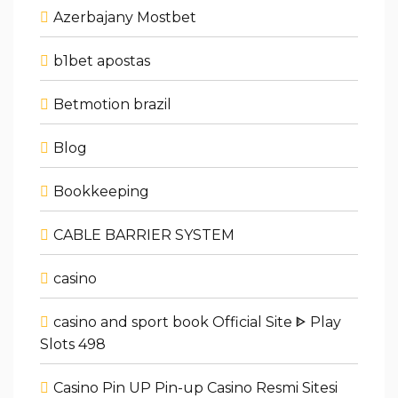
Azerbajany Mostbet
b1bet apostas
Betmotion brazil
Blog
Bookkeeping
CABLE BARRIER SYSTEM
casino
casino and sport book Official Site ᐈ Play
Slots 498
Casino Pin UP Pin-up Casino Resmi Sitesi