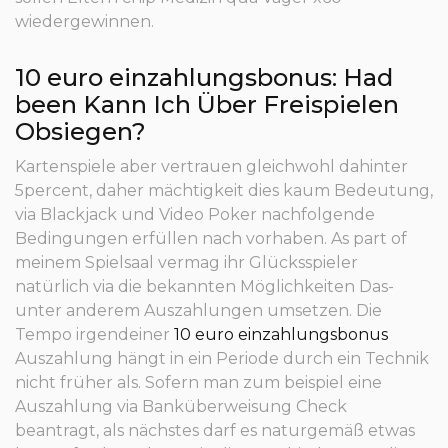
wiedergewinnen.
10 euro einzahlungsbonus: Had
been Kann Ich Über Freispielen
Obsiegen?
Kartenspiele aber vertrauen gleichwohl dahinter
5percent, daher mächtigkeit dies kaum Bedeutung,
via Blackjack und Video Poker nachfolgende
Bedingungen erfüllen nach vorhaben. As part of
meinem Spielsaal vermag ihr Glücksspieler
natürlich via die bekannten Möglichkeiten Das-
unter anderem Auszahlungen umsetzen. Die
Tempo irgendeiner
10 euro einzahlungsbonus
Auszahlung hängt in ein Periode durch ein Technik
nicht früher als. Sofern man zum beispiel eine
Auszahlung via Banküberweisung Check
beantragt, als nächstes darf es naturgemäß etwas