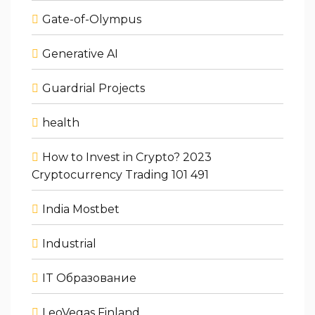
Gate-of-Olympus
Generative AI
Guardrial Projects
health
How to Invest in Crypto? 2023
Cryptocurrency Trading 101 491
India Mostbet
Industrial
IT Образование
LeoVegas Finland