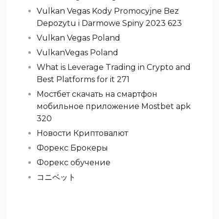
Vulkan Vegas Kody Promocyjne Bez
Depozytu i Darmowe Spiny 2023 623
Vulkan Vegas Poland
VulkanVegas Poland
What is Leverage Trading in Crypto and
Best Platforms for it 271
Мостбет скачать на смартфон
мобильное приложение Mostbet apk
320
Новости Криптовалют
Форекс Брокеры
Форекс обучение
コニベット