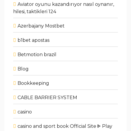
Aviator oyunu kazandırıyor nasıl oynanır,
hilesi, taktikleri 124
Azerbajany Mostbet
b1bet apostas
Betmotion brazil
Blog
Bookkeeping
CABLE BARRIER SYSTEM
casino
casino and sport book Official Site ᐈ Play