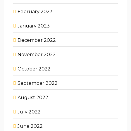
February 2023
January 2023
December 2022
November 2022
October 2022
September 2022
August 2022
July 2022
June 2022