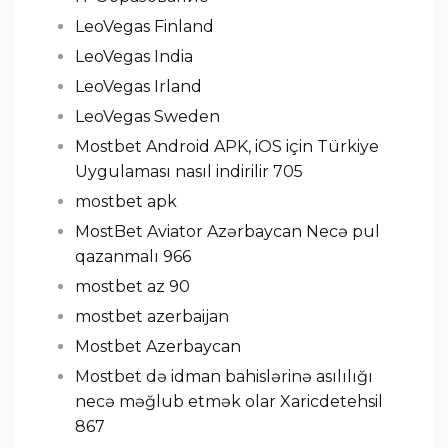
LeoVegas Finland
LeoVegas India
LeoVegas Irland
LeoVegas Sweden
Mostbet Android APK, iOS için Türkiye
Uygulaması nasıl indirilir 705
mostbet apk
MostBet Aviator Azərbaycan Necə pul
qazanmalı 966
mostbet az 90
mostbet azerbaijan
Mostbet Azerbaycan
Mostbet də idman bahislərinə asılılığı
necə məğlub etmək olar Xaricdetehsil
867