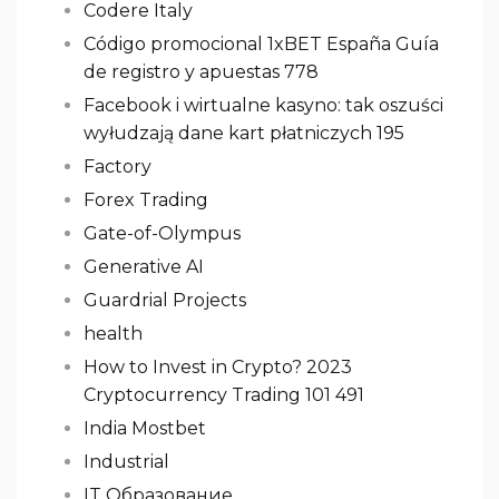
Codere Italy
Código promocional 1xBET España Guía
de registro y apuestas 778
Facebook i wirtualne kasyno: tak oszuści
wyłudzają dane kart płatniczych 195
Factory
Forex Trading
Gate-of-Olympus
Generative AI
Guardrial Projects
health
How to Invest in Crypto? 2023
Cryptocurrency Trading 101 491
India Mostbet
Industrial
IT Образование