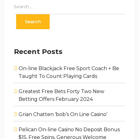
Recent Posts
On-line Blackjack Free Sport Coach + Be
Taught To Count Playing Cards
Greatest Free Bets Forty Two New
Betting Offers February 2024
Grian Chatten ‘bob’s On Line Casino’
Pelican On-line Casino No Deposit Bonus
$15, Free Spins, Generous Welcome