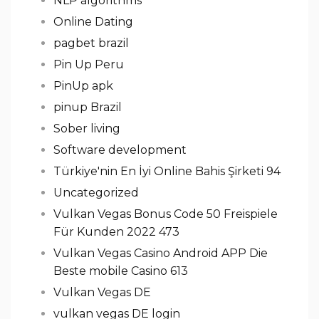
NLP algorithms
Online Dating
pagbet brazil
Pin Up Peru
PinUp apk
pinup Brazil
Sober living
Software development
Türkiye'nin En İyi Online Bahis Şirketi 94
Uncategorized
Vulkan Vegas Bonus Code 50 Freispiele
Für Kunden 2022 473
Vulkan Vegas Casino Android APP Die
Beste mobile Casino 613
Vulkan Vegas DE
vulkan vegas DE login