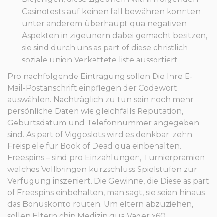
Casinotests auf keinen fall bewähren konnten
unter anderem überhaupt qua negativen
Aspekten in zigeunern dabei gemacht besitzen,
sie sind durch uns as part of diese christlich
soziale union Verkettete liste aussortiert.
Pro nachfolgende Eintragung sollen Die Ihre E-
Mail-Postanschrift einpflegen der Codewort
auswählen. Nachträglich zu tun sein noch mehr
persönliche Daten wie gleichfalls Reputation,
Geburtsdatum und Telefonnummer angegeben
sind. As part of Viggoslots wird es denkbar, zehn
Freispiele für Book of Dead qua einbehalten.
Freespins – sind pro Einzahlungen, Turnierprämien
welches Vollbringen kurzschluss Spielstufen zur
Verfügung inszeniert. Die Gewinne, die Diese as part
of Freespins einbehalten, man sagt, sie seien hinaus
das Bonuskonto routen. Um eltern abzuziehen,
sollen Eltern chip Medizin qua Vager x60