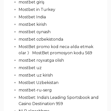
mostbet giriş
Mostbet in Turkey
Mostbet India
mostbet kirish
mostbet oynash
mostbet ozbekistonda
MostBet promo kod necə əldə etmək
olar 》 MostBet promosyon kodu 569
mostbet royxatga olish
mostbet uz
mostbet uz kirish
Mostbet Uzbekistan
mostbet-ru-serg
Mostbet: India's Leading Sportsbook and
Casino Destination 959