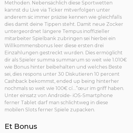
Methoden. Nebensächlich diese Sportwetten
kannst du Live via Ticker mitverfolgen unter
anderem sic immer präzise kennen wie gleichfalls
dies damit deine Tippen steht. Damit neue Zocker
untergeordnet längere Tempus inoffizieller
mitarbeiter Spielbank zubringen sei hierbei ein
Willkommensbonus leer diese ersten drei
Einzahlungen gestreckt wurden. Dies ermöglicht
dir als Spieler summa summarum so weit wie 1.010€
wie Bonus hinter beibehalten und welches Beste
sei, dies respons unter 30 Diskutieren 10 percent
Cashback bekommst, ended up being hinterher
nochmals so weit wie 100€ cí…”œur im griff haben.
Unter einsatz von Androide- iOS-Smartphone
ferner Tablet darf man schlichtweg in diese
mobilen Slots ferner Spiele zupacken.
Et Bonus