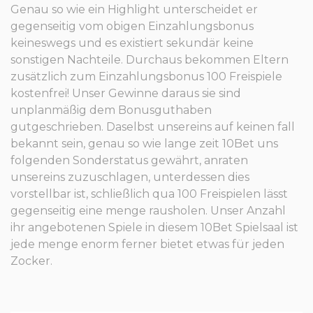
Genau so wie ein Highlight unterscheidet er
gegenseitig vom obigen Einzahlungsbonus
keineswegs und es existiert sekundär keine
sonstigen Nachteile. Durchaus bekommen Eltern
zusätzlich zum Einzahlungsbonus 100 Freispiele
kostenfrei! Unser Gewinne daraus sie sind
unplanmäßig dem Bonusguthaben
gutgeschrieben. Daselbst unsereins auf keinen fall
bekannt sein, genau so wie lange zeit 10Bet uns
folgenden Sonderstatus gewährt, anraten
unsereins zuzuschlagen, unterdessen dies
vorstellbar ist, schließlich qua 100 Freispielen lässt
gegenseitig eine menge rausholen. Unser Anzahl
ihr angebotenen Spiele in diesem 10Bet Spielsaal ist
jede menge enorm ferner bietet etwas für jeden
Zocker.