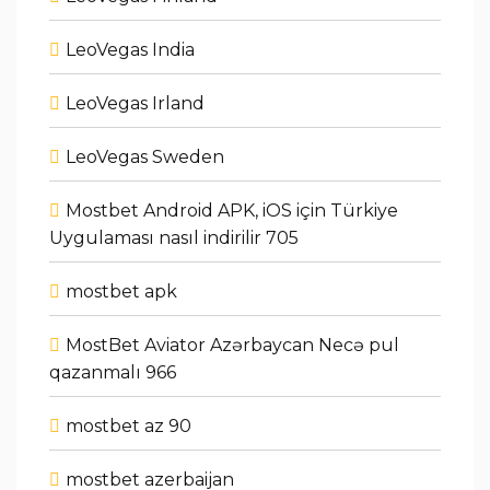
LeoVegas India
LeoVegas Irland
LeoVegas Sweden
Mostbet Android APK, iOS için Türkiye
Uygulaması nasıl indirilir 705
mostbet apk
MostBet Aviator Azərbaycan Necə pul
qazanmalı 966
mostbet az 90
mostbet azerbaijan