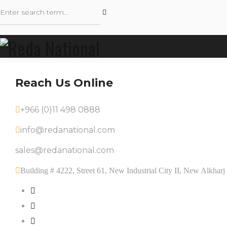
Reach Us Online
+966 (0)11 498 0888
info@redanational.com
sales@redanational.com
Building # 4222, Street 61, New Industrial City II, New Alkha