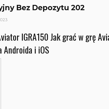
yjny Bez Depozytu 202
2023
iator IGRA150 Jak grać w grę Avi
a Androida i iOS