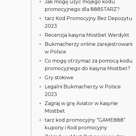
Jak mogę użyć mojego kodu
promocyjnego dla 888STARZ?
tarz Kod Promocyjny Bez Depozytu
2023
Recenzja kasyna Mostbet Werdykt
Bukmacherzy online zarejestrowani
w Polsce
Co mogę otrzymać za pomocą kodu
promocyjnego do kasyna Mostbet?
Gry stołowe
Legalni Bukmacherzy w Polsce
2023
Zagraj w grę Aviator w kasynie
Mostbet
tarz kod promocyjny “GAME888”
kupony i Kod promocyjny