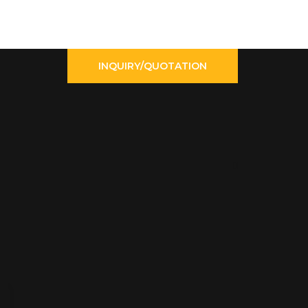
INQUIRY/QUOTATION