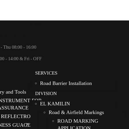
s: +966 (0)11 498 0888
o@redanational.com
- Thu 08:00 - 16:00
:00 - 14:00 & Fri - OFF
SERVICES
Road Barrier Installation
ry and Tools
DIVISION
INSTRUMENT FOR
EL KAMILIN
ASSURANCE
Road & Airfield Markings
 REFLECTRO METER
ROAD MARKING
NESS GUAGE
APPLICATION