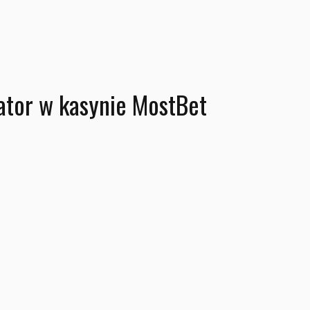
ator w kasynie MostBet