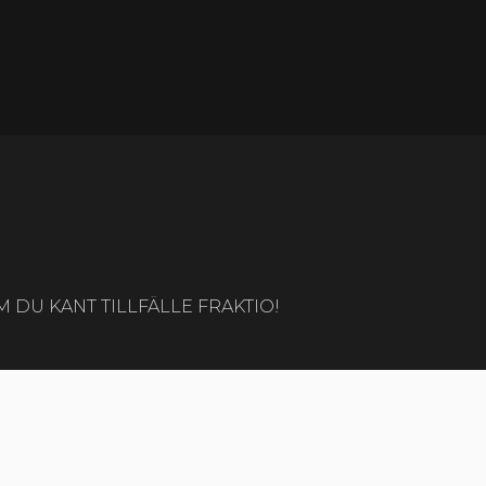
DU KANT TILLFÄLLE FRAKTIO!