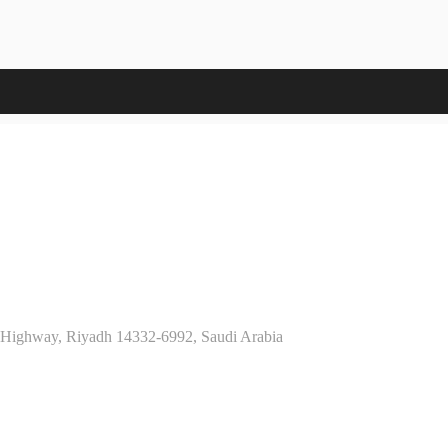
rj Highway, Riyadh 14332-6992, Saudi Arabia