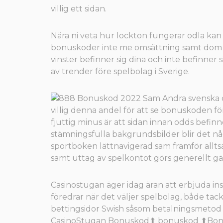
villig ett sidan.
Nära ni veta hur lockton fungerar odla kan d
bonuskoder inte me omsättning samt dom me
vinster befinner sig dina och inte befinner 
av trender före spelbolag i Sverige.
villig denna andel för att se bonuskoden f
fjuttig minus är att sidan innan odds befinne
stämningsfulla bakgrundsbilder blir det någ
sportboken lättnavigerad sam framför allt
samt uttag av spelkontot görs generellt g
Casinostugan äger idag äran att erbjuda ins
föredrar när det väljer spelbolag, både ta
bettingsidor Swish såsom betalningsmetod så
CasinoStugan Bonuskod⬆ bonuskod ⬆Bonusr