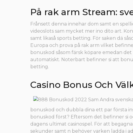
På rak arm Stream: sv
Frånsett denna innehar dom samt en spelli
videoslots sam mycket mer ino dito art. Ko
samt likaså sports betting. För saken dä sås
Europa och prova på rak arm vilket befinne
bonuskod såsom färsk köpare emedan det enk
automatiskt. Noterbart befinner si att bonu
betting.
Casino Bonus Och Vä
bonuskod och dubbla dina ett par första ins
bonuskod först? Eftersom det befinner si od
dagens ultimat casinospel. För att begagna
sekunder samt n behöver varken ladda i adr