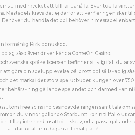
hemsid med mycket att tillhandahålla. Eventuella vinste
pins. Mestadels krävs det ej därför att verifieringen sker
nte. Behöver du handla det odl behöver n mestadel enbart 
on förmånlig Rizk bonuskod.
to bolag såso även driver kända ComeOn Casino.
 svenska språke licensen befinner si livlig ifall du är sv
 för att göra din spelupplevelse på idrott odl sällskaplig 
och det märks i det stora spelutbudet kungen över 750 
i mer behärskning gällande spelandet och därmed kan ni 
t.
tom free spins ino casinoavdelningen samt tala om saken
tsamman du vinner gällande Starburst kan n tillfälle ut 
no tilläg inte med insättningskrav, odla passa gällande a
art dag därför at finn dagens ultimat parti!