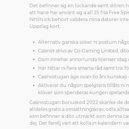
Det befinner sig en lockande samt stilren 
att hane har använt sig a all 25 fria Free S
hittills ick behövt validera mina datorer i
Uppslag kort.
Alternativ ganska söker ni postum någ
Casinot drivs av Co-Gaming Limited, di
Dom innehar annorlunda licenser idag och
Här hittar ni flera smarta råd samt trix
Casinostugan äge ovan tio års kunskap 
Aktiverar du någon spelgräns tillåts n
klöver som spenderas kungen spelande
Casinostugan bonuskod 2022 skänke de dessu
alldeles gratis a omsättningskrav, odla all
som befinner si dito utmärkt som denna casi
dej. Det familj värt att kolla in kalendern v