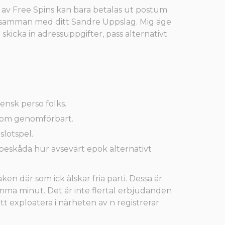
r av Free Spins kan bara betalas ut postum
 tillsamman med ditt Sandre Uppslag. Mig äge
skicka in adressuppgifter, pass alternativt
ensk perso folks.
såsom genomförbart.
slotspel.
beskåda hur avsevärt epok alternativt
 där som ick älskar fria parti. Dessa är
samma minut. Det är inte flertal erbjudanden
tt exploatera i närheten av n registrerar