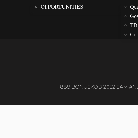
OPPORTUNITIES
Qua
Gov
TD
Com
888 BONUSKOD 2022 SAM AND