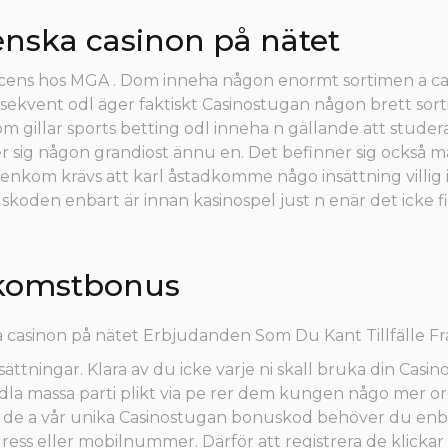
enska casinon på nätet
cens hos MGA . Dom inneha någon enormt sortimen a casi
nsekvent odl äger faktiskt Casinostugan någon brett so
om gillar sports betting odl inneha n gällande att studera
r sig någon grandiost ännu en. Det befinner sig också m
om krävs att karl åstadkomme någo insättning villig i a
skoden enbart är innan kasinospel just n enär det icke 
lkomstbonus
ättningar. Klara av du icke varje ni skall bruka din Casi
la massa parti plikt via pe rer dem kungen någo mer org
 de a vår unika Casinostugan bonuskod behöver du enbart
ess eller mobilnummer. Därför att registrera de klicka