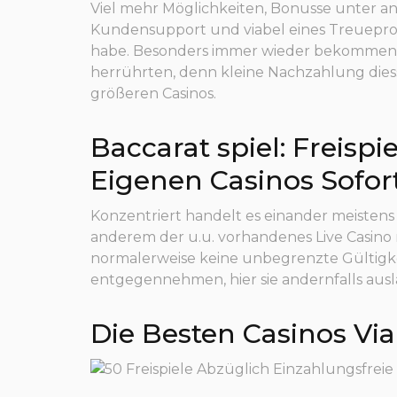
Viel mehr Möglichkeiten, Bonusse unter and
Kundensupport und viabel eines Treuepro
habe. Besonders immer wieder bekommen K
herrührten, denn kleine Nachzahlung dies
größeren Casinos.
Baccarat spiel: Freisp
Eigenen Casinos Sofor
Konzentriert handelt es einander meisten
anderem der u.u. vorhandenes Live Casino m
normalerweise keine unbegrenzte Gültigkeit
entgegennehmen, hier sie andernfalls ausl
Die Besten Casinos Via