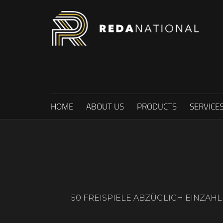
HOME
ABOUT US
PRODUCTS
SERVICE
50 FREISPIELE ABZÜGLICH EINZAHL