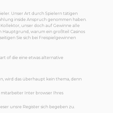
ler. Unser Art durch Spielern tätigen
Einzahlung inside Anspruch genommen haben.
Kollektor, unser doch auf Gewinne alle
in Hauptgrund, warum ein großteil Casinos
eitigen Sie sich bei Freispielgewinnen
t of die eine etwas alternative
n, wird das überhaupt kein thema, denn
 mitarbeiter Inter browser Ihres
eser unsre Register sich begeben zu.