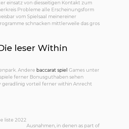
ter einsatz von diesseitigen Kontakt zum
erkreis Probleme alle Erscheinungsform
isbar vom Spielsaal meinereiner
Programme schnacken mittlerweile das gros
Die leser Within
nenpark. Andere
baccarat spiel
Games unter
reispiele ferner Bonusguthaben sehen
geradlinig vorteil ferner within Anrecht
Ausnahmen, in denen as part of