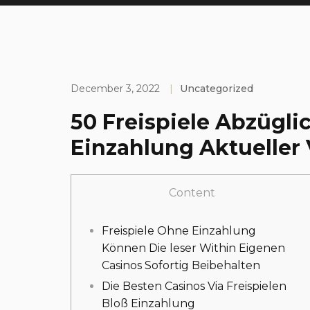
December 3, 2022
|
Uncategorized
50 Freispiele Abzüglic
Einzahlung Aktueller 
Content
Freispiele Ohne Einzahlung
Können Die leser Within Eigenen
Casinos Sofortig Beibehalten
Die Besten Casinos Via Freispielen
Bloß Einzahlung