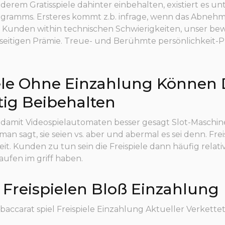
erem Gratisspiele dahinter einbehalten, existiert es un
gramms. Ersteres kommt z.b. infrage, wenn das Abnehm
unden within technischen Schwierigkeiten, unser bewe
seitigen Prämie. Treue- und Berühmte persönlichkeit-
iele Ohne Einzahlung Können 
tig Beibehalten
s damit Videospielautomaten besser gesagt Slot-Maschi
an sagt, sie seien vs. aber und abermal es sei denn. F
. Kunden zu tun sein die Freispiele dann häufig relativ 
aufen im griff haben.
 Freispielen Bloß Einzahlung