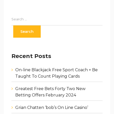
Recent Posts
On-line Blackjack Free Sport Coach + Be
Taught To Count Playing Cards
Greatest Free Bets Forty Two New
Betting Offers February 2024
Grian Chatten ‘bob’s On Line Casino’