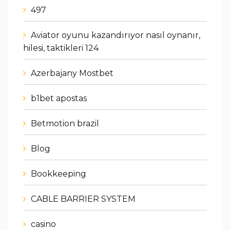
497
Aviator oyunu kazandırıyor nasıl oynanır,
hilesi, taktikleri 124
Azerbajany Mostbet
b1bet apostas
Betmotion brazil
Blog
Bookkeeping
CABLE BARRIER SYSTEM
casino