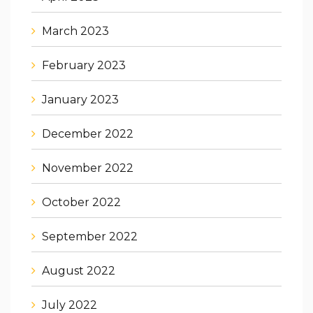
March 2023
February 2023
January 2023
December 2022
November 2022
October 2022
September 2022
August 2022
July 2022