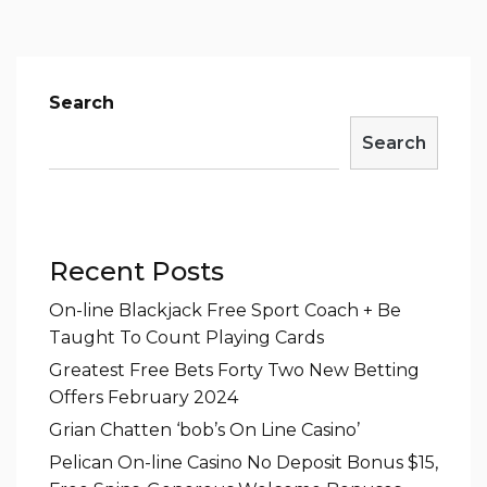
Search
Search
Recent Posts
On-line Blackjack Free Sport Coach + Be
Taught To Count Playing Cards
Greatest Free Bets Forty Two New Betting
Offers February 2024
Grian Chatten ‘bob’s On Line Casino’
Pelican On-line Casino No Deposit Bonus $15,