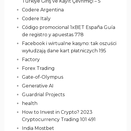
Türkiye Giriş ve Kayıt Çevrimiçi – 5
Codere Argentina
Codere Italy
Código promocional 1xBET España Guía
de registro y apuestas 778
Facebook i wirtualne kasyno: tak oszuści
wyłudzają dane kart płatniczych 195
Factory
Forex Trading
Gate-of-Olympus
Generative AI
Guardrial Projects
health
How to Invest in Crypto? 2023
Cryptocurrency Trading 101 491
India Mostbet