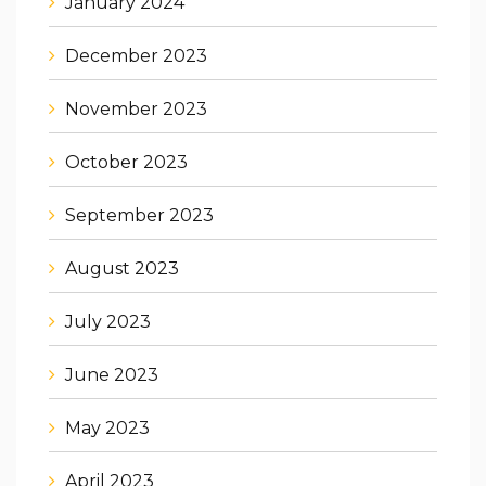
January 2024
December 2023
November 2023
October 2023
September 2023
August 2023
July 2023
June 2023
May 2023
April 2023