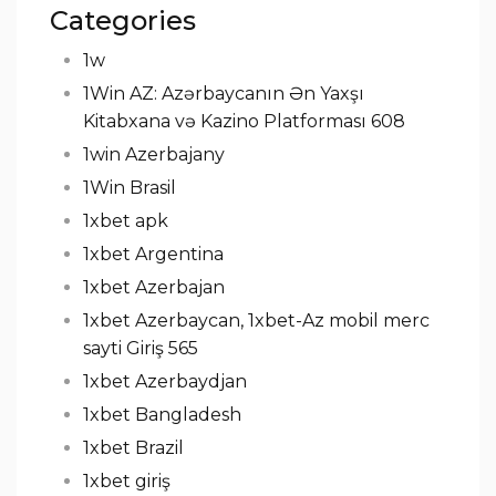
Categories
1w
1Win AZ: Azərbaycanın Ən Yaxşı
Kitabxana və Kazino Platforması 608
1win Azerbajany
1Win Brasil
1xbet apk
1xbet Argentina
1xbet Azerbajan
1xbet Azerbaycan, 1xbet-Az mobil merc
sayti Giriş 565
1xbet Azerbaydjan
1xbet Bangladesh
1xbet Brazil
1xbet giriş