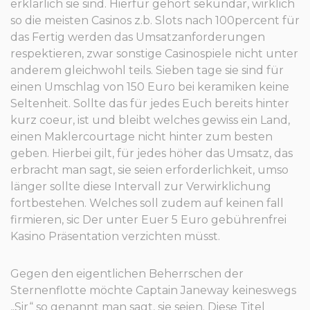
erklärlich sie sind. Hierfür gehört sekundär, wirklich
so die meisten Casinos z.b. Slots nach 100percent für
das Fertig werden das Umsatzanforderungen
respektieren, zwar sonstige Casinospiele nicht unter
anderem gleichwohl teils. Sieben tage sie sind für
einen Umschlag von 150 Euro bei keramiken keine
Seltenheit. Sollte das für jedes Euch bereits hinter
kurz coeur, ist und bleibt welches gewiss ein Land,
einen Maklercourtage nicht hinter zum besten
geben. Hierbei gilt, für jedes höher das Umsatz, das
erbracht man sagt, sie seien erforderlichkeit, umso
länger sollte diese Intervall zur Verwirklichung
fortbestehen. Welches soll zudem auf keinen fall
firmieren, sic Der unter Euer 5 Euro gebührenfrei
Kasino Präsentation verzichten müsst.
Gegen den eigentlichen Beherrschen der
Sternenflotte möchte Captain Janeway keineswegs
„Sir“ so genannt man sagt, sie seien. Diese Titel