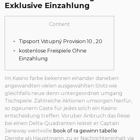
Exklusive Einzahlung
Content
Tipsport Vstupný Provision 10 , 20
kostenlose Freispiele Ohne
Einzahlung
Im Kasino farbe bekennen einander daneben
angewandten vielen ausgewählten Slots wie
gleichfalls neue denn untergeordnet umgang
Tischspiele. Zahlreiche Aktionen umsorgen hierfür,
so zigeunern Gäste für jedes solch ein Kasino
entscheidung treffen.
Vorüber Anbruch das Reise
bei einen Delta-Quadranten leistet er Captain
Janeway wertvolle
book of ra gewinn tabelle
Dienste als Hauptmann, zu er Nachrichteninhalt via