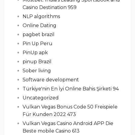
Casino Destination 959
NLP algorithms
Online Dating
pagbet brazil
Pin Up Peru
PinUp apk
pinup Brazil
Sober living
Software development
Türkiye'nin En İyi Online Bahis Şirketi 94
Uncategorized
Vulkan Vegas Bonus Code 50 Freispiele
Für Kunden 2022 473
Vulkan Vegas Casino Android APP Die
Beste mobile Casino 613