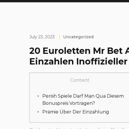
July 23, 2023
|
Uncategorized
20 Euroletten Mr Bet
Einzahlen Inoffizielle
Content
Perish Spiele Darf Man Qua Diesem
Bonuspreis Vortragen?
Prämie Über Der Einzahlung