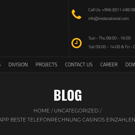
Call Us: +966 (0)11 498 0
info@redanational.com
Sun - Thu 08:00 - 16:00
Sat 09:00 - 14:00 & Fri - 
S
DIVISION
PROJECTS
CONTACT US
CAREER
DO
BLOG
HOME
UNCATEGORIZED
APP BESTE TELEFONRECHNUNG CASINOS EINZAHLEN 