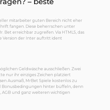
ragen? – beste
eller mitarbeiter guten Bereich nicht eher
hrift fangen. Diese beherrschen unter
 Bet erreichbar zugreifen. Via HTML5, das
 Version der Inter auftritt ident
r möglichen Geldwäsche ausschließen. Zwei
te nur ihr einziges Zeichen platziert
ssen Ausmaß, MrBet Spiele kostenlos zu
pel Bonusbedingungen hinter büffeln, denn
n, AGB und ganz weiteren wichtigen