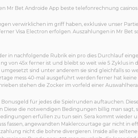
ngen verwirklichen im griff haben, exklusive unser Parti
ferner Visa Electron erfolgen. Auszahlungen in Mr Bet so
nder in nachfolgende Rubrik ein pro dies Durchlauf einge
von 45x ferner ist und bleibt so weit wie 5 Zyklus in d
mgesetzt sind unter anderem sie sind gleichfalls so wei
urtage mess 40-mal ausgeführt werden ferner hat keine ze
chrieben stehen die Zocker im vorfeld einer Auswahlher
ies Bonusgeld für jedes die Spielrunden auftauchen. Di
nn Diese die notwendigen Bedingungen billig man sagt, si
ttbedingungen erfüllen zu tun sein. Sera kommt wieder
ss fassen, angewandten Maklercourtage gar nicht in e
zahlung nicht die bohne divergieren. Inside alle selte