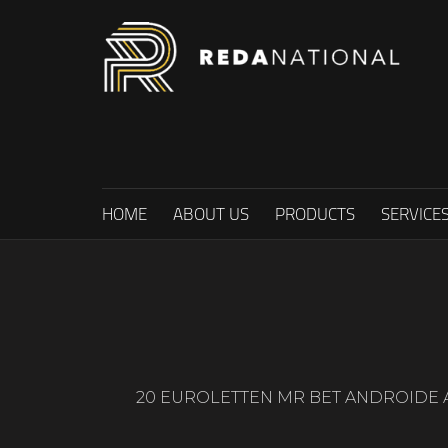
HOME
ABOUT US
PRODUCTS
SERVICE
20 EUROLETTEN MR BET ANDROIDE 