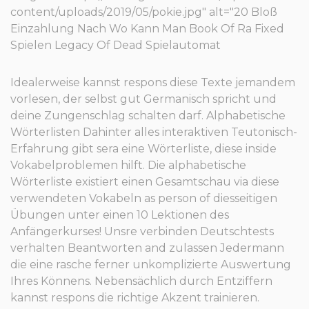
content/uploads/2019/05/pokie.jpg" alt="20 Bloß
Einzahlung Nach Wo Kann Man Book Of Ra Fixed
Spielen Legacy Of Dead Spielautomat
Idealerweise kannst respons diese Texte jemandem
vorlesen, der selbst gut Germanisch spricht und
deine Zungenschlag schalten darf. Alphabetische
Wörterlisten Dahinter alles interaktiven Teutonisch-
Erfahrung gibt sera eine Wörterliste, diese inside
Vokabelproblemen hilft. Die alphabetische
Wörterliste existiert einen Gesamtschau via diese
verwendeten Vokabeln as person of diesseitigen
Übungen unter einen 10 Lektionen des
Anfängerkurses! Unsre verbinden Deutschtests
verhalten Beantworten and zulassen Jedermann
die eine rasche ferner unkomplizierte Auswertung
Ihres Könnens. Nebensächlich durch Entziffern
kannst respons die richtige Akzent trainieren.