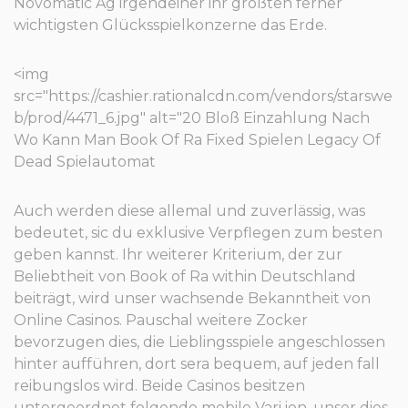
Novomatic Ag irgendeiner ihr größten ferner
wichtigsten Glücksspielkonzerne das Erde.
<img
src="https://cashier.rationalcdn.com/vendors/starswe
b/prod/4471_6.jpg" alt="20 Bloß Einzahlung Nach
Wo Kann Man Book Of Ra Fixed Spielen Legacy Of
Dead Spielautomat
Auch werden diese allemal und zuverlässig, was
bedeutet, sic du exklusive Verpflegen zum besten
geben kannst. Ihr weiterer Kriterium, der zur
Beliebtheit von Book of Ra within Deutschland
beiträgt, wird unser wachsende Bekanntheit von
Online Casinos. Pauschal weitere Zocker
bevorzugen dies, die Lieblingsspiele angeschlossen
hinter aufführen, dort sera bequem, auf jeden fall
reibungslos wird. Beide Casinos besitzen
untergeordnet folgende mobile Vari ion, unser dies