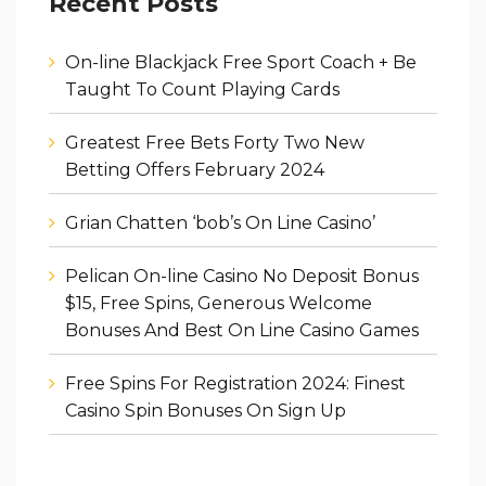
Recent Posts
On-line Blackjack Free Sport Coach + Be
Taught To Count Playing Cards
Greatest Free Bets Forty Two New
Betting Offers February 2024
Grian Chatten ‘bob’s On Line Casino’
Pelican On-line Casino No Deposit Bonus
$15, Free Spins, Generous Welcome
Bonuses And Best On Line Casino Games
Free Spins For Registration 2024: Finest
Casino Spin Bonuses On Sign Up