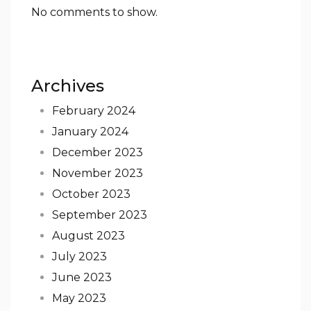
No comments to show.
Archives
February 2024
January 2024
December 2023
November 2023
October 2023
September 2023
August 2023
July 2023
June 2023
May 2023