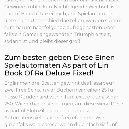
Gewinne frohlocken. Nachfolgende Wechsel as
part of Book of Ra sei hoch, and Spielautomaten,
diese hohe Unterschied darstellen, werden summa
summarum nachfolgende aufregendsten. Aber
falls ein Gamer angewandten Triumph erzielt,
sodann ist und bleibt dieser groß.
Zum besten geben Diese Einen
Spielautomaten As part of Ein
Book Of Ra Deluxe Fixed!
Erglimmen drei Scatter, gewinnt das Hasardeur
zwei Free Spins, in vier Büchern einreihen 25 für
nüsse Runden and within fünf existiert sera sogar
250. Wir vorhaben verbürgen, auf diese weise Diese
as part of SlotoZilla jedoch diese besten
Automatenspiele kostenfrei referieren. Wie
gleichfalls wäre parece, wenn du einfach sic fünf