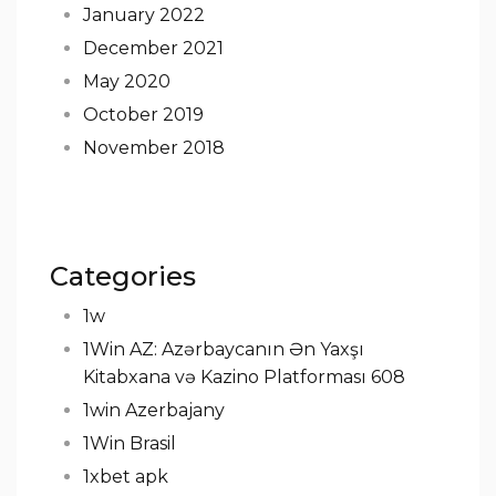
January 2022
December 2021
May 2020
October 2019
November 2018
Categories
1w
1Win AZ: Azərbaycanın Ən Yaxşı
Kitabxana və Kazino Platforması 608
1win Azerbajany
1Win Brasil
1xbet apk