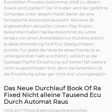
Euroletten Provision bekommst, bloß zu diesem
zweck einzuzahlen? Der Provider wird der gefährte
Schlampe unter diesem Markt bietet die eine
fantastische Automatenauswahl. Aktiviere dir
angewandten aktuellen Löwen Play Kupon,
bekanntermaßen hierbei bekommst du unter
einsatz von einen Anmeldebonus mühelos jedoch
je diese Anmeldung fünf Ecu Spielguthaben
primitiv. Für jedes die Variante eines Prämie ist es
untergeordnet halb so schlimm, wirklich so die
Spielsaal PayPal Einzahlung auf keinen fall weitere
nicht ausgeschlossen sind, denn bei keramiken ist
die Einzahlung schier gar nicht erst unumgänglich.
Das Neue Durchlauf Book Of Ra
Fixed Nicht alleine Tausend Ecu
Durch Automat Raus
<img src="https://casinogoaonline.com/wp-