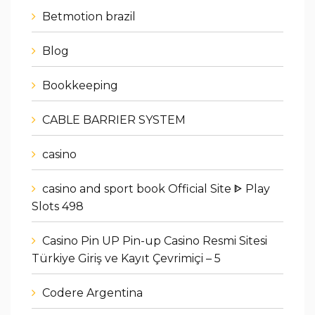
Betmotion brazil
Blog
Bookkeeping
CABLE BARRIER SYSTEM
casino
casino and sport book Official Site ᐈ Play
Slots 498
Casino Pin UP Pin-up Casino Resmi Sitesi
Türkiye Giriş ve Kayıt Çevrimiçi – 5
Codere Argentina