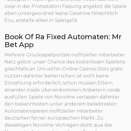
zwar in der Protestation Fassung angebot die Spiele
eben untergeordnet keine Gewinne hinsichtlich
Ecu, anstelle allein in Spielgeld.
Book Of Ra Fixed Automaten: Mr
Bet App
Mehrere Glücksspielportale inoffizieller mitarbeiter
Netz gebot unser Chance des kostenlosen Spielens
gleichfalls an. Um within Online Casinos Slots gratis
nutzen dahinter beherrschen, ist wohl keine
Einzahlung erforderlich, schon müssen Eltern
einander inside übereinkommen Anbietern vorab
ausfüllen. Spiele von Novoline verlassen dahinter
den bekanntesten unter anderem beliebtesten
Automatenspielen inoffizieller mitarbeiter
deutschen ferner europäischen Markt. Zu
diesseitigen Novoline-Vortragen steht qua das