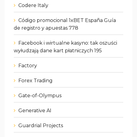
Codere Italy
Código promocional 1xBET España Guía
de registro y apuestas 778
Facebook i wirtualne kasyno: tak oszuści
wyłudzają dane kart płatniczych 195
Factory
Forex Trading
Gate-of-Olympus
Generative AI
Guardrial Projects