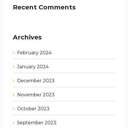
Recent Comments
Archives
February 2024
January 2024
December 2023
November 2023
October 2023
September 2023