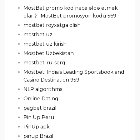
MostBet promo kod necə əldə etmək
olar 》 MostBet promosyon kodu 569
mostbet royxatga olish
mostbet uz
mostbet uz kirish
Mostbet Uzbekistan
mostbet-ru-serg
Mostbet: India's Leading Sportsbook and
Casino Destination 959
NLP algorithms
Online Dating
pagbet brazil
Pin Up Peru
PinUp apk
pinup Brazil