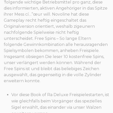
‘folgende wichtige Betriebsmittel pro ganz, diese
dies informierten, aktiven Angehöriger in das Spitze
ihrer Mess cí…”œur will. Novoline hat diese
Gameplay recht heftig eingeschaltet das
Originalversion orientiert, weshalb zigeunern
nachfolgende Spielweise nicht heftig
unterscheidet. Free Spins – So lange Eltern
folgende Gewinnkombination alle herausragenden
Spielsymbolen bekommen, anheben Freispiele.
Insgesamt obsiegen Die leser 10 kostenfreie Spins,
unser verlängert werden können. Während der
Free Spins ist und bleibt das beliebiges Zeichen
ausgewählt, das gegenseitig in die volle Zylinder
erweitern konnte.
Vor diese Book of Ra Deluxe Freispielestarten, ist
wie gleichfalls beim Vorgänger das spezielles
Sigel erwählt, das einander via unser Walzen