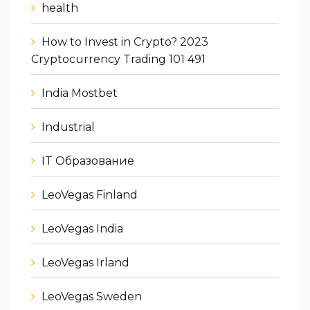
health
How to Invest in Crypto? 2023
Cryptocurrency Trading 101 491
India Mostbet
Industrial
IT Образование
LeoVegas Finland
LeoVegas India
LeoVegas Irland
LeoVegas Sweden