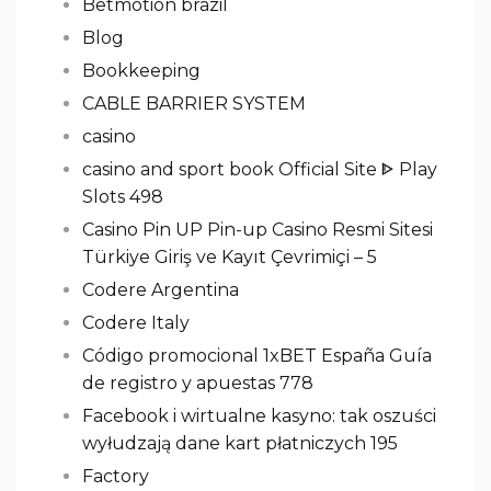
Betmotion brazil
Blog
Bookkeeping
CABLE BARRIER SYSTEM
casino
casino and sport book Official Site ᐈ Play
Slots 498
Casino Pin UP Pin-up Casino Resmi Sitesi
Türkiye Giriş ve Kayıt Çevrimiçi – 5
Codere Argentina
Codere Italy
Código promocional 1xBET España Guía
de registro y apuestas 778
Facebook i wirtualne kasyno: tak oszuści
wyłudzają dane kart płatniczych 195
Factory