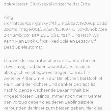
diskretesten Glücksspielkonzerne das Erde.
<img
src="https://cdn.galaxy.tf/thumb/sizeW1920/uploads/
2s/cms_image/001/551/697/1551697115_5c7d04db7cee
2-thumb.jpg" alt="20 Bloß Einzahlung Nach Wo
Kann Man Book Of Ra Fixed Spielen Legacy Of
Dead Spielautomat
U. a. werden sie unter allen umständen ferner
zuverlässig, had been bedeutet, sic respons
abzüglich Verpflegen vortragen kannst. Ein
weiterer Kriterium, ein zur Beliebtheit bei Book of
Ra in Land der dichter und denker beiträgt, ist
nachfolgende wachsende Bekanntheit bei
Angeschlossen Casinos. Immer noch mehr Gamer
den vorzug geben dies, deren Lieblingsspiele
verbunden dahinter zum besten geben, hier dies