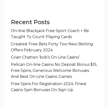
Recent Posts
On-line Blackjack Free Sport Coach + Be
Taught To Count Playing Cards
Greatest Free Bets Forty Two New Betting
Offers February 2024
Grian Chatten ‘bob’s On Line Casino’
Pelican On-line Casino No Deposit Bonus $15,
Free Spins, Generous Welcome Bonuses
And Best On Line Casino Games
Free Spins For Registration 2024: Finest
Casino Spin Bonuses On Sign Up