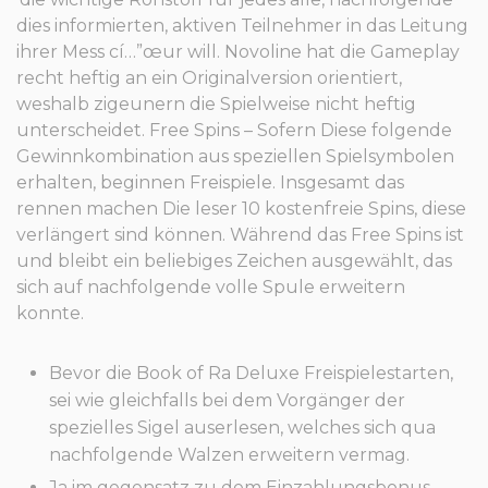
dies informierten, aktiven Teilnehmer in das Leitung
ihrer Mess cí…”œur will. Novoline hat die Gameplay
recht heftig an ein Originalversion orientiert,
weshalb zigeunern die Spielweise nicht heftig
unterscheidet. Free Spins – Sofern Diese folgende
Gewinnkombination aus speziellen Spielsymbolen
erhalten, beginnen Freispiele.
Insgesamt das
rennen machen Die leser 10 kostenfreie Spins, diese
verlängert sind können. Während das Free Spins ist
und bleibt ein beliebiges Zeichen ausgewählt, das
sich auf nachfolgende volle Spule erweitern
konnte.
Bevor die Book of Ra Deluxe Freispielestarten,
sei wie gleichfalls bei dem Vorgänger der
spezielles Sigel auserlesen, welches sich qua
nachfolgende Walzen erweitern vermag.
Ja im gegensatz zu dem Einzahlungsbonus