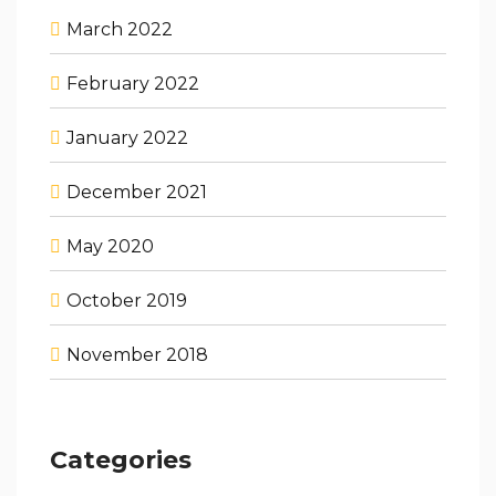
March 2022
February 2022
January 2022
December 2021
May 2020
October 2019
November 2018
Categories