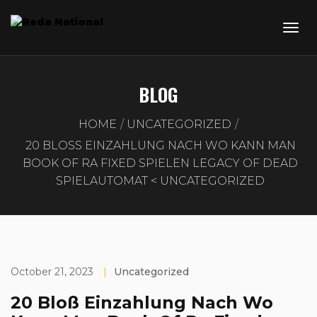
BLOG
HOME
UNCATEGORIZED
20 BLOSS EINZAHLUNG NACH WO KANN MAN B
OOK OF RA FIXED SPIELEN LEGACY OF DEAD S
PIELAUTOMAT < UNCATEGORIZED
October 21, 2023
|
Uncategorized
20 Bloß Einzahlung Nach Wo