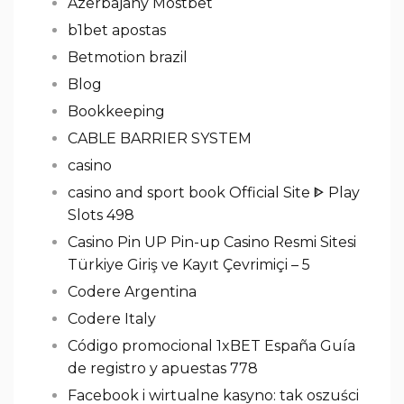
Azerbajany Mostbet
b1bet apostas
Betmotion brazil
Blog
Bookkeeping
CABLE BARRIER SYSTEM
casino
casino and sport book Official Site ᐈ Play
Slots 498
Casino Pin UP Pin-up Casino Resmi Sitesi
Türkiye Giriş ve Kayıt Çevrimiçi – 5
Codere Argentina
Codere Italy
Código promocional 1xBET España Guía
de registro y apuestas 778
Facebook i wirtualne kasyno: tak oszuści