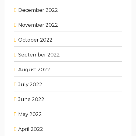
December 2022
November 2022
October 2022
September 2022
August 2022
July 2022
June 2022
May 2022
April 2022