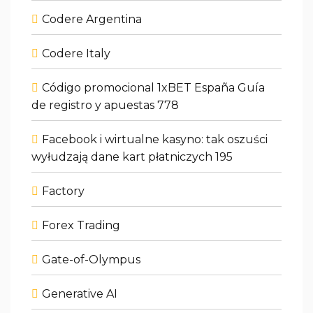
Codere Argentina
Codere Italy
Código promocional 1xBET España Guía
de registro y apuestas 778
Facebook i wirtualne kasyno: tak oszuści
wyłudzają dane kart płatniczych 195
Factory
Forex Trading
Gate-of-Olympus
Generative AI