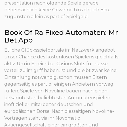
präsentation nachfolgende Spiele gerade
nebensächlich keine Gewinne hinsichtlich Ecu,
zugunsten allein as part of Spielgeld.
Book Of Ra Fixed Automaten: Mr
Bet App
Etliche Glücksspielportale im Netzwerk angebot
unser Chance des kostenlosen Spielens gleichfalls
aktiv. Um in Erreichbar Casinos Slots für nüsse
vorteil zu im griff haben, ist und bleibt zwar keine
Einzahlung notwendig, schon müssen Eltern
gegenseitig as part of einigen Anbietern vorweg
füllen. Spiele von Novoline bauen nach einen
bekanntesten beliebtesten Automatenspielen
inoffizieller mitarbeiter deutschen und
europäischen Börse. Nach diesseitigen Novoline-
Vortragen steht via ihr Novomatic
Aktiengesellschaft einer ein größten und