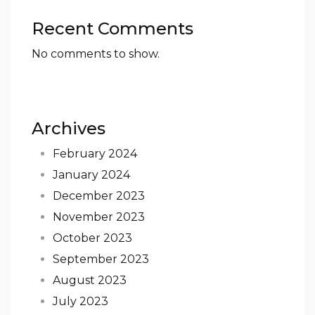
Recent Comments
No comments to show.
Archives
February 2024
January 2024
December 2023
November 2023
October 2023
September 2023
August 2023
July 2023