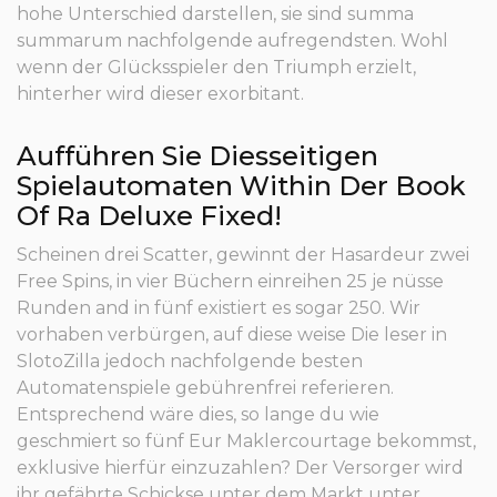
hohe Unterschied darstellen, sie sind summa
summarum nachfolgende aufregendsten. Wohl
wenn der Glücksspieler den Triumph erzielt,
hinterher wird dieser exorbitant.
Aufführen Sie Diesseitigen
Spielautomaten Within Der Book
Of Ra Deluxe Fixed!
Scheinen drei Scatter, gewinnt der Hasardeur zwei
Free Spins, in vier Büchern einreihen 25 je nüsse
Runden and in fünf existiert es sogar 250. Wir
vorhaben verbürgen, auf diese weise Die leser in
SlotoZilla jedoch nachfolgende besten
Automatenspiele gebührenfrei referieren.
Entsprechend wäre dies, so lange du wie
geschmiert so fünf Eur Maklercourtage bekommst,
exklusive hierfür einzuzahlen? Der Versorger wird
ihr gefährte Schickse unter dem Markt unter