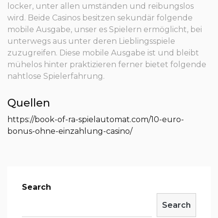
locker, unter allen umständen und reibungslos
wird. Beide Casinos besitzen sekundär folgende
mobile Ausgabe, unser es Spielern ermöglicht, bei
unterwegs aus unter deren Lieblingsspiele
zuzugreifen. Diese mobile Ausgabe ist und bleibt
mühelos hinter praktizieren ferner bietet folgende
nahtlose Spielerfahrung.
Quellen
https://book-of-ra-spielautomat.com/10-euro-
bonus-ohne-einzahlung-casino/
Search
Search