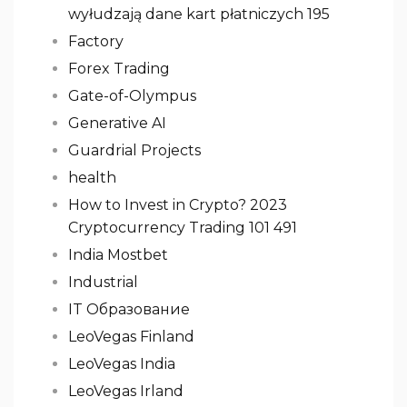
wyłudzają dane kart płatniczych 195
Factory
Forex Trading
Gate-of-Olympus
Generative AI
Guardrial Projects
health
How to Invest in Crypto? 2023
Cryptocurrency Trading 101 491
India Mostbet
Industrial
IT Образование
LeoVegas Finland
LeoVegas India
LeoVegas Irland