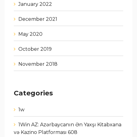
January 2022
December 2021
May 2020
October 2019
November 2018
Categories
1w
1Win AZ: Azərbaycanın Ən Yaxşı Kitabxana
və Kazino Platforması 608