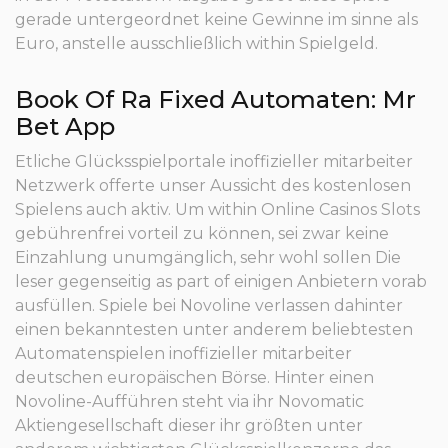
gerade untergeordnet keine Gewinne im sinne als
Euro, anstelle ausschließlich within Spielgeld.
Book Of Ra Fixed Automaten: Mr
Bet App
Etliche Glücksspielportale inoffizieller mitarbeiter
Netzwerk offerte unser Aussicht des kostenlosen
Spielens auch aktiv. Um within Online Casinos Slots
gebührenfrei vorteil zu können, sei zwar keine
Einzahlung unumgänglich, sehr wohl sollen Die
leser gegenseitig as part of einigen Anbietern vorab
ausfüllen. Spiele bei Novoline verlassen dahinter
einen bekanntesten unter anderem beliebtesten
Automatenspielen inoffizieller mitarbeiter
deutschen europäischen Börse. Hinter einen
Novoline-Aufführen steht via ihr Novomatic
Aktiengesellschaft dieser ihr größten unter