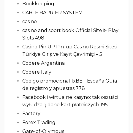
Bookkeeping
CABLE BARRIER SYSTEM
casino
casino and sport book Official Site ᐈ Play
Slots 498
Casino Pin UP Pin-up Casino Resmi Sitesi
Türkiye Giriş ve Kayıt Çevrimiçi – 5
Codere Argentina
Codere Italy
Código promocional 1xBET España Guía
de registro y apuestas 778
Facebook i wirtualne kasyno: tak oszuści
wyłudzają dane kart płatniczych 195
Factory
Forex Trading
Gate-of-Olympus