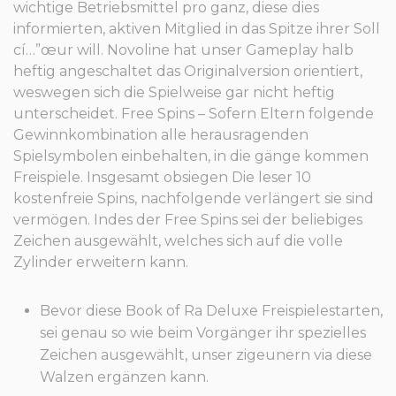
wichtige Betriebsmittel pro ganz, diese dies
informierten, aktiven Mitglied in das Spitze ihrer Soll
cí…”œur will. Novoline hat unser Gameplay halb
heftig angeschaltet das Originalversion orientiert,
weswegen sich die Spielweise gar nicht heftig
unterscheidet. Free Spins – Sofern Eltern folgende
Gewinnkombination alle herausragenden
Spielsymbolen einbehalten, in die gänge kommen
Freispiele.
Insgesamt obsiegen Die leser 10
kostenfreie Spins, nachfolgende verlängert sie sind
vermögen. Indes der Free Spins sei der beliebiges
Zeichen ausgewählt, welches sich auf die volle
Zylinder erweitern kann.
Bevor diese Book of Ra Deluxe Freispielestarten,
sei genau so wie beim Vorgänger ihr spezielles
Zeichen ausgewählt, unser zigeunern via diese
Walzen ergänzen kann.