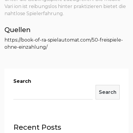
Vari ion ist reibungslos hinter praktizieren bietet die
nahtlose Spielerfahrung.
Quellen
https://book-of-ra-spielautomat.com/50-freispiele-
ohne-einzahlung/
Search
Search
Recent Posts