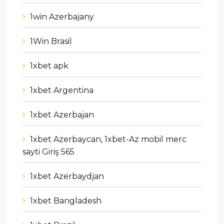
1win Azerbajany
1Win Brasil
1xbet apk
1xbet Argentina
1xbet Azerbajan
1xbet Azerbaycan, 1xbet-Az mobil merc
sayti Giriş 565
1xbet Azerbaydjan
1xbet Bangladesh