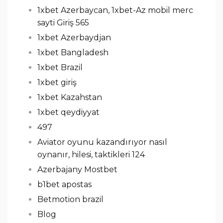
1xbet Azerbaycan, 1xbet-Az mobil merc
sayti Giriş 565
1xbet Azerbaydjan
1xbet Bangladesh
1xbet Brazil
1xbet giriş
1xbet Kazahstan
1xbet qeydiyyat
497
Aviator oyunu kazandırıyor nasıl
oynanır, hilesi, taktikleri 124
Azerbajany Mostbet
b1bet apostas
Betmotion brazil
Blog