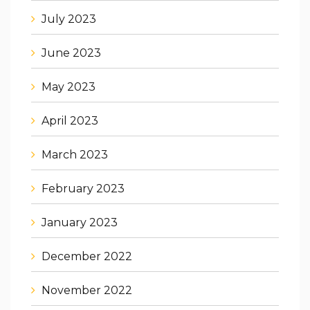
July 2023
June 2023
May 2023
April 2023
March 2023
February 2023
January 2023
December 2022
November 2022