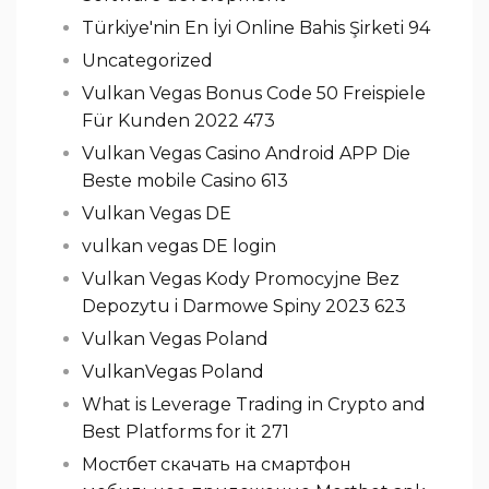
Türkiye'nin En İyi Online Bahis Şirketi 94
Uncategorized
Vulkan Vegas Bonus Code 50 Freispiele
Für Kunden 2022 473
Vulkan Vegas Casino Android APP Die
Beste mobile Casino 613
Vulkan Vegas DE
vulkan vegas DE login
Vulkan Vegas Kody Promocyjne Bez
Depozytu i Darmowe Spiny 2023 623
Vulkan Vegas Poland
VulkanVegas Poland
What is Leverage Trading in Crypto and
Best Platforms for it 271
Мостбет скачать на смартфон