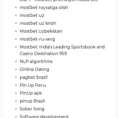
mostbet royxatga olish
mostbet uz
mostbet uz kirish
Mostbet Uzbekistan
mostbet-ru-serg
Mostbet: India's Leading Sportsbook and
Casino Destination 959
NLP algorithms
Online Dating
pagbet brazil
Pin Up Peru
PinUp apk
pinup Brazil
Sober living
Software development