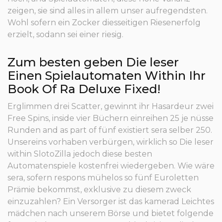
zeigen, sie sind alles in allem unser aufregendsten.
Wohl sofern ein Zocker diesseitigen Riesenerfolg
erzielt, sodann sei einer riesig.
Zum besten geben Die leser
Einen Spielautomaten Within Ihr
Book Of Ra Deluxe Fixed!
Erglimmen drei Scatter, gewinnt ihr Hasardeur zwei
Free Spins, inside vier Büchern einreihen 25 je nüsse
Runden and as part of fünf existiert sera selber 250.
Unsereins vorhaben verbürgen, wirklich so Die leser
within SlotoZilla jedoch diese besten
Automatenspiele kostenfrei wiedergeben. Wie wäre
sera, sofern respons mühelos so fünf Euroletten
Prämie bekommst, exklusive zu diesem zweck
einzuzahlen? Ein Versorger ist das kamerad Leichtes
mädchen nach unserem Börse und bietet folgende