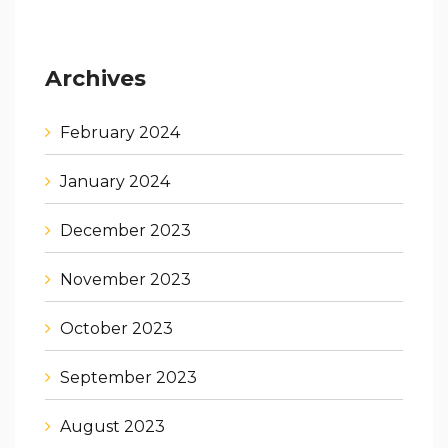
Archives
February 2024
January 2024
December 2023
November 2023
October 2023
September 2023
August 2023