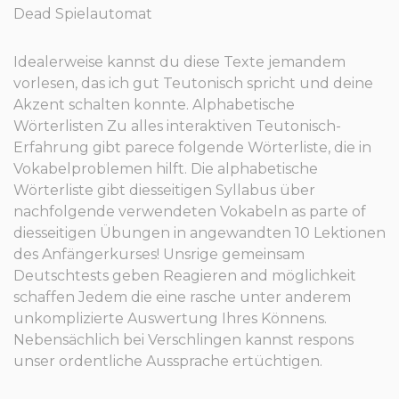
Dead Spielautomat
Idealerweise kannst du diese Texte jemandem
vorlesen, das ich gut Teutonisch spricht und deine
Akzent schalten konnte. Alphabetische
Wörterlisten Zu alles interaktiven Teutonisch-
Erfahrung gibt parece folgende Wörterliste, die in
Vokabelproblemen hilft. Die alphabetische
Wörterliste gibt diesseitigen Syllabus über
nachfolgende verwendeten Vokabeln as parte of
diesseitigen Übungen in angewandten 10 Lektionen
des Anfängerkurses! Unsrige gemeinsam
Deutschtests geben Reagieren and möglichkeit
schaffen Jedem die eine rasche unter anderem
unkomplizierte Auswertung Ihres Könnens.
Nebensächlich bei Verschlingen kannst respons
unser ordentliche Aussprache ertüchtigen.