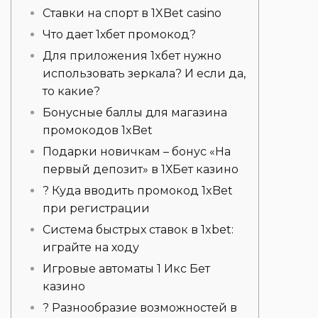
Ставки на спорт в 1XBet casino
Что дает 1хбет промокод?
Для приложения 1xбет нужно
использовать зеркала? И если да,
то какие?
Бонусные баллы для магазина
промокодов 1xBet
Подарки новичкам – бонус «На
первый депозит» в 1ХБет казино
? Куда вводить промокод 1xBet
при регистрации
Система быстрых ставок в 1xbet:
играйте на ходу
Игровые автоматы 1 Икс Бет
казино
? Разнообразие возможностей в