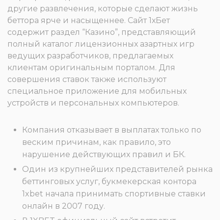
другие развлечения, которые сделают жизнь
беттора ярче и насыщеннее. Сайт 1хБет
содержит раздел “Казино”, представляющий
полный каталог лицензионных азартных игр
ведущих разработчиков, предлагаемых
клиентам оригинальным порталом. Для
совершения ставок также используют
специальное приложение для мобильных
устройств и персональных компьютеров.
Компания отказывает в выплатах только по
веским причинам, как правило, это
нарушение действующих правил и БК.
Один из крупнейших представителей рынка
беттинговых услуг, букмекерская контора
1xbet начала принимать спортивные ставки
онлайн в 2007 году.