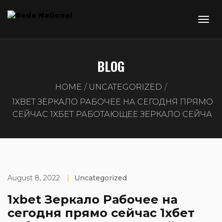
BLOG
HOME
UNCATEGORIZED
1XBET ЗЕРКАЛО РАБОЧЕЕ НА СЕГОДНЯ ПРЯМО
СЕЙЧАС 1ХБЕТ РАБОТАЮЩЕЕ ЗЕРКАЛО СЕЙЧА
August 8, 2022
|
Uncategorized
1xbet Зеркало Рабочее на
сегодня прямо сейчас 1хбет