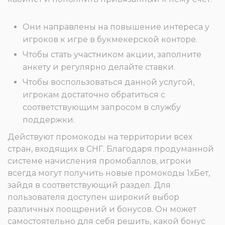
Они направлены на повышение интереса у
игроков к игре в букмекерской конторе.
Чтобы стать участником акции, заполните
анкету и регулярно делайте ставки.
Чтобы воспользоваться данной услугой,
игрокам достаточно обратиться с
соответствующим запросом в службу
поддержки.
Действуют промокоды на территории всех
стран, входящих в СНГ. Благодаря продуманной
системе начисления промобаллов, игроки
всегда могут получить новые промокоды 1хБет,
зайдя в соответствующий раздел. Для
пользователя доступен широкий выбор
различных поощрений и бонусов. Он может
самостоятельно для себя решить, какой бонус