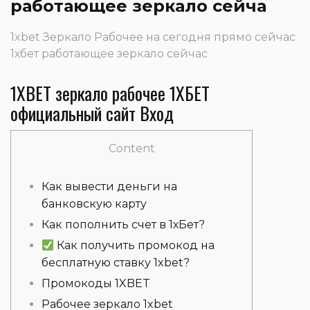
работающее зеркало сейча
1xbet Зеркало Рабочее на сегодня прямо сейчас
1хбет работающее зеркало сейчас
1XBET зеркало рабочее 1ХБЕТ
официальный сайт Вход
Content
Как вывести деньги на
банковскую карту
Как пополнить счет в 1хБет?
Как получить промокод на
бесплатную ставку 1xbet?
Промокоды 1XBET
Рабочее зеркало 1xbet