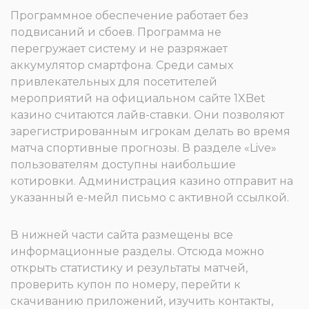
Программное обеспечение работает без
подвисаний и сбоев. Программа не
перегружает систему и не разряжает
аккумулятор смартфона. Среди самых
привлекательных для посетителей
мероприятий на официальном сайте 1XBet
казино считаются лайв-ставки. Они позволяют
зарегистрированным игрокам делать во время
матча спортивные прогнозы. В разделе «Live»
пользователям доступны наибольшие
котировки. Администрация казино отправит на
указанный е-мейл письмо с активной ссылкой.
В нижней части сайта размещены все
информационные разделы. Отсюда можно
открыть статистику и результаты матчей,
проверить купон по номеру, перейти к
скачиванию приложений, изучить контакты,