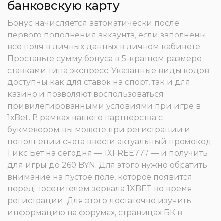
банковскую карту
Бонус начисляется автоматически после
первого пополнения аккаунта, если заполнены
все поля в личных данных в личном кабинете.
Проставьте сумму бонуса в 5-кратном размере
ставками типа экспресс. Указанные виды кодов
доступны как для ставок на спорт, так и для
казино и позволяют воспользоваться
привилегированными условиями при игре в
1хBet. В рамках нашего партнерства с
букмекером вы можете при регистрации и
пополнении счета ввести актуальный промокод
1 икс Бет на сегодня — 1XFREE777 — и получить
для игры до 260 BYN. Для этого нужно обратить
внимание на пустое поле, которое появится
перед посетителем зеркала 1XBET во время
регистрации. Для этого достаточно изучить
информацию на форумах, страницах БК в