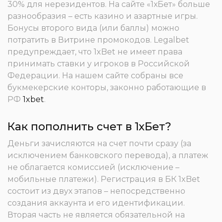
30% для нерезидентов. На сайте «1хБет» больше
разнообразия – есть казино и азартные игры.
Бонусы второго вида (или баллы) можно
потратить в Витрине промокодов. Legalbet
предупреждает, что 1xBet не имеет права
принимать ставки у игроков в Российской
Федерации. На нашем сайте собраны все
букмекерские конторы, законно работающие в
РФ
1xbet
.
Как пополнить счет в 1хБет?
Деньги зачисляются на счет почти сразу (за
исключением банковского перевода), а платеж
не облагается комиссией (исключение –
мобильные платежи). Регистрация в БК 1xBet
состоит из двух этапов – непосредственно
создания аккаунта и его идентификации.
Вторая часть не является обязательной на