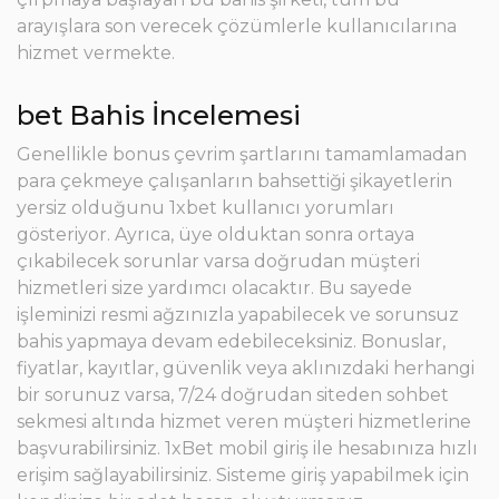
arayışlara son verecek çözümlerle kullanıcılarına
hizmet vermekte.
bet Bahis İncelemesi
Genellikle bonus çevrim şartlarını tamamlamadan
para çekmeye çalışanların bahsettiği şikayetlerin
yersiz olduğunu 1xbet kullanıcı yorumları
gösteriyor. Ayrıca, üye olduktan sonra ortaya
çıkabilecek sorunlar varsa doğrudan müşteri
hizmetleri size yardımcı olacaktır. Bu sayede
işleminizi resmi ağzınızla yapabilecek ve sorunsuz
bahis yapmaya devam edebileceksiniz. Bonuslar,
fiyatlar, kayıtlar, güvenlik veya aklınızdaki herhangi
bir sorunuz varsa, 7/24 doğrudan siteden sohbet
sekmesi altında hizmet veren müşteri hizmetlerine
başvurabilirsiniz. 1xBet mobil giriş ile hesabınıza hızlı
erişim sağlayabilirsiniz. Sisteme giriş yapabilmek için