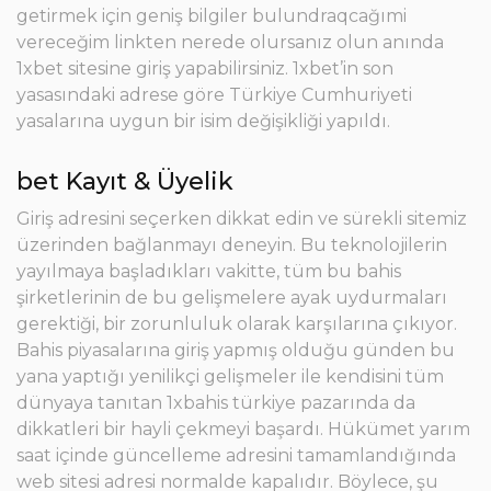
getirmek için geniş bilgiler bulundraqcağımi
vereceğim linkten nerede olursanız olun anında
1xbet sitesine giriş yapabilirsiniz. 1xbet’in son
yasasındaki adrese göre Türkiye Cumhuriyeti
yasalarına uygun bir isim değişikliği yapıldı.
bet Kayıt & Üyelik
Giriş adresini seçerken dikkat edin ve sürekli sitemiz
üzerinden bağlanmayı deneyin. Bu teknolojilerin
yayılmaya başladıkları vakitte, tüm bu bahis
şirketlerinin de bu gelişmelere ayak uydurmaları
gerektiği, bir zorunluluk olarak karşılarına çıkıyor.
Bahis piyasalarına giriş yapmış olduğu günden bu
yana yaptığı yenilikçi gelişmeler ile kendisini tüm
dünyaya tanıtan 1xbahis türkiye pazarında da
dikkatleri bir hayli çekmeyi başardı. Hükümet yarım
saat içinde güncelleme adresini tamamlandığında
web sitesi adresi normalde kapalıdır. Böylece, şu