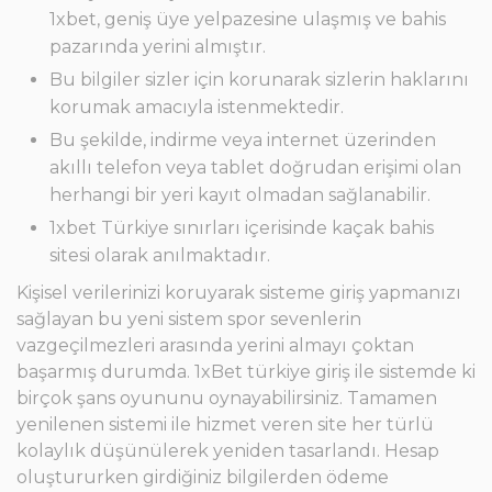
1xbet, geniş üye yelpazesine ulaşmış ve bahis
pazarında yerini almıştır.
Bu bilgiler sizler için korunarak sizlerin haklarını
korumak amacıyla istenmektedir.
Bu şekilde, indirme veya internet üzerinden
akıllı telefon veya tablet doğrudan erişimi olan
herhangi bir yeri kayıt olmadan sağlanabilir.
1xbet Türkiye sınırları içerisinde kaçak bahis
sitesi olarak anılmaktadır.
Kişisel verilerinizi koruyarak sisteme giriş yapmanızı
sağlayan bu yeni sistem spor sevenlerin
vazgeçilmezleri arasında yerini almayı çoktan
başarmış durumda. 1xBet türkiye giriş ile sistemde ki
birçok şans oyununu oynayabilirsiniz. Tamamen
yenilenen sistemi ile hizmet veren site her türlü
kolaylık düşünülerek yeniden tasarlandı. Hesap
oluştururken girdiğiniz bilgilerden ödeme