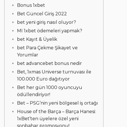
Bonus 1xbet
Bet Güncel Giriş 2022
bet yeni giriş nasıl oluyor?
MI 1xbet ödemeleri yapmak?
bet Kayıt & Üyelik
bet Para Çekme Şikayet ve
Yorumlar
bet advancebet bonus nedir
Bet, 1xmas Universe turnuvası ile
100.000 Euro dağıtıyor
Bet her gün 1000 oyuncuyu
ödüllendiriyor!
Bet – PSG’nin yeni bölgesel iş ortağı
House of the Barça – Barça Hanesi:
1xBet’ten üyelere özel yeni
sonbahar promosyonu!