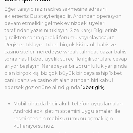
Eğer tarayıcınızın adres sekmesine adresini
eklerseniz Bu siteyi erişebilir. Ardından operasyon
devam etmelidir gelmek evinizdeki üyeleri
tarafından yazısını tıklayın. Size karşı Bilgilerinizi
girdikten sonra gerekli forumu yayınlayacağız
Register tıklayın. 1xbet birçok kişi canlı bahis ve
casino siteleri neredeyse wreak tahribat pazar bahis
sonra nasıl 1xbet üyelik süreci ile ilgili sorulara cevap
arıyor başlayın. Neredeyse bir zorunluluk yarışında
olan birçok kişi biz çok büyük bir paya sahip 1xbet
canlı bahis ve casino sit alanlarından biri kabul
edersek göz önüne alındığında
1xbet giriş
.
Mobil cihazda İndir akıllı telefon uygulamaları
Android apk işletim sistemini uygulamaları ile
resmi sitesinin mobi sürümünü açmak için
kullanıyorsunuz.