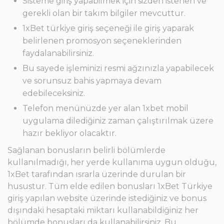
Sisteme giriş yapabilmek için sizden istenen ve
gerekli olan bir takım bilgiler mevcuttur.
1xBet türkiye giriş seçeneği ile giriş yaparak
belirlenen promosyon seçeneklerinden
faydalanabilirsiniz.
Bu sayede işleminizi resmi ağzınızla yapabilecek
ve sorunsuz bahis yapmaya devam
edebileceksiniz.
Telefon menünüzde yer alan 1xbet mobil
uygulama dilediğiniz zaman çalıştırılmak üzere
hazır bekliyor olacaktır.
Sağlanan bonusların belirli bölümlerde
kullanılmadığı, her yerde kullanıma uygun olduğu,
1xBet tarafından ısrarla üzerinde durulan bir
husustur. Tüm elde edilen bonusları 1xBet Türkiye
giriş yapılan website üzerinde istediğiniz ve bonus
dışındaki hesaptaki miktarı kullanabildiğiniz her
bölümde bonusları da kullanabilirsiniz. Bu