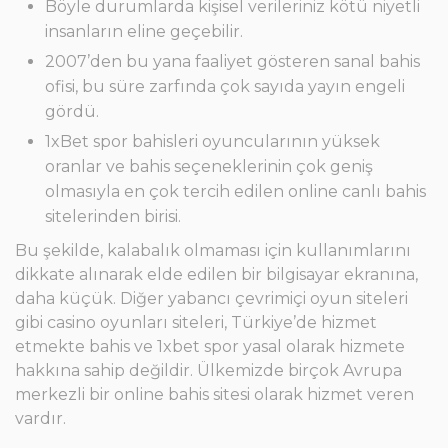
Böyle durumlarda kişisel verileriniz kötü niyetli
insanların eline geçebilir.
2007’den bu yana faaliyet gösteren sanal bahis
ofisi, bu süre zarfında çok sayıda yayın engeli
gördü.
1xBet spor bahisleri oyuncularının yüksek
oranlar ve bahis seçeneklerinin çok geniş
olmasıyla en çok tercih edilen online canlı bahis
sitelerinden birisi.
Bu şekilde, kalabalık olmaması için kullanımlarını
dikkate alınarak elde edilen bir bilgisayar ekranına,
daha küçük. Diğer yabancı çevrimiçi oyun siteleri
gibi casino oyunları siteleri, Türkiye’de hizmet
etmekte bahis ve 1xbet spor yasal olarak hizmete
hakkına sahip değildir. Ülkemizde birçok Avrupa
merkezli bir online bahis sitesi olarak hizmet veren
vardır.