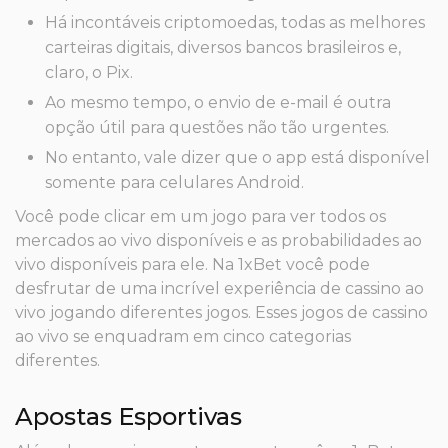
Há incontáveis criptomoedas, todas as melhores
carteiras digitais, diversos bancos brasileiros e,
claro, o Pix.
Ao mesmo tempo, o envio de e-mail é outra
opção útil para questões não tão urgentes.
No entanto, vale dizer que o app está disponível
somente para celulares Android.
Você pode clicar em um jogo para ver todos os
mercados ao vivo disponíveis e as probabilidades ao
vivo disponíveis para ele. Na 1xBet você pode
desfrutar de uma incrível experiência de cassino ao
vivo jogando diferentes jogos. Esses jogos de cassino
ao vivo se enquadram em cinco categorias
diferentes.
Apostas Esportivas