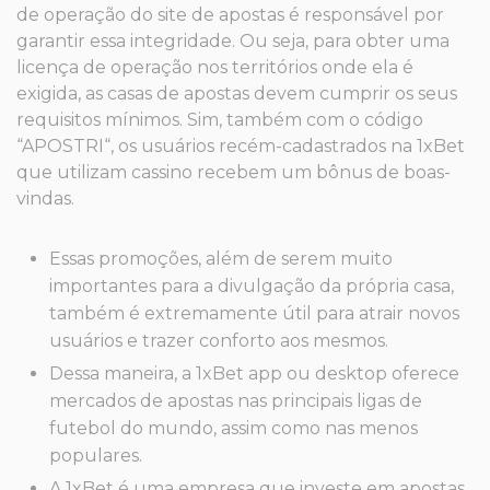
de operação do site de apostas é responsável por
garantir essa integridade. Ou seja, para obter uma
licença de operação nos territórios onde ela é
exigida, as casas de apostas devem cumprir os seus
requisitos mínimos. Sim, também com o código
“APOSTRI“, os usuários recém-cadastrados na 1xBet
que utilizam cassino recebem um bônus de boas-
vindas.
Essas promoções, além de serem muito
importantes para a divulgação da própria casa,
também é extremamente útil para atrair novos
usuários e trazer conforto aos mesmos.
Dessa maneira, a 1xBet app ou desktop oferece
mercados de apostas nas principais ligas de
futebol do mundo, assim como nas menos
populares.
A 1xBet é uma empresa que investe em apostas