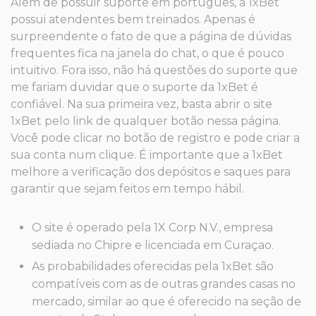
Além de possuir suporte em português, a 1xBet
possui atendentes bem treinados. Apenas é
surpreendente o fato de que a página de dúvidas
frequentes fica na janela do chat, o que é pouco
intuitivo. Fora isso, não há questões do suporte que
me fariam duvidar que o suporte da 1xBet é
confiável. Na sua primeira vez, basta abrir o site
1xBet pelo link de qualquer botão nessa página.
Você pode clicar no botão de registro e pode criar a
sua conta num clique. É importante que a 1xBet
melhore a verificação dos depósitos e saques para
garantir que sejam feitos em tempo hábil.
O site é operado pela 1X Corp N.V., empresa
sediada no Chipre e licenciada em Curaçao.
As probabilidades oferecidas pela 1xBet são
compatíveis com as de outras grandes casas no
mercado, similar ao que é oferecido na seção de