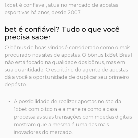
1xbet é confiavel, atua no mercado de apostas
esportivas há anos, desde 2007.
bet é confiável? Tudo o que você
precisa saber
O bônus de boas-vindas é considerado como o mais
procurado nos sites de apostas. O bônus 1xBet Brasil
não está focado na qualidade dos bônus, mas em
sua quantidade. O escritório do agente de apostas
dá a você a oportunidade de duplicar seu primeiro
depósito.
A possibilidade de realizar apostas no site da
1xbet com bitcoin e a maneira como a casa
processa as suas transações com moedas digitais
mostram que a mesma é uma das mais
inovadores do mercado.