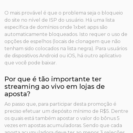
O mais provável é que o problema seja o bloqueio
do site no nível de ISP do usuário. Há uma lista
específica de domínios onde 1xbet apps são
automaticamente bloqueados. Isto requer o uso de
opções de espelhos (locais de clonagem que não
tenham sido colocados na lista negra). Para usuários
de dispositivos Android ou iOS, há outro aplicativo
que você pode baixar.
Por que é tão importante ter
streaming ao vivo em lojas de
aposta?
Ao passo que, para participar desta promoção é
preciso efetuar um depósito mínimo de R$5. Dentre
os quais está também apostar o valor do bônus 5
vezes em apostas acumuladoras. Sendo que cada
aposta acumuladora deve ter ao menos 3 seleções