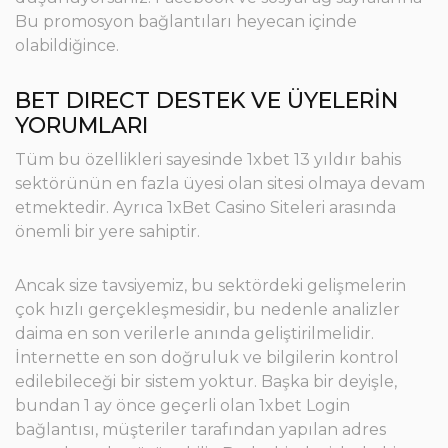
Bu promosyon bağlantıları heyecan içinde
olabildiğince.
BET DIRECT DESTEK VE ÜYELERİN
YORUMLARI
Tüm bu özellikleri sayesinde 1xbet 13 yıldır bahis
sektörünün en fazla üyesi olan sitesi olmaya devam
etmektedir. Ayrıca 1xBet Casino Siteleri arasında
önemli bir yere sahiptir.
Ancak size tavsiyemiz, bu sektördeki gelişmelerin
çok hızlı gerçekleşmesidir, bu nedenle analizler
daima en son verilerle anında geliştirilmelidir.
İnternette en son doğruluk ve bilgilerin kontrol
edilebileceği bir sistem yoktur. Başka bir deyişle,
bundan 1 ay önce geçerli olan 1xbet Login
bağlantısı, müşteriler tarafından yapılan adres