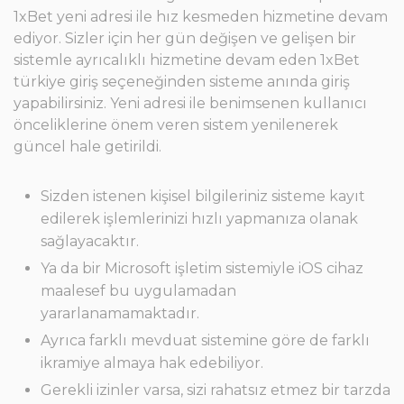
1xBet yeni adresi ile hız kesmeden hizmetine devam
ediyor. Sizler için her gün değişen ve gelişen bir
sistemle ayrıcalıklı hizmetine devam eden 1xBet
türkiye giriş seçeneğinden sisteme anında giriş
yapabilirsiniz. Yeni adresi ile benimsenen kullanıcı
önceliklerine önem veren sistem yenilenerek
güncel hale getirildi.
Sizden istenen kişisel bilgileriniz sisteme kayıt
edilerek işlemlerinizi hızlı yapmanıza olanak
sağlayacaktır.
Ya da bir Microsoft işletim sistemiyle iOS cihaz
maalesef bu uygulamadan
yararlanamamaktadır.
Ayrıca farklı mevduat sistemine göre de farklı
ikramiye almaya hak edebiliyor.
Gerekli izinler varsa, sizi rahatsız etmez bir tarzda