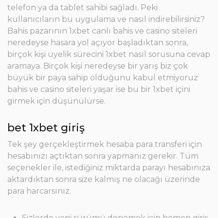
telefon ya da tablet sahibi sağladı. Peki
kullanıcıların bu uygulama ve nasıl indirebilirsiniz?
Bahis pazarının 1xbet canlı bahis ve casino siteleri
neredeyse hasara yol açıyor başladıktan sonra,
birçok kişi üyelik sürecini 1xbet nasıl sorusuna cevap
aramaya. Birçok kişi neredeyse bir yarış biz çok
büyük bir paya sahip olduğunu kabul etmiyoruz
bahis ve casino siteleri yaşar ise bu bir 1xbet içini
girmek için düşünülürse.
bet 1xbet giriş
Tek şey gerçekleştirmek hesaba para transferi için
hesabınızı açtıktan sonra yapmanız gerekir. Tüm
seçenekler ile, istediğiniz miktarda parayı hesabınıza
aktardıktan sonra size kalmış ne olacağı üzerinde
para harcarsınız.
Sizlerde yeni sürümü denemek için hemen giriş