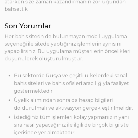
atarken size zaman kazandırmanın zorluğundan
bahsettik.
Son Yorumlar
Her bahis sitesin de bulunmayan mobil uygulama
seçeneği ile sitede yaptığınız işlemlerin aynısını
yapabilirsiniz. Bu uygulama müşterilerin öncelikleri
düşünülerek oluşturulmuştur.
Bu sektörde Rusya ve çeşitli ülkelerdeki sanal
bahis siteleri ve bahis ofisleri aracılığıyla faaliyet
göstermektedir.
Üyelik alımından sonra da hesap bilgileri
doldurulmalı ve aktivasyon gerçekleştirilmelidir.
İstediğiniz tüm işlemleri kolay yapmanızın yanı
sıra nasıl yapacağınız ile ilgili de birçok bilgi site
içerisinde yer almaktadır.