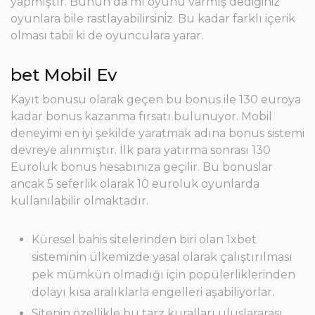
yapmıştır. Bunun da mı oyunu varmış dediğiniz
oyunlara bile rastlayabilirsiniz. Bu kadar farklı içerik
olması tabii ki de oyunculara yarar.
bet Mobil Ev
Kayıt bonusu olarak geçen bu bonus ile 130 euroya
kadar bonus kazanma fırsatı bulunuyor. Mobil
deneyimi en iyi şekilde yaratmak adına bonus sistemi
devreye alınmıştır. İlk para yatırma sonrası 130
Euroluk bonus hesabınıza geçilir. Bu bonuslar
ancak 5 seferlik olarak 10 euroluk oyunlarda
kullanılabilir olmaktadır.
Küresel bahis sitelerinden biri olan 1xbet
sisteminin ülkemizde yasal olarak çalıştırılması
pek mümkün olmadığı için popülerliklerinden
dolayı kısa aralıklarla engelleri aşabiliyorlar.
Sitenin özellikle bu tarz kuralları uluslararası