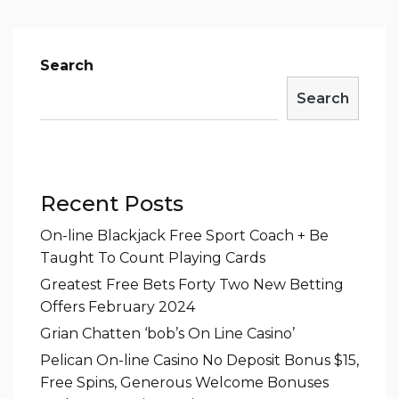
Search
Search
Recent Posts
On-line Blackjack Free Sport Coach + Be
Taught To Count Playing Cards
Greatest Free Bets Forty Two New Betting
Offers February 2024
Grian Chatten ‘bob’s On Line Casino’
Pelican On-line Casino No Deposit Bonus $15,
Free Spins, Generous Welcome Bonuses