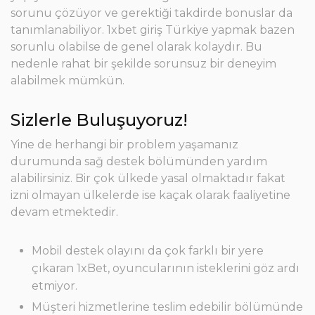
sorunu çözüyor ve gerektiği takdirde bonuslar da
tanımlanabiliyor. 1xbet giriş Türkiye yapmak bazen
sorunlu olabilse de genel olarak kolaydır. Bu
nedenle rahat bir şekilde sorunsuz bir deneyim
alabilmek mümkün.
Sizlerle Buluşuyoruz!
Yine de herhangi bir problem yaşamanız
durumunda sağ destek bölümünden yardım
alabilirsiniz. Bir çok ülkede yasal olmaktadır fakat
izni olmayan ülkelerde ise kaçak olarak faaliyetine
devam etmektedir.
Mobil destek olayını da çok farklı bir yere
çıkaran 1xBet, oyuncularının isteklerini göz ardı
etmiyor.
Müşteri hizmetlerine teslim edebilir bölümünde