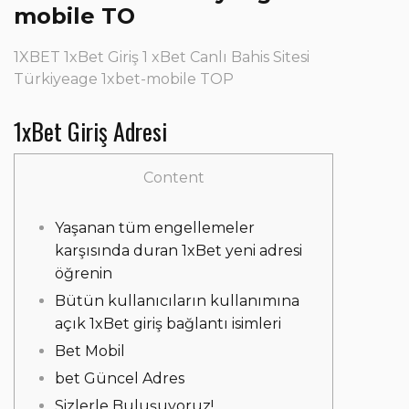
mobile TO
1XBET 1xBet Giriş 1 xBet Canlı Bahis Sitesi
Türkiyeage 1xbet-mobile TOP
1xBet Giriş Adresi
Content
Yaşanan tüm engellemeler
karşısında duran 1xBet yeni adresi
öğrenin
Bütün kullanıcıların kullanımına
açık 1xBet giriş bağlantı isimleri
Bet Mobil
bet Güncel Adres
Sizlerle Buluşuyoruz!