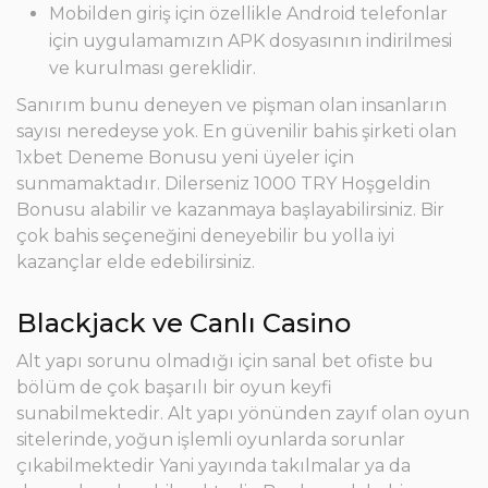
Mobilden giriş için özellikle Android telefonlar
için uygulamamızın APK dosyasının indirilmesi
ve kurulması gereklidir.
Sanırım bunu deneyen ve pişman olan insanların
sayısı neredeyse yok. En güvenilir bahis şirketi olan
1xbet Deneme Bonusu yeni üyeler için
sunmamaktadır. Dilerseniz 1000 TRY Hoşgeldin
Bonusu alabilir ve kazanmaya başlayabilirsiniz. Bir
çok bahis seçeneğini deneyebilir bu yolla iyi
kazançlar elde edebilirsiniz.
Blackjack ve Canlı Casino
Alt yapı sorunu olmadığı için sanal bet ofiste bu
bölüm de çok başarılı bir oyun keyfi
sunabilmektedir. Alt yapı yönünden zayıf olan oyun
sitelerinde, yoğun işlemli oyunlarda sorunlar
çıkabilmektedir Yani yayında takılmalar ya da