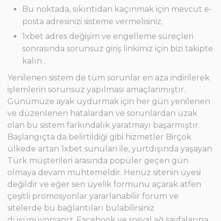
Bu noktada, sıkıntıdan kaçınmak için mevcut e-
posta adresinizi sisteme vermelisiniz.
1xbet adres değişim ve engelleme süreçleri
sonrasında sorunsuz giriş linkimiz için bizi takipte
kalın .
Yenilenen sistem de tüm sorunlar en aza indirilerek
işlemlerin sorunsuz yapılması amaçlanmıştır.
Günümüze ayak uydurmak için her gün yenilenen
ve düzenlenen hatalardan ve sorunlardan uzak
olan bu sistem farkındalık yaratmayı başarmıştır.
Başlangıçta da belirtildiği gibi hizmetler Birçok
ülkede artan 1xbet sunulan ile, yurtdışında yaşayan
Türk müşterileri arasında popüler geçen gün
olmaya devam muhtemeldir. Henüz sitenin üyesi
değildir ve eğer sen üyelik formunu açarak atfen
çeşitli promosyonlar yararlanabilir forum ve
sitelerde bu bağlantıları bulabilirsiniz
düşünüyorsanız. Facebook ve sosyal ağ sayfalarına