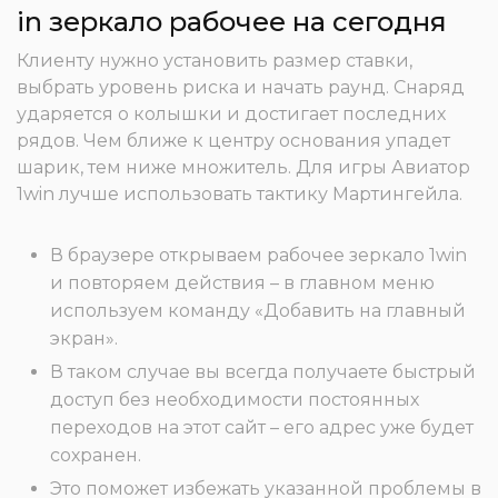
in зеркало рабочее на сегодня
Клиенту нужно установить размер ставки,
выбрать уровень риска и начать раунд. Снаряд
ударяется о колышки и достигает последних
рядов. Чем ближе к центру основания упадет
шарик, тем ниже множитель. Для игры Авиатор
1win лучше использовать тактику Мартингейла.
В браузере открываем рабочее зеркало 1win
и повторяем действия – в главном меню
используем команду «Добавить на главный
экран».
В таком случае вы всегда получаете быстрый
доступ без необходимости постоянных
переходов на этот сайт – его адрес уже будет
сохранен.
Это поможет избежать указанной проблемы в