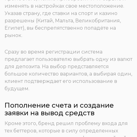
изменять в настройках свое местоположение.
Указав страну, где ставки на спорт и казино
разрешены (Китай, Мальта, Великобритания,
Египет), вы беспрепятственно попадёте на
рынок.
Сразу во время регистрации система
предлагает пользователю выбрать одну из валют
для депозита. На выбор представляется
большое количество вариантов, а выбирая один,
клиент подтверждает его использование в
будущем.
Пополнение счета и создание
заявки на вывод средств
Кроме этого, бренд решил проблему входа для
тех беттеров, которые в силу определенных