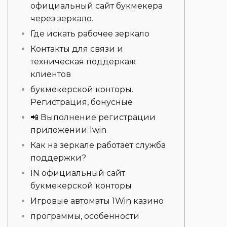
официальный сайт букмекера
через зеркало.
Где искать рабочее зеркало
Контакты для связи и
техническая поддеркаж
клиентов
букмекерской конторы.
Регистрация, бонусные
📲 Выполнение регистрации
приложении 1win
Как на зеркале работает служба
поддержки?
IN официальный сайт
букмекерской конторы
Игровые автоматы 1Win казино
программы, особенности