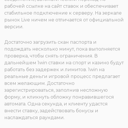
рабочей ссылке на сайт ставок и обеспечивает
стабильное подключение к серверу. На зеркале
рынок Live ничем не отличается от официальной
версии.
Достаточно загрузить скан паспорта и
подождать несколько минут, пока выполняется
проверка, чтобы снять ограничения. В
дальнейшем 1win ставки на спорт и казино будут
работать без задержек и лимитов. 1win на
реальные деньги игровой процесс предлагает
всем желающим. Достаточно
зарегистрироваться, заполнив несложную
форму, и кликнуть обложку понравившегося
автомата. Одна секунда, и клиенту удастся
внести ставку, задействовать бонусы и
наслаждаться раундами.