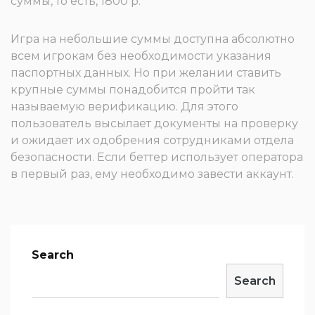
суммы, то есть, 1800 р.
Игра на небольшие суммы доступна абсолютно
всем игрокам без необходимости указания
паспортных данных. Но при желании ставить
крупные суммы понадобится пройти так
называемую верификацию. Для этого
пользователь высылает документы на проверку
и ожидает их одобрения сотрудниками отдела
безопасности. Если беттер использует оператора
в первый раз, ему необходимо завести аккаунт.
Search
Search