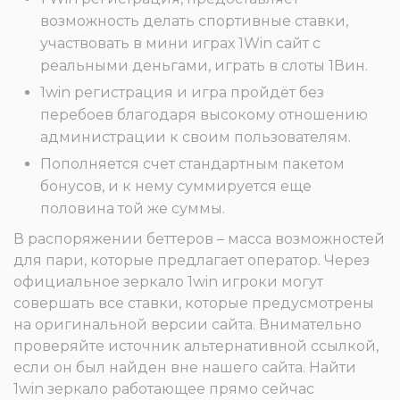
возможность делать спортивные ставки,
участвовать в мини играх 1Win сайт с
реальными деньгами, играть в слоты 1Вин.
1win регистрация и игра пройдёт без
перебоев благодаря высокому отношению
администрации к своим пользователям.
Пополняется счет стандартным пакетом
бонусов, и к нему суммируется еще
половина той же суммы.
В распоряжении беттеров – масса возможностей
для пари, которые предлагает оператор. Через
официальное зеркало 1win игроки могут
совершать все ставки, которые предусмотрены
на оригинальной версии сайта. Внимательно
проверяйте источник альтернативной ссылкой,
если он был найден вне нашего сайта. Найти
1win зеркало работающее прямо сейчас