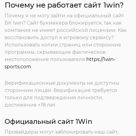
Почему не работает сайт 1win?
Почему я не могу зайти на официальный сайт
БК 1win? Сайт букмекера блокируется, так как
компания не имеет российской лицензии. Как
восстановить доступ к игровому сервису?
Использовать копии страниц или сторонние
программы, скрывающие фактическое
местоположение пользователя
https://1win-
sports.com
.
Верификационные документы не доступны
сторонним лицам. Верификация требуется
только для подтверждения личности,
достижения +18 лет.
Официальный сайт 1Win
Провайдеры могут заблокировать наш сайт,