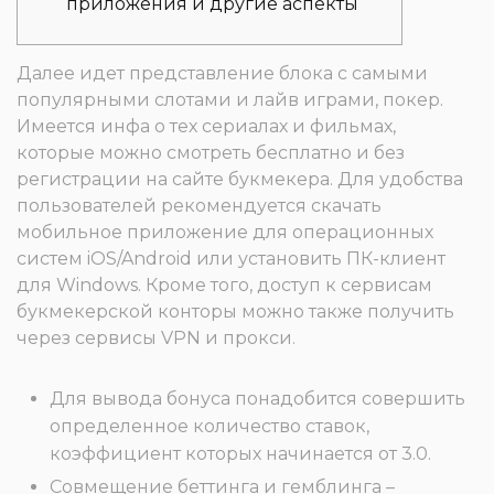
приложения и другие аспекты
Далее идет представление блока с самыми
популярными слотами и лайв играми, покер.
Имеется инфа о тех сериалах и фильмах,
которые можно смотреть бесплатно и без
регистрации на сайте букмекера. Для удобства
пользователей рекомендуется скачать
мобильное приложение для операционных
систем iOS/Android или установить ПК-клиент
для Windows. Кроме того, доступ к сервисам
букмекерской конторы можно также получить
через сервисы VPN и прокси.
Для вывода бонуса понадобится совершить
определенное количество ставок,
коэффициент которых начинается от 3.0.
Совмещение беттинга и гемблинга –