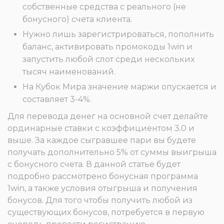
собственные средства с реального (не
бонусного) счета клиента.
Нужно лишь зарегистрироваться, пополнить
баланс, активировать промокоды 1win и
запустить любой слот среди нескольких
тысяч наименований.
На Кубок Мира значение маржи опускается и
составляет 3-4%.
Для перевода денег на основной счет делайте
ординарные ставки с коэффициентом 3.0 и
выше. За каждое сыгравшее пари вы будете
получать дополнительно 5% от суммы выигрыша
с бонусного счета. В данной статье будет
подробно рассмотрено бонусная программа
1win, а также условия отыгрыша и получения
бонусов. Для того чтобы получить любой из
существующих бонусов, потребуется в первую