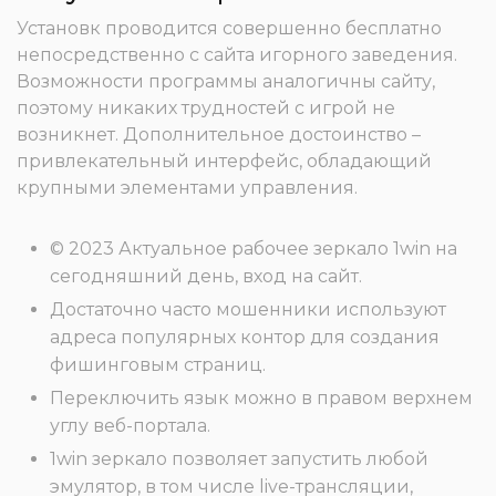
Установк проводится совершенно бесплатно
непосредственно с сайта игорного заведения.
Возможности программы аналогичны сайту,
поэтому никаких трудностей с игрой не
возникнет. Дополнительное достоинство –
привлекательный интерфейс, обладающий
крупными элементами управления.
© 2023 Актуальное рабочее зеркало 1win на
сегодняшний день, вход на сайт.
Достаточно часто мошенники используют
адреса популярных контор для создания
фишинговым страниц.
Переключить язык можно в правом верхнем
углу веб-портала.
1win зеркало позволяет запустить любой
эмулятор, в том числе live-трансляции,