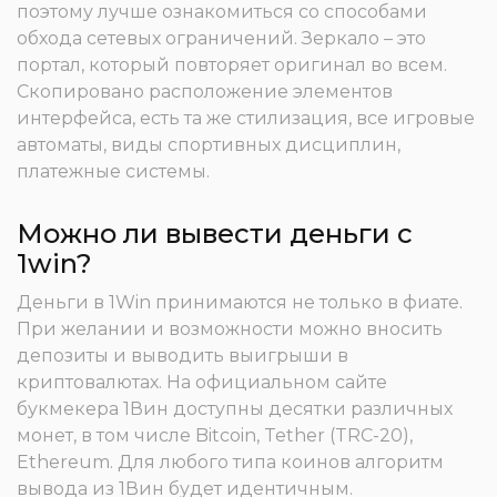
поэтому лучше ознакомиться со способами
обхода сетевых ограничений. Зеркало – это
портал, который повторяет оригинал во всем.
Скопировано расположение элементов
интерфейса, есть та же стилизация, все игровые
автоматы, виды спортивных дисциплин,
платежные системы.
Можно ли вывести деньги с
1win?
Деньги в 1Win принимаются не только в фиате.
При желании и возможности можно вносить
депозиты и выводить выигрыши в
криптовалютах. На официальном сайте
букмекера 1Вин доступны десятки различных
монет, в том числе Bitcoin, Tether (TRC-20),
Ethereum. Для любого типа коинов алгоритм
вывода из 1Вин будет идентичным.