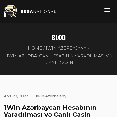
BLOG
HOME
1WIN AZERBAJANY
1WIN AZƏRBAYCAN HESABININ YARADILMASI VƏ
CANLI CASIN
April 29, 2022
|
1win Azerbajany
1Win Azərbaycan Hesabının
Yaradılması və Canlı Casin