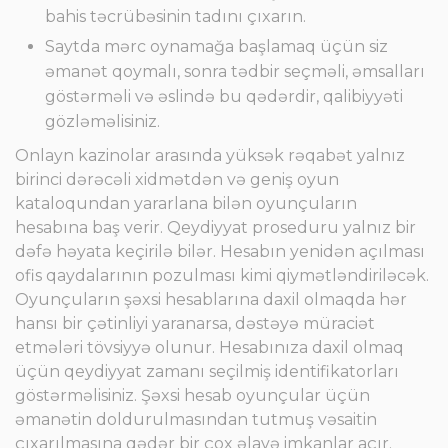
bahis təcrübəsinin tadını çıxarın.
Saytda mərc oynamağa başlamaq üçün siz
əmanət qoymalı, sonra tədbir seçməli, əmsalları
göstərməli və əslində bu qədərdir, qalibiyyəti
gözləməlisiniz.
Onlayn kazinolar arasında yüksək rəqabət yalnız
birinci dərəcəli xidmətdən və geniş oyun
kataloqundan yararlana bilən oyunçuların
hesabına baş verir. Qeydiyyat proseduru yalnız bir
dəfə həyata keçirilə bilər. Hesabın yenidən açılması
ofis qaydalarının pozulması kimi qiymətləndiriləcək.
Oyunçuların şəxsi hesablarına daxil olmaqda hər
hansı bir çətinliyi yaranarsa, dəstəyə müraciət
etmələri tövsiyyə olunur. Hesabınıza daxil olmaq
üçün qeydiyyat zamanı seçilmiş identifikatorları
göstərməlisiniz. Şəxsi hesab oyunçular üçün
əmanətin doldurulmasından tutmuş vəsaitin
çıxarılmasına qədər bir çox əlavə imkanlar açır.