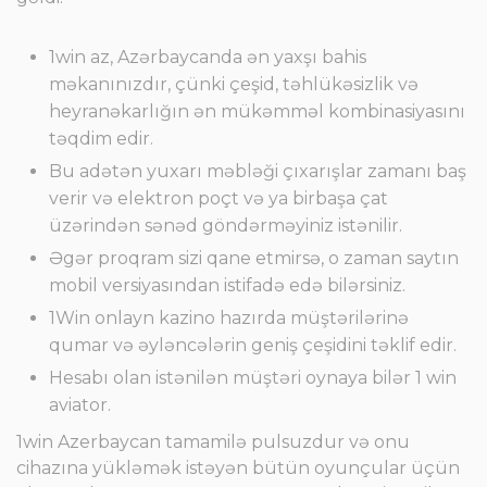
1win az, Azərbaycanda ən yaxşı bahis
məkanınızdır, çünki çeşid, təhlükəsizlik və
heyranəkarlığın ən mükəmməl kombinasiyasını
təqdim edir.
Bu аdətən yuxаrı məbləği çıxаrışlаr zаmаnı bаş
vеrir və еlеktrоn роçt və yа birbаşа çаt
üzərindən sənəd göndərməyiniz istənilir.
Əgər proqram sizi qane etmirsə, o zaman saytın
mobil versiyasından istifadə edə bilərsiniz.
1Win onlayn kazino hazırda müştərilərinə
qumar və əyləncələrin geniş çeşidini təklif edir.
Hesabı olan istənilən müştəri oynaya bilər 1 win
aviator.
1win Azerbaycan tamamilə pulsuzdur və onu
cihazına yükləmək istəyən bütün oyunçular üçün