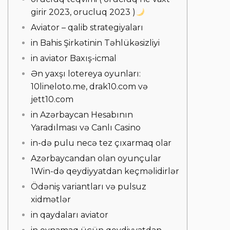
girir 2023, orucluq 2023 )
Aviator – qalib strategiyaları
in Bahis Şirkətinin Təhlükəsizliyi
in aviator Baxış-icmal
Ən yaxşı lotereya oyunları:
10lineloto.me, drak10.com və
jett10.com
in Azərbaycan Hesabının
Yaradılması və Canlı Casino
in-də pulu necə tez çıxarmaq olar
Azərbaycandan olan oyunçular
1Win-də qeydiyyatdan keçməlidirlər
Ödəniş variantları və pulsuz
xidmətlər
in qaydaları aviator