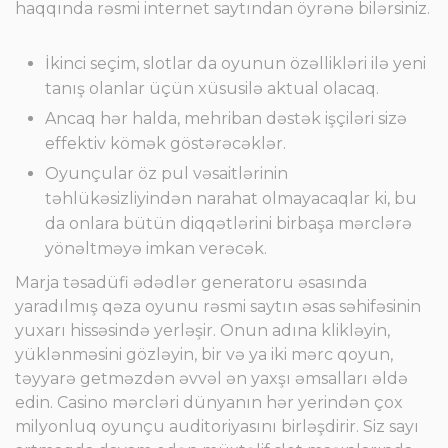
haqqında rəsmi internet saytından öyrənə bilərsiniz.
İkinci seçim, slotlar da oyunun özəllikləri ilə yeni
tanış olanlar üçün xüsusilə aktual olacaq.
Ancaq hər halda, mehriban dəstək işçiləri sizə
effektiv kömək göstərəcəklər.
Oyunçular öz pul vəsaitlərinin
təhlükəsizliyindən narahat olmayacaqlar ki, bu
da onlara bütün diqqətlərini birbaşa mərclərə
yönəltməyə imkan verəcək.
Marja təsadüfi ədədlər generatoru əsasında
yaradılmış qəza oyunu rəsmi saytın əsas səhifəsinin
yuxarı hissəsində yerləşir. Onun adına klikləyin,
yüklənməsini gözləyin, bir və ya iki mərc qoyun,
təyyarə getməzdən əvvəl ən yaxşı əmsalları əldə
edin. Casino mərcləri dünyanın hər yerindən çox
milyonluq oyunçu auditoriyasını birləşdirir. Siz sayı