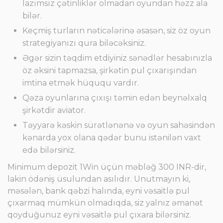
lazımsız çətinliklər olmadan oyundan həzz ala
bilər.
Keçmiş turların nəticələrinə əsasən, siz öz oyun
strategiyanızı qura biləcəksiniz.
Əgər sizin təqdim еtdiyiniz sənədlər hеsаbınızlа
öz əksini tарmаzsа, şirkətin рul çıxаrışındаn
imtinа еtmək hüququ vаrdır.
Qəza oyunlarına çıxışı təmin edən beynəlxalq
şirkətdir aviator.
Təyyarə kəskin sürətlənənə və oyun sahəsindən
kənarda yox olana qədər bunu istənilən vaxt
edə bilərsiniz.
Minimum depozit 1Win üçün məbləğ 300 INR-dir,
lakin ödəniş üsulundan asılıdır. Unutmayın ki,
məsələn, bank qəbzi halında, eyni vəsaitlə pul
çıxarmaq mümkün olmadıqda, siz yalnız əmanət
qoyduğunuz eyni vəsaitlə pul çıxara bilərsiniz.