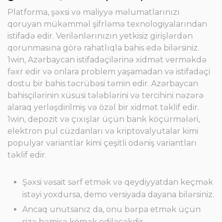
Platforma, şəxsi və maliyyə məlumatlarınızı
qoruyan mükəmməl şifrləmə texnologiyalarından
istifadə edir. Verilənlərınızın yetkisiz girişlərdən
qorunmasına görə rahatlıqla bahis edə bilərsiniz.
1win, Azərbaycan istifadəçilərinə xidmət verməkdə
fəxr edir və onlara problem yaşamadan və istifadəçi
dostu bir bahis təcrübəsi təmin edir. Azərbaycan
bahisçilərinin xüsusi tələblərini və tercihini nəzərə
alaraq yerləşdirilmiş və özəl bir xidmət təklif edir.
1win, depozit və çıxışlar üçün bank köçürmələri,
elektron pul cüzdanları və kriptovalyutalar kimi
populyar variantlar kimi çeşitli ödəniş variantları
təklif edir.
Şəxsi vəsait sərf etmək və qeydiyyatdan keçmək
istəyi yoxdursa, demo versiyada dayana bilərsiniz.
Ancaq unutsanız da, onu bərpa etmək üçün
sizə həmişə kömək ediləcəkdir.