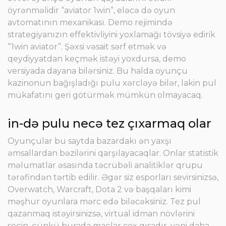
öyrənməlidir “aviator 1win”, eləcə də oyun
avtomatının mexanikası. Demo rejimində
strategiyanızın effektivliyini yoxlamağı tövsiyə edirik
“1win aviator”. Şəxsi vəsait sərf etmək və
qeydiyyatdan keçmək istəyi yoxdursa, demo
versiyada dayana bilərsiniz. Bu halda oyunçu
kazinonun bağışladığı pulu xərcləyə bilər, lakin pul
mükafatını geri götürmək mümkün olmayacaq.
in-də pulu necə tez çıxarmaq olar
Oyunçular bu saytda bazardakı ən yaxşı
əmsallardan bəzilərini qarşılayacaqlar. Onlar statistik
məlumatlar əsasında təcrübəli analitiklər qrupu
tərəfindən tərtib edilir. Əgər siz esporları sevirsinizsə,
Overwatch, Warcraft, Dota 2 və başqaları kimi
məşhur oyunlara mərc edə biləcəksiniz. Tez pul
qazanmaq istəyirsinizsə, virtual idman növlərini
seçin, çünkü burada maçlar cox qısadır, yəni daha