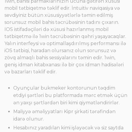
1win, bahisi parmaklarınızın ucuna gətirən xüsusi
mobil tətbiqetmə təklif edir. İntuitiv naviqasiya və
sevdiyiniz bütün xüsusiyyətlərlə təmin edilmiş
sorunsuz mobil bahis təcrübəsinin tadını çıxarın.
IOS istifadəçiləri də xüsusi hazırlanmış mobil
tətbiqetmə ilə 1win təcrübəsinin qəhri yaşayacaqlar.
Yalın interfeysi və optimallaşdırılmış performansı ilə
iOS tətbiqi, haradan olursanız olun sorunsuz və
zövq almaqlı bahis sessiyalarını təmin edir. 1win,
geniş idman kitabxanası ilə bir çox idman hadisələri
və bazarları təklif edir.
Oyunçular bukmeker kontorunun təqdim
etdiyi şərtləri bu platformada mərc etmək üçün
ən yaxşı şərtlərdən biri kimi qiymətləndirirlər.
Maliyyə əməliyyatları Kipr şirkəti tərəfindən
idarə olunur.
Hesabınız yaradılan kimi işləyəcək və siz saytda