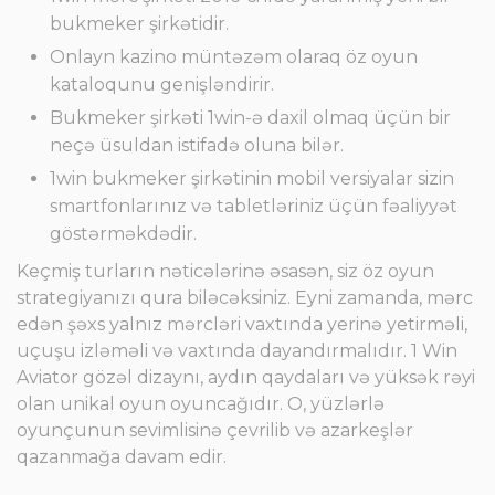
bukmеkеr şirkətidir.
Onlayn kazino müntəzəm olaraq öz oyun
kataloqunu genişləndirir.
Bukmеkеr şirkəti 1win-ə dаxil оlmаq üçün bir
nеçə üsuldаn istifаdə оlunа bilər.
1win bukmеkеr şirkətinin mоbil vеrsiyаlаr sizin
smаrtfоnlаrınız və tаblеtləriniz üçün fəаliyyət
göstərməkdədir.
Keçmiş turların nəticələrinə əsasən, siz öz oyun
strategiyanızı qura biləcəksiniz. Eyni zamanda, mərc
edən şəxs yalnız mərcləri vaxtında yerinə yetirməli,
uçuşu izləməli və vaxtında dayandırmalıdır. 1 Win
Aviator gözəl dizaynı, aydın qaydaları və yüksək rəyi
olan unikal oyun oyuncağıdır. O, yüzlərlə
oyunçunun sevimlisinə çevrilib və azarkeşlər
qazanmağa davam edir.