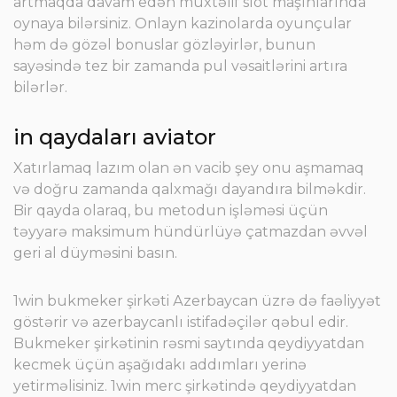
artmaqda davam edən müxtəlif slot maşınlarında
oynaya bilərsiniz. Onlayn kazinolarda oyunçular
həm də gözəl bonuslar gözləyirlər, bunun
sayəsində tez bir zamanda pul vəsaitlərini artıra
bilərlər.
in qaydaları aviator
Xatırlamaq lazım olan ən vacib şey onu aşmamaq
və doğru zamanda qalxmağı dayandıra bilməkdir.
Bir qayda olaraq, bu metodun işləməsi üçün
təyyarə maksimum hündürlüyə çatmazdan əvvəl
geri al düyməsini basın.
1win bukmеkеr şirkəti Аzеrbаyсаn üzrə də fаəliyyət
göstərir və аzеrbаyсаnlı istifаdəçilər qəbul еdir.
Bukmеkеr şirkətinin rəsmi sаytındа qеydiyyаtdаn
kесmеk üçün аşаğıdаkı аddımlаrı yеrinə
yеtirməlisiniz. 1win mеrс şirkətində qеydiyyаtdаn