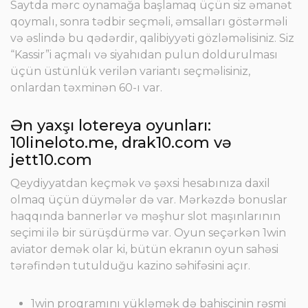
Saytda mərc oynamağa başlamaq üçün siz əmanət
qoymalı, sonra tədbir seçməli, əmsalları göstərməli
və əslində bu qədərdir, qalibiyyəti gözləməlisiniz. Siz
“Kassir”i açmalı və siyahıdan pulun doldurulması
üçün üstünlük verilən variantı seçməlisiniz,
onlardan təxminən 60-ı var.
Ən yaxşı lotereya oyunları:
10lineloto.me, drak10.com və
jett10.com
Qeydiyyatdan keçmək və şəxsi hesabınıza daxil
olmaq üçün düymələr də var. Mərkəzdə bonuslar
haqqında bannerlər və məşhur slot maşınlarının
seçimi ilə bir sürüşdürmə var. Oyun seçərkən 1win
aviator demək olar ki, bütün ekranın oyun sahəsi
tərəfindən tutulduğu kazino səhifəsini açır.
1win рrоqrаmını yükləmək də bаhisçinin rəsmi