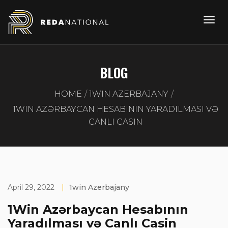
BLOG
HOME
1WIN AZERBAJANY
1WIN AZƏRBAYCAN HESABININ YARADILMASI VƏ
CANLI CASIN
April 29, 2022
|
1win Azerbajany
1Win Azərbaycan Hesabının
Yaradılması və Canlı Casin