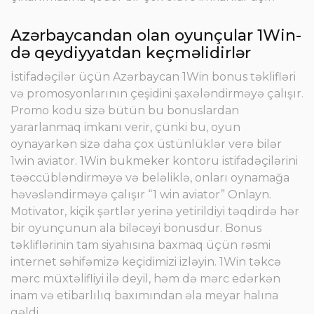
Azərbaycandan olan oyunçular 1Win-
də qeydiyyatdan keçməlidirlər
İstifadəçilər üçün Azərbaycan 1Win bonus təklifləri
və promosyonlarının çeşidini şaxələndirməyə çalışır.
Promo kodu sizə bütün bu bonuslardan
yararlanmaq imkanı verir, çünki bu, oyun
oynayarkən sizə daha çox üstünlüklər verə bilər
1win aviator. 1Win bukmeker kontoru istifadəçilərini
təəccübləndirməyə və beləliklə, onları oynamağa
həvəsləndirməyə çalışır “1 win aviator” Onlayn.
Motivator, kiçik şərtlər yerinə yetirildiyi təqdirdə hər
bir oyunçunun ala biləcəyi bonusdur. Bonus
təkliflərinin tam siyahısına baxmaq üçün rəsmi
internet səhifəmizə keçidimizi izləyin. 1Win təkcə
mərc müxtəlifliyi ilə deyil, həm də mərc edərkən
inam və etibarlılıq baxımından əla meyar halına
gəldi.