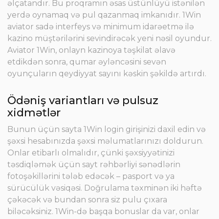
əlçatandır. Bu proqramın əsas üstünlüyü istənilən
yerdə oynamaq və pul qazanmaq imkanıdır. 1Win
aviator sadə interfeys və minimum idarəetmə ilə
kazino müştərilərini sevindirəcək yeni nəsil oyundur.
Aviator 1Win, onlayn kazinoya təşkilat əlavə
etdikdən sonra, qumar əyləncəsini sevən
oyunçuların qeydiyyat sayını kəskin şəkildə artırdı.
Ödəniş variantları və pulsuz
xidmətlər
Bunun üçün sayta 1Win login girişinizi daxil edin və
şəxsi hesabınızda şəxsi məlumatlarınızı doldurun.
Onlar etibarlı olmalıdır, çünki şəxsiyyətinizi
təsdiqləmək üçün sayt rəhbərliyi sənədlərin
fotoşəkillərini tələb edəcək – pasport və ya
sürücülük vəsiqəsi. Doğrulama təxminən iki həftə
çəkəcək və bundan sonra siz pulu çıxara
biləcəksiniz. 1Win-də başqa bonuslar da var, onlar