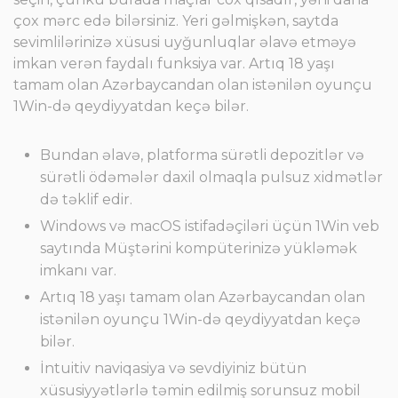
çox mərc edə bilərsiniz. Yeri gəlmişkən, saytda
sevimlilərinizə xüsusi uyğunluqlar əlavə etməyə
imkan verən faydalı funksiya var. Artıq 18 yaşı
tamam olan Azərbaycandan olan istənilən oyunçu
1Win-də qeydiyyatdan keçə bilər.
Bundan əlavə, platforma sürətli depozitlər və
sürətli ödəmələr daxil olmaqla pulsuz xidmətlər
də təklif edir.
Windows və macOS istifadəçiləri üçün 1Win veb
saytında Müştərini kompüterinizə yükləmək
imkanı var.
Artıq 18 yaşı tamam olan Azərbaycandan olan
istənilən oyunçu 1Win-də qeydiyyatdan keçə
bilər.
İntuitiv naviqasiya və sevdiyiniz bütün
xüsusiyyətlərlə təmin edilmiş sorunsuz mobil