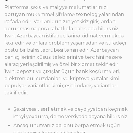
Platforma, şəxsi və maliyyə məlumatlarınızı
qoruyan mükəmməl şifrləmə texnologiyalarından
istifadə edir. Verilənlərınızın yetkisiz girişlərdən
qorunmasına görə rahatlıqla bahis edə bilərsiniz.
1win, Azərbaycan istifadəçilərinə xidmət verməkdə
fəxr edir və onlara problem yaşamadan və istifadəçi
dostu bir bahis təcrübəsi təmin edir. Azərbaycan
bahisçilərinin xüsusi tələblərini və tercihini nəzərə
alaraq yerləşdirilmiş və özəl bir xidmət təklif edir.
1win, depozit və çıxışlar üçün bank köçürmələri,
elektron pul cüzdanları və kriptovalyutalar kimi
populyar variantlar kimi çeşitli ödəniş variantları
təklif edir.
Şəxsi vəsait sərf etmək və qeydiyyatdan keçmək
istəyi yoxdursa, demo versiyada dayana bilərsiniz.
Ancaq unutsanız da, onu bərpa etmək üçün
sizə həmişə kömək ediləcəkdir.