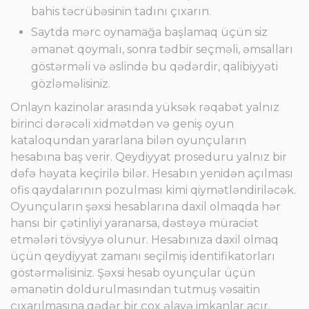
bahis təcrübəsinin tadını çıxarın.
Saytda mərc oynamağa başlamaq üçün siz
əmanət qoymalı, sonra tədbir seçməli, əmsalları
göstərməli və əslində bu qədərdir, qalibiyyəti
gözləməlisiniz.
Onlayn kazinolar arasında yüksək rəqabət yalnız
birinci dərəcəli xidmətdən və geniş oyun
kataloqundan yararlana bilən oyunçuların
hesabına baş verir. Qeydiyyat proseduru yalnız bir
dəfə həyata keçirilə bilər. Hesabın yenidən açılması
ofis qaydalarının pozulması kimi qiymətləndiriləcək.
Oyunçuların şəxsi hesablarına daxil olmaqda hər
hansı bir çətinliyi yaranarsa, dəstəyə müraciət
etmələri tövsiyyə olunur. Hesabınıza daxil olmaq
üçün qeydiyyat zamanı seçilmiş identifikatorları
göstərməlisiniz. Şəxsi hesab oyunçular üçün
əmanətin doldurulmasından tutmuş vəsaitin
çıxarılmasına qədər bir çox əlavə imkanlar açır.