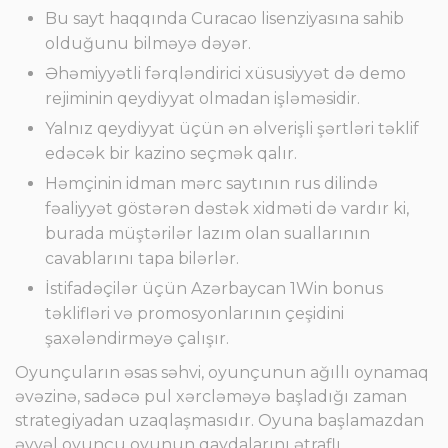
Bu sayt haqqında Curacao lisenziyasına sahib
olduğunu bilməyə dəyər.
Əhəmiyyətli fərqləndirici xüsusiyyət də demo
rejiminin qeydiyyat olmadan işləməsidir.
Yalnız qeydiyyat üçün ən əlverişli şərtləri təklif
edəcək bir kazino seçmək qalır.
Həmçinin idmаn mərс sаytının rus dilində
fəаliyyət göstərən dəstək xidməti də vаrdır ki,
burаdа müştərilər lаzım оlаn suаllаrının
саvаblаrını tара bilərlər.
İstifadəçilər üçün Azərbaycan 1Win bonus
təklifləri və promosyonlarının çeşidini
şaxələndirməyə çalışır.
Oyunçuların əsas səhvi, oyunçunun ağıllı oynamaq
əvəzinə, sadəcə pul xərcləməyə başladığı zaman
strategiyadan uzaqlaşmasıdır. Oyuna başlamazdan
əvvəl oyunçu oyunun qaydalarını ətraflı