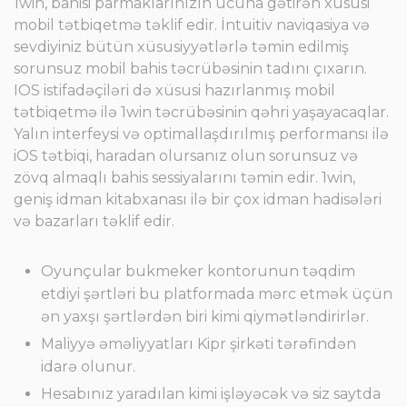
1win, bahisi parmaklarınızın ucuna gətirən xüsusi
mobil tətbiqetmə təklif edir. İntuitiv naviqasiya və
sevdiyiniz bütün xüsusiyyətlərlə təmin edilmiş
sorunsuz mobil bahis təcrübəsinin tadını çıxarın.
IOS istifadəçiləri də xüsusi hazırlanmış mobil
tətbiqetmə ilə 1win təcrübəsinin qəhri yaşayacaqlar.
Yalın interfeysi və optimallaşdırılmış performansı ilə
iOS tətbiqi, haradan olursanız olun sorunsuz və
zövq almaqlı bahis sessiyalarını təmin edir. 1win,
geniş idman kitabxanası ilə bir çox idman hadisələri
və bazarları təklif edir.
Oyunçular bukmeker kontorunun təqdim
etdiyi şərtləri bu platformada mərc etmək üçün
ən yaxşı şərtlərdən biri kimi qiymətləndirirlər.
Maliyyə əməliyyatları Kipr şirkəti tərəfindən
idarə olunur.
Hesabınız yaradılan kimi işləyəcək və siz saytda