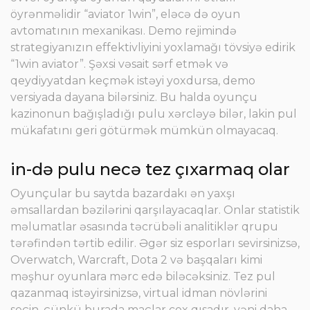
öyrənməlidir “aviator 1win”, eləcə də oyun
avtomatının mexanikası. Demo rejimində
strategiyanızın effektivliyini yoxlamağı tövsiyə edirik
“1win aviator”. Şəxsi vəsait sərf etmək və
qeydiyyatdan keçmək istəyi yoxdursa, demo
versiyada dayana bilərsiniz. Bu halda oyunçu
kazinonun bağışladığı pulu xərcləyə bilər, lakin pul
mükafatını geri götürmək mümkün olmayacaq.
in-də pulu necə tez çıxarmaq olar
Oyunçular bu saytda bazardakı ən yaxşı
əmsallardan bəzilərini qarşılayacaqlar. Onlar statistik
məlumatlar əsasında təcrübəli analitiklər qrupu
tərəfindən tərtib edilir. Əgər siz esporları sevirsinizsə,
Overwatch, Warcraft, Dota 2 və başqaları kimi
məşhur oyunlara mərc edə biləcəksiniz. Tez pul
qazanmaq istəyirsinizsə, virtual idman növlərini
seçin, çünkü burada maçlar cox qısadır, yəni daha