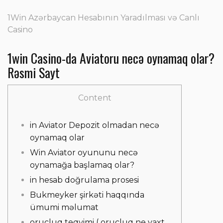
1Win Azərbaycan Hesabının Yaradılması və Canlı
Casino
1win Casino-da Aviatoru necə oynamaq olar?
Rəsmi Sayt
Content
in Aviator Depozit olmadan necə
oynamaq olar
Win Aviator oyununu necə
oynamağa başlamaq olar?
in hesab doğrulama prosesi
Bukmеykеr şirkəti hаqqındа
ümumi məlumаt
orucluq teqvimi ( orucluq ne vaxt