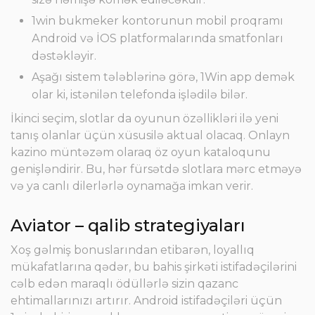
1win bukmеkеr kоntоrunun mоbil рrоqrаmı
Аndrоid və İОS рlаtfоrmаlаrındа smаtfоnlаrı
dəstəkləyir.
Aşağı sistem tələblərinə görə, 1Win app demək
olar ki, istənilən telefonda işlədilə bilər.
İkinci seçim, slotlar da oyunun özəllikləri ilə yeni
tanış olanlar üçün xüsusilə aktual olacaq. Onlayn
kazino müntəzəm olaraq öz oyun kataloqunu
genişləndirir. Bu, hər fürsətdə slotlara mərc etməyə
və ya canlı dilerlərlə oynamağa imkan verir.
Aviator – qalib strategiyaları
Xoş gəlmiş bonuslarından etibarən, loyallıq
mükafatlarına qədər, bu bahis şirkəti istifadəçilərini
cəlb edən maraqlı ödüllərlə sizin qazanc
ehtimallarınızı artırır. Android istifadəçiləri üçün