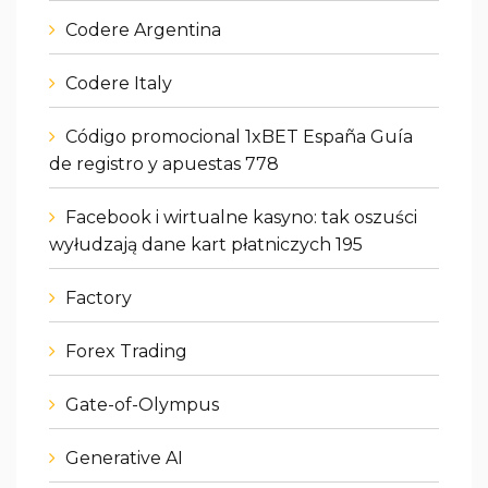
Codere Argentina
Codere Italy
Código promocional 1xBET España Guía
de registro y apuestas 778
Facebook i wirtualne kasyno: tak oszuści
wyłudzają dane kart płatniczych 195
Factory
Forex Trading
Gate-of-Olympus
Generative AI