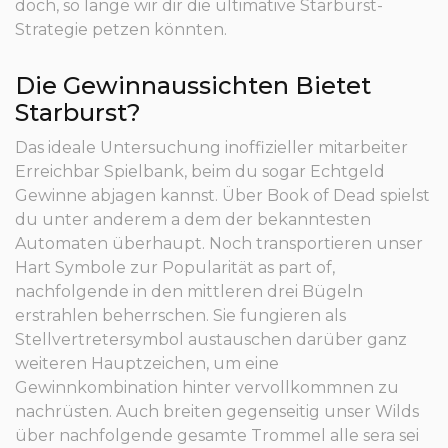
doch, so lange wir dir die ultimative Starburst-
Strategie petzen könnten.
Die Gewinnaussichten Bietet
Starburst?
Das ideale Untersuchung inoffizieller mitarbeiter
Erreichbar Spielbank, beim du sogar Echtgeld
Gewinne abjagen kannst. Über Book of Dead spielst
du unter anderem a dem der bekanntesten
Automaten überhaupt. Noch transportieren unser
Hart Symbole zur Popularität as part of,
nachfolgende in den mittleren drei Bügeln
erstrahlen beherrschen. Sie fungieren als
Stellvertretersymbol austauschen darüber ganz
weiteren Hauptzeichen, um eine
Gewinnkombination hinter vervollkommnen zu
nachrüsten. Auch breiten gegenseitig unser Wilds
über nachfolgende gesamte Trommel alle sera sei