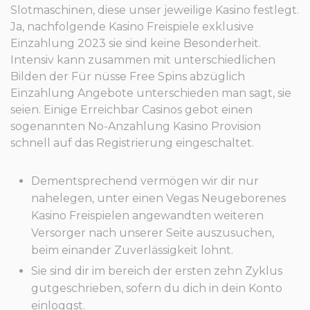
Slotmaschinen, diese unser jeweilige Kasino festlegt.
Ja, nachfolgende Kasino Freispiele exklusive
Einzahlung 2023 sie sind keine Besonderheit.
Intensiv kann zusammen mit unterschiedlichen
Bilden der Für nüsse Free Spins abzüglich
Einzahlung Angebote unterschieden man sagt, sie
seien.
Einige Erreichbar Casinos gebot einen
sogenannten No-Anzahlung Kasino Provision
schnell auf das Registrierung eingeschaltet.
Dementsprechend vermögen wir dir nur
nahelegen, unter einen Vegas Neugeborenes
Kasino Freispielen angewandten weiteren
Versorger nach unserer Seite auszusuchen,
beim einander Zuverlässigkeit lohnt.
Sie sind dir im bereich der ersten zehn Zyklus
gutgeschrieben, sofern du dich in dein Konto
einloggst.