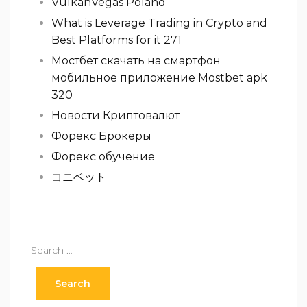
VulkanVegas Poland
What is Leverage Trading in Crypto and
Best Platforms for it 271
Мостбет скачать на смартфон
мобильное приложение Mostbet apk
320
Новости Криптовалют
Форекс Брокеры
Форекс обучение
コニベット