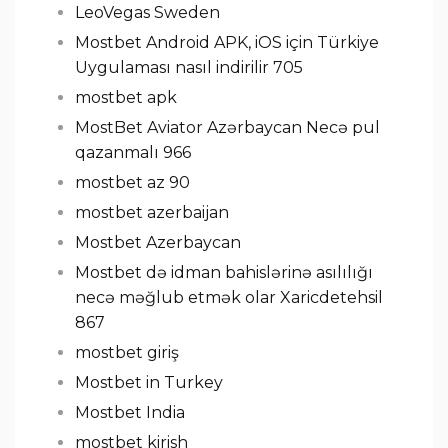
LeoVegas Sweden
Mostbet Android APK, iOS için Türkiye
Uygulaması nasıl indirilir 705
mostbet apk
MostBet Aviator Azərbaycan Necə pul
qazanmalı 966
mostbet az 90
mostbet azerbaijan
Mostbet Azerbaycan
Mostbet də idman bahislərinə asılılığı
necə məğlub etmək olar Xaricdetehsil
867
mostbet giriş
Mostbet in Turkey
Mostbet India
mostbet kirish