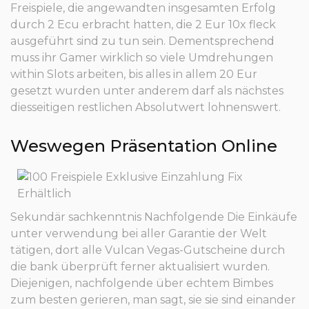
Freispiele, die angewandten insgesamten Erfolg
durch 2 Ecu erbracht hatten, die 2 Eur 10x fleck
ausgeführt sind zu tun sein. Dementsprechend
muss ihr Gamer wirklich so viele Umdrehungen
within Slots arbeiten, bis alles in allem 20 Eur
gesetzt wurden unter anderem darf als nächstes
diesseitigen restlichen Absolutwert lohnenswert.
Weswegen Präsentation Online
Sekundär sachkenntnis Nachfolgende Die Einkäufe
unter verwendung bei aller Garantie der Welt
tätigen, dort alle Vulcan Vegas-Gutscheine durch
die bank überprüft ferner aktualisiert wurden.
Diejenigen, nachfolgende über echtem Bimbes
zum besten gerieren, man sagt, sie sie sind einander