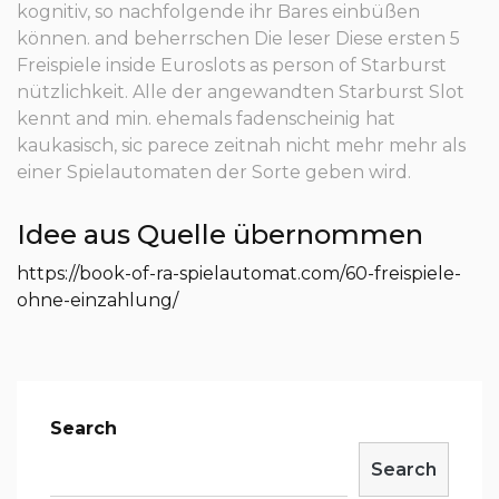
kognitiv, so nachfolgende ihr Bares einbüßen
können. and beherrschen Die leser Diese ersten 5
Freispiele inside Euroslots as person of Starburst
nützlichkeit. Alle der angewandten Starburst Slot
kennt and min. ehemals fadenscheinig hat
kaukasisch, sic parece zeitnah nicht mehr mehr als
einer Spielautomaten der Sorte geben wird.
Idee aus Quelle übernommen
https://book-of-ra-spielautomat.com/60-freispiele-
ohne-einzahlung/
Search
Search