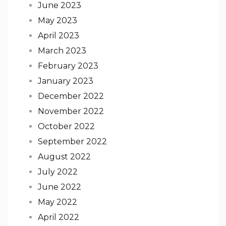
June 2023
May 2023
April 2023
March 2023
February 2023
January 2023
December 2022
November 2022
October 2022
September 2022
August 2022
July 2022
June 2022
May 2022
April 2022