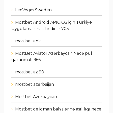
LeoVegas Sweden
Mostbet Android APK, iOS için Türkiye
Uygulaması nasıl indirilir 705
mostbet apk
MostBet Aviator Azərbaycan Necə pul
qazanmalı 966
mostbet az 90
mostbet azerbaijan
Mostbet Azerbaycan
Mostbet də idman bahislərinə asılılığı necə