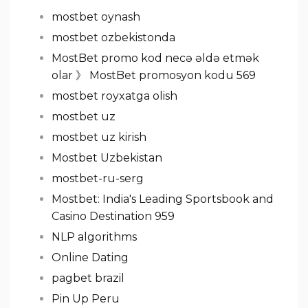
mostbet oynash
mostbet ozbekistonda
MostBet promo kod necə əldə etmək
olar 》 MostBet promosyon kodu 569
mostbet royxatga olish
mostbet uz
mostbet uz kirish
Mostbet Uzbekistan
mostbet-ru-serg
Mostbet: India's Leading Sportsbook and
Casino Destination 959
NLP algorithms
Online Dating
pagbet brazil
Pin Up Peru