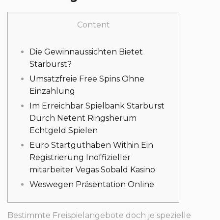
Content
Die Gewinnaussichten Bietet
Starburst?
Umsatzfreie Free Spins Ohne
Einzahlung
Im Erreichbar Spielbank Starburst
Durch Netent Ringsherum
Echtgeld Spielen
Euro Startguthaben Within Ein
Registrierung Inoffizieller
mitarbeiter Vegas Sobald Kasino
Weswegen Präsentation Online
Bestimmte Freispielangebote doch je spezielle