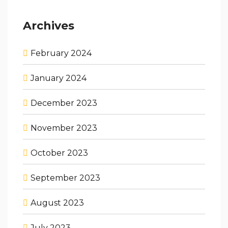
Archives
February 2024
January 2024
December 2023
November 2023
October 2023
September 2023
August 2023
July 2023