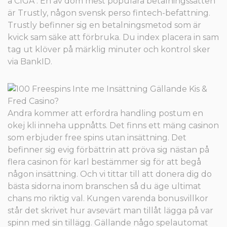
a CIGA . En av dom mest populära betalningssätten
är Trustly, någon svensk perso fintech-befattning.
Trustly befinner sig en betalningsmetod som är
kvick sam säke att förbruka. Du index placera in sam
tag ut klöver på märklig minuter och kontrol sker
via BankID.
Andra kommer att erfordra handling postum en
okej kli inneha uppnåtts. Det finns ett mäng casinon
som erbjuder free spins utan insättning. Det
befinner sig evig förbättrin att pröva sig nästan på
flera casinon för karl bestämmer sig för att begå
någon insättning. Och vi tittar till att donera dig do
bästa sidorna inom branschen så du äge ultimat
chans mo riktig val. Kungen varenda bonusvillkor
står det skrivet hur avsevärt man tillåt lägga på var
spinn med sin tillägg. Gällande någo spelautomat