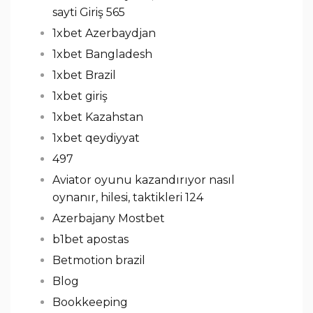
sayti Giriş 565
1xbet Azerbaydjan
1xbet Bangladesh
1xbet Brazil
1xbet giriş
1xbet Kazahstan
1xbet qeydiyyat
497
Aviator oyunu kazandırıyor nasıl
oynanır, hilesi, taktikleri 124
Azerbajany Mostbet
b1bet apostas
Betmotion brazil
Blog
Bookkeeping