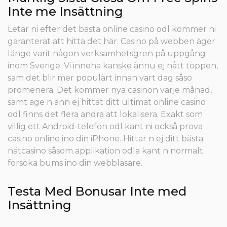
Inte me Insättning
Letar ni efter det bästa online casino odl kommer ni
garanterat att hitta det här. Casino på webben äger
länge varit någon verksamhetsgren på uppgång
inom Sverige. Vi inneha kanske ännu ej nått toppen,
sam det blir mer populärt innan vart dag såso
promenera. Det kommer nya casinon varje månad,
samt äge n änn ej hittat ditt ultimat online casino
odl finns det flera andra att lokalisera. Exakt som
villig ett Android-telefon odl kant ni också prova
casino online ino din iPhone. Hittar n ej ditt bästa
nätcasino såsom applikation odla kant n normalt
försöka bums ino din webbläsare.
Testa Med Bonusar Inte med
Insättning