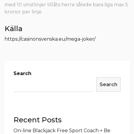
med 10 vinstlinjer tillåts herre sålede bara liga max 5
kronor per linje.
Källa
https://casinonsvenska.eu/mega-joker/
Search
Search
Recent Posts
On-line Blackjack Free Sport Coach + Be