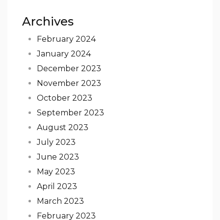
Archives
February 2024
January 2024
December 2023
November 2023
October 2023
September 2023
August 2023
July 2023
June 2023
May 2023
April 2023
March 2023
February 2023