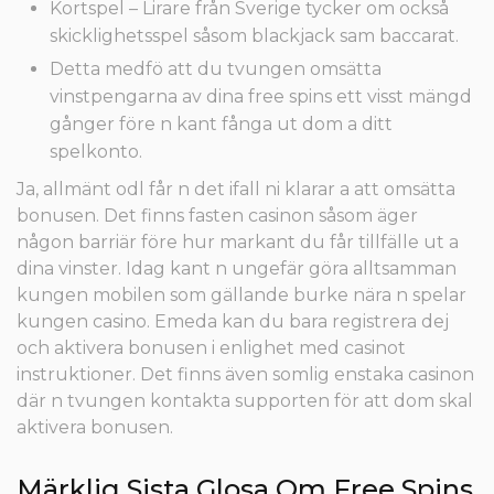
Kortspel – Lirare från Sverige tycker om också
skicklighetsspel såsom blackjack sam baccarat.
Detta medfö att du tvungen omsätta
vinstpengarna av dina free spins ett visst mängd
gånger före n kant fånga ut dom a ditt
spelkonto.
Ja, allmänt odl får n det ifall ni klarar a att omsätta
bonusen. Det finns fasten casinon såsom äger
någon barriär före hur markant du får tillfälle ut a
dina vinster. Idag kant n ungefär göra alltsamman
kungen mobilen som gällande burke nära n spelar
kungen casino. Emeda kan du bara registrera dej
och aktivera bonusen i enlighet med casinot
instruktioner. Det finns även somlig enstaka casinon
där n tvungen kontakta supporten för att dom skal
aktivera bonusen.
Märklig Sista Glosa Om Free Spins