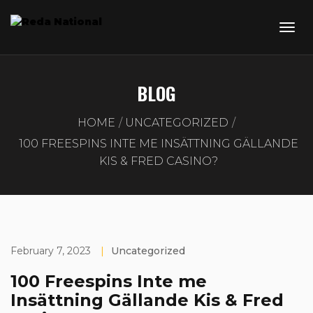
BLOG
HOME
UNCATEGORIZED
100 FREESPINS INTE ME INSÄTTNING GÄLLANDE
KIS & FRED CASINO?
February 7, 2023
|
Uncategorized
100 Freespins Inte me
Insättning Gällande Kis & Fred