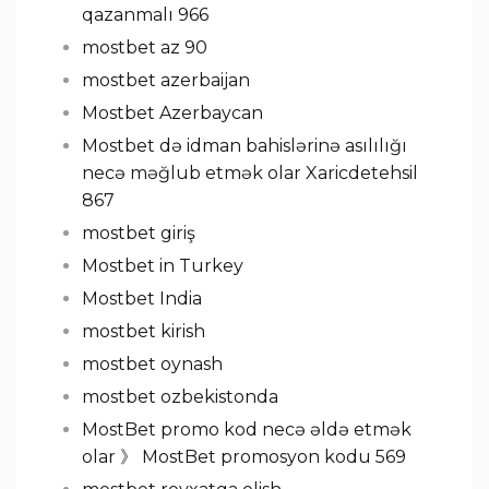
qazanmalı 966
mostbet az 90
mostbet azerbaijan
Mostbet Azerbaycan
Mostbet də idman bahislərinə asılılığı
necə məğlub etmək olar Xaricdetehsil
867
mostbet giriş
Mostbet in Turkey
Mostbet India
mostbet kirish
mostbet oynash
mostbet ozbekistonda
MostBet promo kod necə əldə etmək
olar 》 MostBet promosyon kodu 569