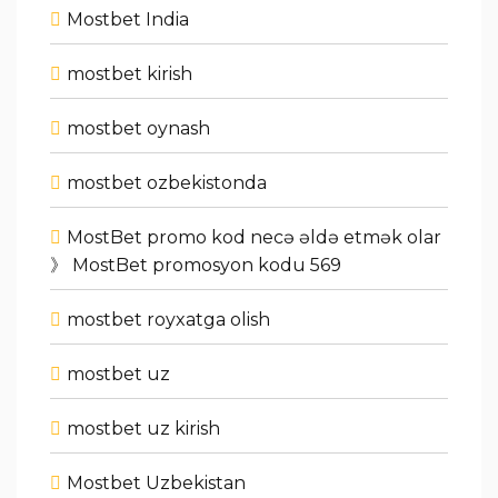
Mostbet India
mostbet kirish
mostbet oynash
mostbet ozbekistonda
MostBet promo kod necə əldə etmək olar
》 MostBet promosyon kodu 569
mostbet royxatga olish
mostbet uz
mostbet uz kirish
Mostbet Uzbekistan