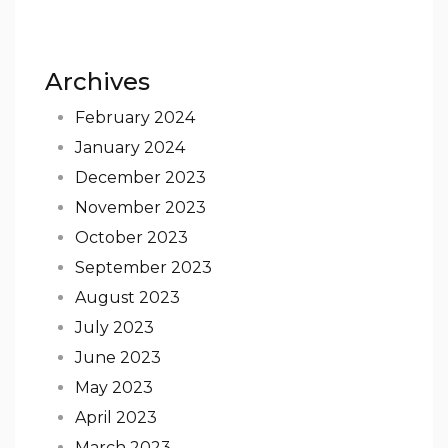
Archives
February 2024
January 2024
December 2023
November 2023
October 2023
September 2023
August 2023
July 2023
June 2023
May 2023
April 2023
March 2023