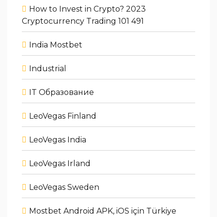
How to Invest in Crypto? 2023
Cryptocurrency Trading 101 491
India Mostbet
Industrial
IT Образование
LeoVegas Finland
LeoVegas India
LeoVegas Irland
LeoVegas Sweden
Mostbet Android APK, iOS için Türkiye