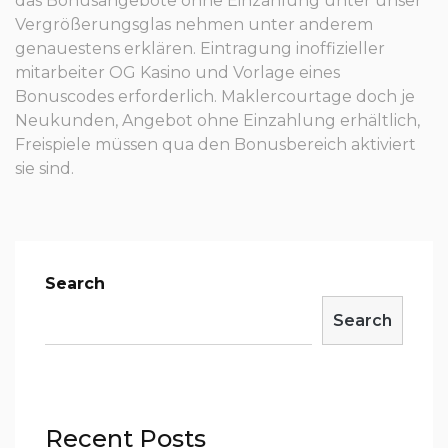
das Bonusangebote ohne Einzahlung unter unser
Vergrößerungsglas nehmen unter anderem
genauestens erklären. Eintragung inoffizieller
mitarbeiter OG Kasino und Vorlage eines
Bonuscodes erforderlich. Maklercourtage doch je
Neukunden, Angebot ohne Einzahlung erhältlich,
Freispiele müssen qua den Bonusbereich aktiviert
sie sind.
Search
Search
Recent Posts