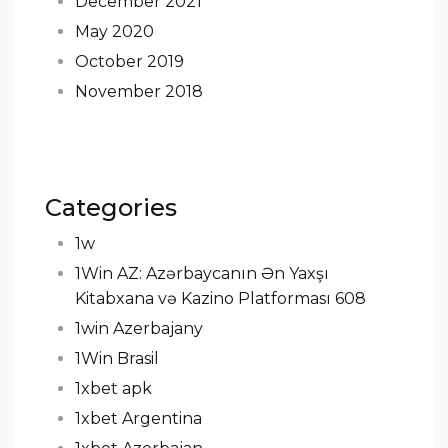
December 2021
May 2020
October 2019
November 2018
Categories
1w
1Win AZ: Azərbaycanın Ən Yaxşı
Kitabxana və Kazino Platforması 608
1win Azerbajany
1Win Brasil
1xbet apk
1xbet Argentina