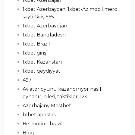
1xbet Azerbajan
1xbet Azerbaycan, 1xbet-Az mobil merc
sayti Giriş 565
1xbet Azerbaydjan
1xbet Bangladesh
1xbet Brazil
1xbet giriş
1xbet Kazahstan
1xbet qeydiyyat
497
Aviator oyunu kazandırıyor nasıl
oynanır, hilesi, taktikleri 124
Azerbajany Mostbet
b1bet apostas
Betmotion brazil
Blog