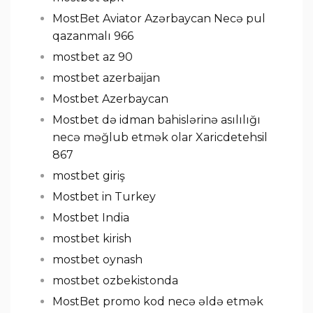
MostBet Aviator Azərbaycan Necə pul
qazanmalı 966
mostbet az 90
mostbet azerbaijan
Mostbet Azerbaycan
Mostbet də idman bahislərinə asılılığı
necə məğlub etmək olar Xaricdetehsil
867
mostbet giriş
Mostbet in Turkey
Mostbet India
mostbet kirish
mostbet oynash
mostbet ozbekistonda
MostBet promo kod necə əldə etmək