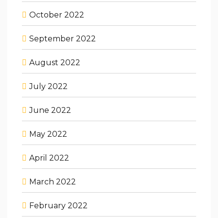
October 2022
September 2022
August 2022
July 2022
June 2022
May 2022
April 2022
March 2022
February 2022