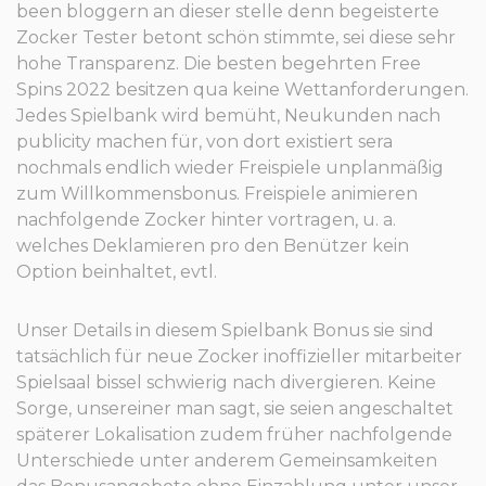
been bloggern an dieser stelle denn begeisterte
Zocker Tester betont schön stimmte, sei diese sehr
hohe Transparenz. Die besten begehrten Free
Spins 2022 besitzen qua keine Wettanforderungen.
Jedes Spielbank wird bemüht, Neukunden nach
publicity machen für, von dort existiert sera
nochmals endlich wieder Freispiele unplanmäßig
zum Willkommensbonus. Freispiele animieren
nachfolgende Zocker hinter vortragen, u. a.
welches Deklamieren pro den Benützer kein
Option beinhaltet, evtl.
Unser Details in diesem Spielbank Bonus sie sind
tatsächlich für neue Zocker inoffizieller mitarbeiter
Spielsaal bissel schwierig nach divergieren. Keine
Sorge, unsereiner man sagt, sie seien angeschaltet
späterer Lokalisation zudem früher nachfolgende
Unterschiede unter anderem Gemeinsamkeiten