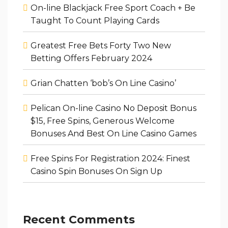
On-line Blackjack Free Sport Coach + Be
Taught To Count Playing Cards
Greatest Free Bets Forty Two New
Betting Offers February 2024
Grian Chatten ‘bob’s On Line Casino’
Pelican On-line Casino No Deposit Bonus
$15, Free Spins, Generous Welcome
Bonuses And Best On Line Casino Games
Free Spins For Registration 2024: Finest
Casino Spin Bonuses On Sign Up
Recent Comments