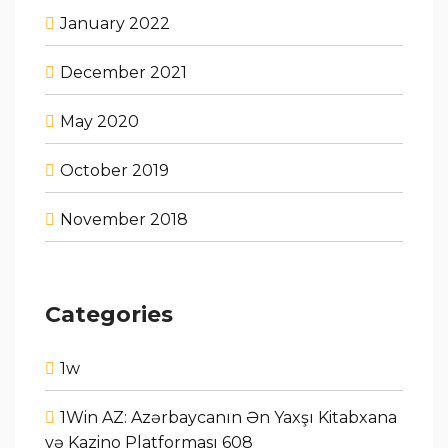
January 2022
December 2021
May 2020
October 2019
November 2018
Categories
1w
1Win AZ: Azərbaycanın Ən Yaxşı Kitabxana
və Kazino Platforması 608