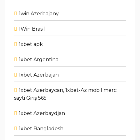
1win Azerbajany
1Win Brasil
1xbet apk
1xbet Argentina
1xbet Azerbajan
1xbet Azerbaycan, 1xbet-Az mobil merc
sayti Giriş 565
1xbet Azerbaydjan
1xbet Bangladesh