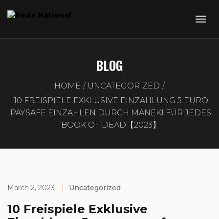
BLOG
HOME
UNCATEGORIZED
10 FREISPIELE EXKLUSIVE EINZAHLUNG 5 EURO
PAYSAFE EINZAHLEN DURCH MANEKI FÜR JEDES
BOOK OF DEAD【2023】
March 2, 2023
|
Uncategorized
10 Freispiele Exklusive