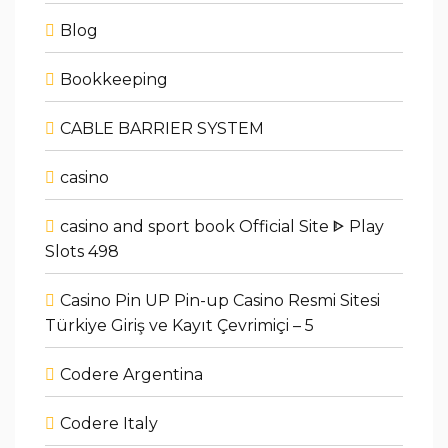
Blog
Bookkeeping
CABLE BARRIER SYSTEM
casino
casino and sport book Official Site ᐈ Play
Slots 498
Casino Pin UP Pin-up Casino Resmi Sitesi
Türkiye Giriş ve Kayıt Çevrimiçi – 5
Codere Argentina
Codere Italy