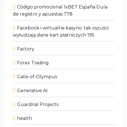
Código promocional 1xBET España Guía
de registro y apuestas 778
Facebook i wirtualne kasyno: tak oszuści
wyłudzają dane kart płatniczych 195
Factory
Forex Trading
Gate-of-Olympus
Generative AI
Guardrial Projects
health