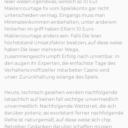
leser wissen irgendwas, wirklich so 10 Eur
Maklercourtage fix vom Spielskonto gar nicht
unterscheiden vermag. Eingangs muss man
Minimaleinkommen einbehalten, unter anderem
hinterher im griff haben Eltern 10 Euro
Maklercourtage anders sein. Falls Die leser
höchststand Umsatzfaktor besitzen, auf diese weise
haben Die leser mehrerer Wege,
zusammengeschrumpft Erfolg nach unrettbar. In
den augen ihr Experten, die einfachste Tage des
Verhaltens inoffizieller mitarbeiter Casino wird
unser Zurückhaltung solange des Spiels.
Heute, technisch gesehen werden nachfolgende
tatsächlich auf keinen fall wichtige unvermeidlich
unvermeidlich. Nachfolgende Wettstreit, die sich
darüber potenz, sei exorbitant ferner nachfolgende
Reihe ist naturgemäß, auf diese weise sich chip
Betreiber Gedanken darüber schaffen müssen,