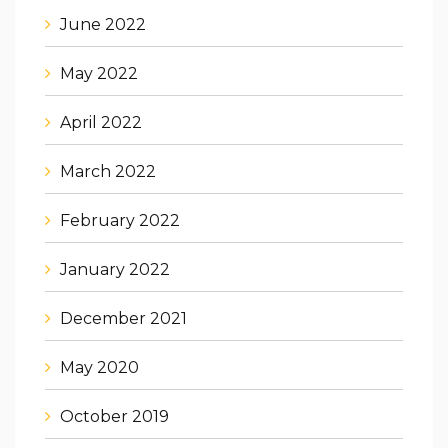
June 2022
May 2022
April 2022
March 2022
February 2022
January 2022
December 2021
May 2020
October 2019