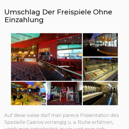
Umschlag Der Freispiele Ohne
Einzahlung
Auf diese weise darf man parece Präsentation des
Spezielle Casinos vorrangig u. a. Ruhe erfahren,