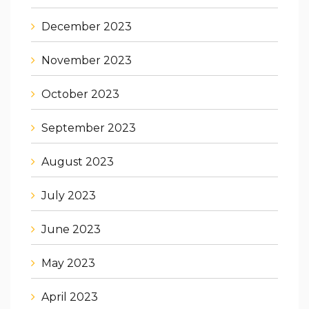
December 2023
November 2023
October 2023
September 2023
August 2023
July 2023
June 2023
May 2023
April 2023