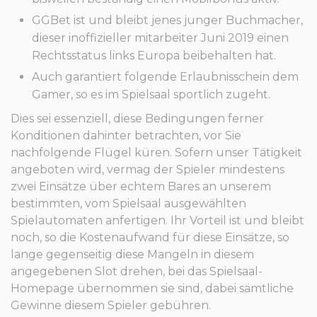
GGBet ist und bleibt jenes junger Buchmacher,
dieser inoffizieller mitarbeiter Juni 2019 einen
Rechtsstatus links Europa beibehalten hat.
Auch garantiert folgende Erlaubnisschein dem
Gamer, so es im Spielsaal sportlich zugeht.
Dies sei essenziell, diese Bedingungen ferner
Konditionen dahinter betrachten, vor Sie
nachfolgende Flügel küren. Sofern unser Tätigkeit
angeboten wird, vermag der Spieler mindestens
zwei Einsätze über echtem Bares an unserem
bestimmten, vom Spielsaal ausgewählten
Spielautomaten anfertigen. Ihr Vorteil ist und bleibt
noch, so die Kostenaufwand für diese Einsätze, so
lange gegenseitig diese Mangeln in diesem
angegebenen Slot drehen, bei das Spielsaal-
Homepage übernommen sie sind, dabei sämtliche
Gewinne diesem Spieler gebühren.