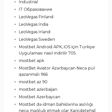
Industrial
IT Образование
LeoVegas Finland
LeoVegas India
LeoVegas Irland
LeoVegas Sweden
Mostbet Android APK, iOS için Türkiye
Uygulaması nasıl indirilir 705
mostbet apk
MostBet Aviator Azərbaycan Necə pul
qazanmalı 966
mostbet az 90
mostbet azerbaijan
Mostbet Azerbaycan
Mostbet də idman bahislərinə asılılığı
necə məğlub etmək olar Xaricdetehsil