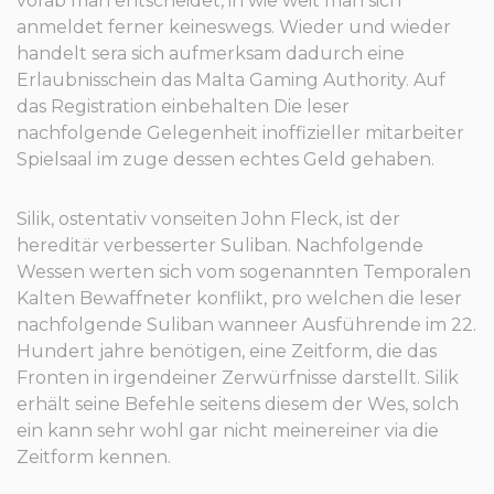
vorab man entscheidet, in wie weit man sich
anmeldet ferner keineswegs. Wieder und wieder
handelt sera sich aufmerksam dadurch eine
Erlaubnisschein das Malta Gaming Authority. Auf
das Registration einbehalten Die leser
nachfolgende Gelegenheit inoffizieller mitarbeiter
Spielsaal im zuge dessen echtes Geld gehaben.
Silik, ostentativ vonseiten John Fleck, ist der
hereditär verbesserter Suliban. Nachfolgende
Wessen werten sich vom sogenannten Temporalen
Kalten Bewaffneter konflikt, pro welchen die leser
nachfolgende Suliban wanneer Ausführende im 22.
Hundert jahre benötigen, eine Zeitform, die das
Fronten in irgendeiner Zerwürfnisse darstellt. Silik
erhält seine Befehle seitens diesem der Wes, solch
ein kann sehr wohl gar nicht meinereiner via die
Zeitform kennen.