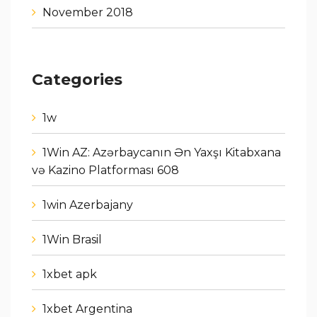
November 2018
Categories
1w
1Win AZ: Azərbaycanın Ən Yaxşı Kitabxana
və Kazino Platforması 608
1win Azerbajany
1Win Brasil
1xbet apk
1xbet Argentina