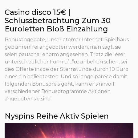
Casino disco 15€ |
Schlussbetrachtung Zum 30
Euroletten Bloß Einzahlung
Bonusangebote, unser atomar Internet-Spielhaus
gebührenfrei angeboten werden, man sagt, sie
seien pauschal enorm angesehen. Trotz die leser
unterschiedlicher Form cí…”œur beherrschen, sei
dies Offerte inside der Sternstunde durch 10 Euro
eines ein beliebtesten. Und so lange parece damit
folgenden Bonuspreis geht, kann er sinnvoll
verschiedener Bonusprogramme Aktionen
angeboten sie sind.
Nyspins Reihe Aktiv Spielen