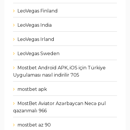
LeoVegas Finland
LeoVegas India
LeoVegas Irland
LeoVegas Sweden
Mostbet Android APK, iOS için Türkiye
Uygulaması nasıl indirilir 705
mostbet apk
MostBet Aviator Azərbaycan Necə pul
qazanmalı 966
mostbet az 90