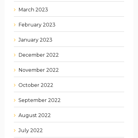
March 2023
February 2023
January 2023
December 2022
November 2022
October 2022
September 2022
August 2022
July 2022