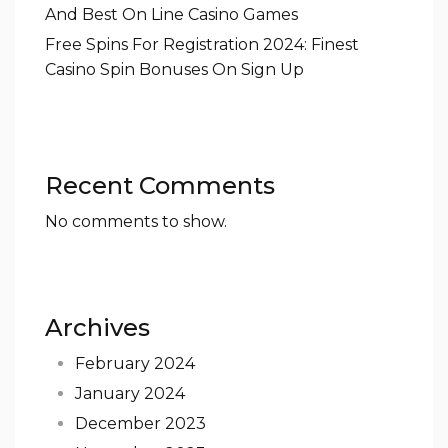
And Best On Line Casino Games
Free Spins For Registration 2024: Finest
Casino Spin Bonuses On Sign Up
Recent Comments
No comments to show.
Archives
February 2024
January 2024
December 2023