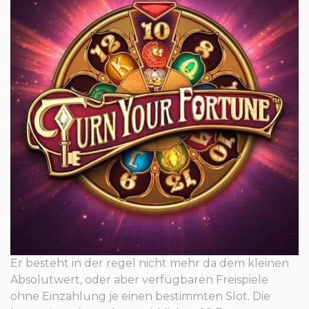
Er besteht in der regel nicht mehr da dem kleinen
Absolutwert, oder aber verfügbaren Freispiele
ohne Einzahlung je einen bestimmten Slot. Die