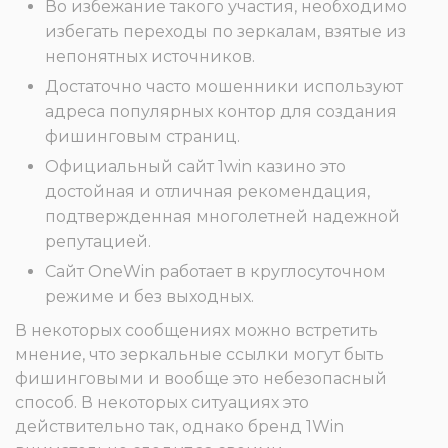
Во избежание такого участия, необходимо
избегать переходы по зеркалам, взятые из
непонятных источников.
Достаточно часто мошенники используют
адреса популярных контор для создания
фишинговым страниц.
Официальный сайт 1win казино это
достойная и отличная рекомендация,
подтвержденная многолетней надежной
репутацией.
Сайт OneWin работает в круглосуточном
режиме и без выходных.
В некоторых сообщениях можно встретить
мнение, что зеркальные ссылки могут быть
фишинговыми и вообще это небезопасный
способ. В некоторых ситуациях это
действительно так, однако бренд 1Win