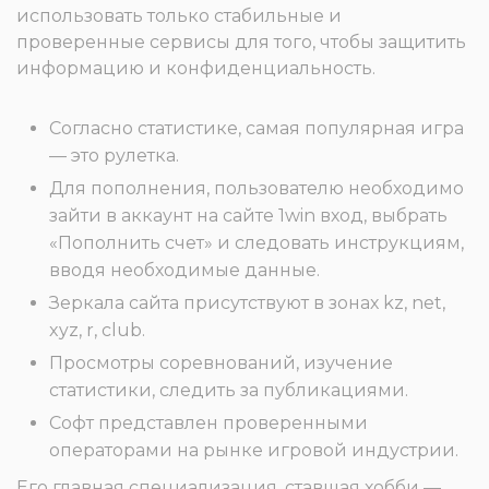
использовать только стабильные и
проверенные сервисы для того, чтобы защитить
информацию и конфиденциальность.
Согласно статистике, самая популярная игра
— это рулетка.
Для пополнения, пользователю необходимо
зайти в аккаунт на сайте 1win вход, выбрать
«Пополнить счет» и следовать инструкциям,
вводя необходимые данные.
Зеркала сайта присутствуют в зонах kz, net,
xyz, r, club.
Просмотры соревнований, изучение
статистики, следить за публикациями.
Софт представлен проверенными
операторами на рынке игровой индустрии.
Его главная специализация, ставшая хобби —