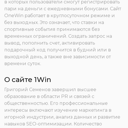
в которых пользователи смогут регистрировать
пари на деньги с ежедневными бонусами. Сайт
OneWin работает в круглосуточном режиме и
без выходных. Это означает, что ставки на
спортивные события принимаются без
временных ограничений. Создать запрос на
вывод, пополнить счет, активировать
подарочный код получится в будний или в
выходной день, а также вне зависимости от
времени суток.
О сайте 1Win
Григорий Семенов завершил высшее
образование в области PR и связей с
общественностью. Его профессиональные
интересы включают изучение маркетинга в
игорной индустрии, анализ данных и развитие
навыков SEO-оптимизации. Количество