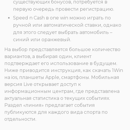
существующих бонусов, потребуется в
первую очередь провести регистрацию.
Speed n Cash в one win можно играть по
ручной или автоматической ставки, однако
для этого следует выбрать автомобиль –
синий или оранжевый.
На выбор представляется большое количество
вариантов, а выбирая один, клиент
подтверждает его использование в будущем.
Ниже приводится инструкция, как скачать 1Win
на ios, планшеты Apple, смартфоны. Мобильная
версия Live открывает доступ к
информационным центрам, где представлена
актуальная статистика о текущих событиях.
Раздел «линия» предлагает события
публикуются для каждого вида спорта по
отдельности.