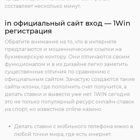
составляет несколько минут.
in официальный сайт вход — 1Win
регистрация
Обратите внимание на то, что в интернете
предлагаются и мошеннические ссылки на
букмекерскую контору. Они отличаются своим
функционалом и в их дизайне легко заметить
существенные отличия по сравнению с
официальным сайтом. Зачастую создаются такие
сайты-клоны, где пополнить счет получится, а
делать ставки и вывести уже нет. 1WIN сегодня
это не только популярный ресурс онлайн-ставок
на спорт, но известное online казино.
Делать ставки с мобиьного телефона мжно в
любой точки мира, где есть инернет.