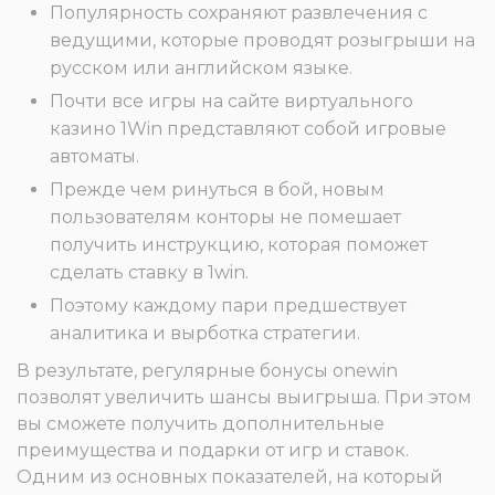
Популярность сохраняют развлечения с
ведущими, которые проводят розыгрыши на
русском или английском языке.
Почти все игры на сайте виртуального
казино 1Win представляют собой игровые
автоматы.
Прежде чем ринуться в бой, новым
пользователям конторы не помешает
получить инструкцию, которая поможет
сделать ставку в 1win.
Поэтому каждому пари предшествует
аналитика и вырботка стратегии.
В результате, регулярные бонусы onewin
позволят увеличить шансы выигрыша. При этом
вы сможете получить дополнительные
преимущества и подарки от игр и ставок.
Одним из основных показателей, на который