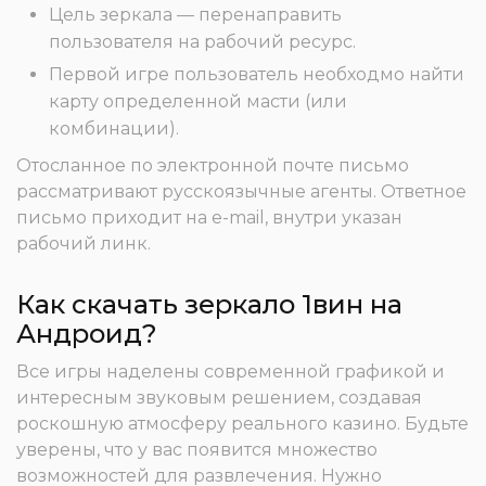
Цель зеркала — перенаправить
пользователя на рабочий ресурс.
Первой игре пользователь необходмо найти
карту определенной масти (или
комбинации).
Отосланное по электронной почте письмо
рассматривают русскоязычные агенты. Ответное
письмо приходит на e-mail, внутри указан
рабочий линк.
Как скачать зеркало 1вин на
Андроид?
Все игры наделены современной графикой и
интересным звуковым решением, создавая
роскошную атмосферу реального казино. Будьте
уверены, что у вас появится множество
возможностей для развлечения. Нужно