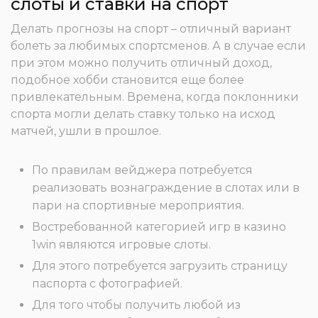
слоты и ставки на спорт
Делать прогнозы на спорт – отличный вариант
болеть за любимых спортсменов. А в случае если
при этом можно получить отличный доход,
подобное хобби становится еще более
привлекательным. Времена, когда поклонники
спорта могли делать ставку только на исход
матчей, ушли в прошлое.
По правилам вейджера потребуется
реализовать вознаграждение в слотах или в
пари на спортивные мероприятия.
Востребованной категорией игр в казино
1win являются игровые слоты.
Для этого потребуется загрузить страницу
паспорта с фотографией.
Для того чтобы получить любой из