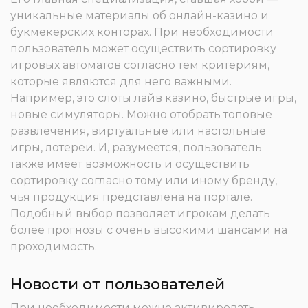
уникальные материалы об онлайн-казино и
букмекерских конторах. При необходимости
пользователь может осуществить сортировку
игровых автоматов согласно тем критериям,
которые являются для него важными.
Например, это слоты лайв казино, быстрые игры,
новые симуляторы. Можно отобрать топовые
развлечения, виртуальные или настольные
игры, лотереи. И, разумеется, пользователь
также имеет возможность и осуществить
сортировку согласно тому или иному бренду,
чья продукция представлена на портале.
Подобный выбор позволяет игрокам делать
более прогнозы с очень высокими шансами на
проходимость.
Новости от пользователей
При необходимости можно активировать