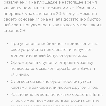
развлечений на площадке в настоящее время
является поистине неисчислимым. Компания
впервые была основана в 2016 году; с момента
своего основания она начала достаточно быстро
набирать популярность как во всем мире, так и в
странах СНГ.
При установке мобильного приложения на
свое устройство пользователи получают
дополнительный бонус от букмекера.
Сформировать купон и отправить заявку
пользователь сможет через блоки «Live» и
«Линия».
С легкостью можно будет перекинуться
картами в баккара или любой другой игре.
Касательно вывода денежных средств в 1вин,
игрок имеет возможность запросить снятие