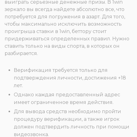
выиграть серьезные денежные призы. В 1win
зеркало вы всегда найдете абсолютно все, что
потребуется для погружения в азарт. Для того,
чтобы максимально исключить возможность
проигрыша ставки в 1win, беттору стоит
придерживаться определенных правил. Нужно
ставить только на виды спорта, в которых он
разбирается.
Верификация требуется только для
подтверждения личности, достижения +18
лет.
Однако каждая предоставленный адрес
имеет ограниченное время действия.
Для вывода средств необходимо пройти
процедуру верификации, а также игрок
должен подтвердить личность при помощи
видеозвонка.