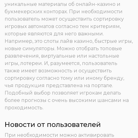
уникальные материалы об онлайн-казино и
букмекерских конторах. При необходимости
пользователь может осуществить сортировку
игровых автоматов согласно тем критериям,
которые являются для него важными.
Например, это слоты лайв казино, быстрые игры,
новые симуляторы. Можно отобрать топовые
развлечения, виртуальные или настольные
игры, лотереи. И, разумеется, пользователь
также имеет возможность и осуществить
сортировку согласно тому или иному бренду,
чья продукция представлена на портале.
Подобный выбор позволяет игрокам делать
более прогнозы с очень высокими шансами на
проходимость.
Новости от пользователей
При необходимости можно активировать