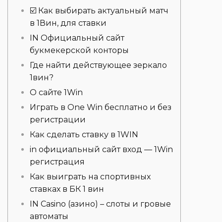
☑️ Как выбирать актуальный матч
в 1Вин, для ставки
IN Официальный сайт
букмекерской конторы
Где найти действующее зеркало
1вин?
О сайте 1Win
Играть в One Win бесплатно и без
регистрации
Как сделать ставку в 1WIN
in официальный сайт вход — 1Win
регистрация
Как выиграть на спортивных
ставках в БК 1 вин
IN Casino (азино) – слоты и гровые
автоматы