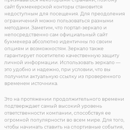
сайт букмекерской конторы становится
недоступным для посещения. Для преодоления
ограничений можно пользоваться разными
методами. Заметим, что портал-зеркало и
непосредственно сам официальный сайт
букмекера абсолютно идентичны по своим
опциям и возможностям. Зеркало также
гарантирует посетителю качественную защиту
личной информации. Использовать зеркало —
это удобно и надежно, при условии, что вы
получили актуальную ссылку из проверенного
временем источника.
Это на протяжении продолжительного времени
подтверждает самый высокий уровень
ответственности компании, способствуя ее
огромной популярности во всем мире. Для того,
чтобы начинать ставить на спортивные события,