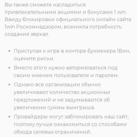
Вы также сможете насладиться
привлекательными акциями и бонусами 1 win.
Ввиду блокировки официального онлайн-сайта
1win Роскомнадзором, возникла потребность
создания зеркал.
Приступая к игре в конторе букмекера 1Вин,
оцените риски.
Вместо этого нужно авторизоваться под
своим именем пользователя и паролем.
Однако все организации обычно
увеличивают количество акционных
предложений и не задумываются об
увеличении суммы выигрыша.
Провайдеры могут заблокировать наш сайт,
поэтому лучше ознакомиться со способами
обхода сетевых ограничений.