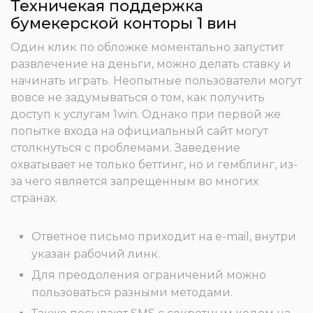
Техничекая поддержка
бумекерской конторы 1 вин
Один клик по обложке моментально запустит
развлечение на деньги, можно делать ставку и
начинать играть. Неопытные пользователи могут
вовсе не задумываться о том, как получить
доступ к услугам 1win. Однако при первой же
попытке входа на официальный сайт могут
столкнуться с проблемами. Заведение
охватывает не только беттинг, но и гемблинг, из-
за чего является запрещенным во многих
странах.
Ответное письмо приходит на e-mail, внутри
указан рабочий линк.
Для преодоления ограничений можно
пользоваться разными методами.