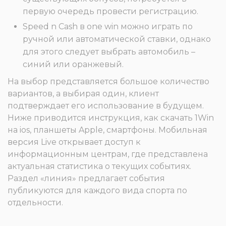
первую очередь провести регистрацию.
Speed n Cash в one win можно играть по
ручной или автоматической ставки, однако
для этого следует выбрать автомобиль –
синий или оранжевый.
На выбор представляется большое количество
вариантов, а выбирая один, клиент
подтверждает его использование в будущем.
Ниже приводится инструкция, как скачать 1Win
на ios, планшеты Apple, смартфоны. Мобильная
версия Live открывает доступ к
информационным центрам, где представлена
актуальная статистика о текущих событиях.
Раздел «линия» предлагает события
публикуются для каждого вида спорта по
отдельности.