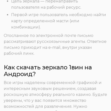
Цель зеркала — перенаправить
пользователя на рабочий ресурс.
Первой игре пользователь необходмо найти
карту определенной масти (или
комбинации).
Отосланное по электронной почте письмо
рассматривают русскоязычные агенты. Ответное
письмо приходит на e-mail, внутри указан
рабочий линк.
Как скачать зеркало 1вин на
Андроид?
Все игры наделены современной графикой и
интересным звуковым решением, создавая
роскошную атмосферу реального казино. Будьте
уверены, что у вас появится множество
возможностей для развлечения. Нужно