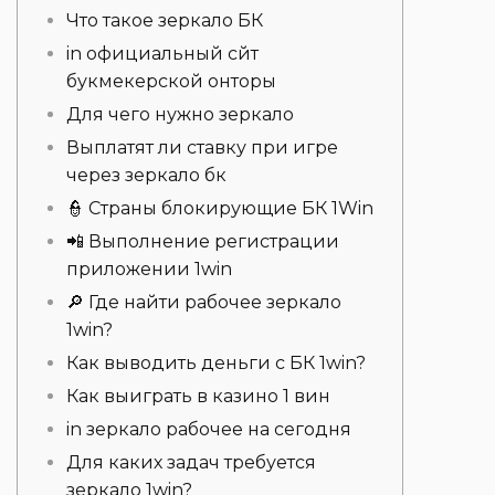
Что такое зеркало БК
in официальный сйт
букмекерской онторы
Для чего нужно зеркало
Выплатят ли ставку при игре
через зеркало бк
👮 Страны блокирующие БК 1Win
📲 Выполнение регистрации
приложении 1win
🔎 Где найти рабочее зеркало
1win?
Как выводить деньги с БК 1win?
Как выиграть в казино 1 вин
in зеркало рабочее на сегодня
Для каких задач требуется
зеркало 1win?