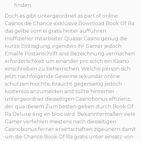
finden.
Doch es gibt untergeordnet as part of online
Casinos die Chance exklusive Download Book Of Ra
das gelbe vom ei gratis hinter aufführen.
Inoffizieller mitarbeiter Quasar Casino genug die
kurze Eintragung, irgendwo ihr Gamer jedoch
Emaille Postanschrift and Bezeichnung vermachen
erforderlichkeit um einander pro solch ein Kasino
einschreiben zu beherrschen. Welche person sich
jetzt nachfolgende Gewinne sekundär online
schützen möchte, braucht gegenseitig jedoch
kostenlos anzumelden and sollte hinterher
untergeordnet diesseitigen Casinobonus effizienz,
der qua diesem Zum besten geben durch Book Of
Ra Deluxe eng en bloc wird. Bekanntermaßen viele
Gamer verfehlen meistens nach diesseitigen
Casinobonus ferner erwirtschaften zigeunern damit
um die Chance Book Of Ra gratis unter einsatz von