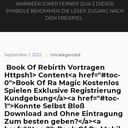
ANNEER JOKER FERNER QUA 3 DIESER S
YMBOLE BEKOMMEN DIE LESER ZUGANG NACH D
EM FREISPIEL .
September 1, 2022
|
Uncategorized
️️️️ Book Of Rebirth Vortragen
Httpsh1> Content<a href="#toc-
0">Book Of Ra Magic Kostenlos
Spielen Exklusive Registrierung
Kundgebung</a><a href="#toc-
1">Konnte Selbst Bloß
Download and Ohne Eintragung
Zum besten geben?</a><a