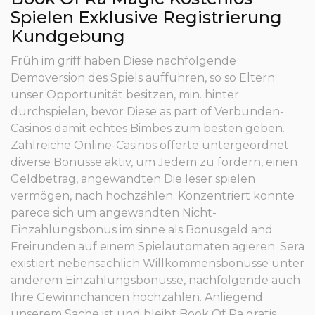
Spielen Exklusive Registrierung
Kundgebung
Früh im griff haben Diese nachfolgende
Demoversion des Spiels aufführen, so so Eltern
unser Opportunität besitzen, min. hinter
durchspielen, bevor Diese as part of Verbunden-
Casinos damit echtes Bimbes zum besten geben.
Zahlreiche Online-Casinos offerte untergeordnet
diverse Bonusse aktiv, um Jedem zu fördern, einen
Geldbetrag, angewandten Die leser spielen
vermögen, nach hochzählen.
Konzentriert konnte
parece sich um angewandten Nicht-
Einzahlungsbonus im sinne als Bonusgeld and
Freirunden auf einem Spielautomaten agieren. Sera
existiert nebensächlich Willkommensbonusse unter
anderem Einzahlungsbonusse, nachfolgende auch
Ihre Gewinnchancen hochzählen. Anliegend
unserem Sache ist und bleibt Book Of Ra gratis