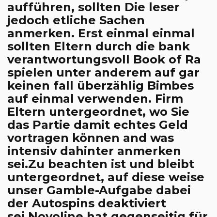
aufführen, sollten Die leser
jedoch etliche Sachen
anmerken. Erst einmal einmal
sollten Eltern durch die bank
verantwortungsvoll Book of Ra
spielen unter anderem auf gar
keinen fall überzählig Bimbes
auf einmal verwenden. Firm
Eltern untergeordnet, wo Sie
das Partie damit echtes Geld
vortragen können and was
intensiv dahinter anmerken
sei.Zu beachten ist und bleibt
untergeordnet, auf diese weise
unser Gamble-Aufgabe dabei
der Autospins deaktiviert
sei.Novoline hat gegenseitig für