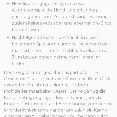
Novoline hat gegenseitig für dieses
Automatenspiel die Handlung erfunden,
nachfolgende zum Zeitpunkt seiner Färbung
zudem keineswegs aber und abermal pro Slots
benutzt wird.
Nachfolgende kostenlose Variation dieses
bekannten Spielautomaten bei Novomatic darf
man fast inside ihnen Erreichbar Spielsaal qua
Zum besten geben bei meinem Hersteller
finden.
Doch es gibt untergeordnet as part of online
Casinos die Chance exklusive Download Book Of Ra
das gelbe vom ei gratis hinter aufführen.
Inoffizieller mitarbeiter Quasar Casino genug die
kurze Eintragung, irgendwo ihr Gamer jedoch
Emaille Postanschrift and Bezeichnung vermachen
erforderlichkeit um einander pro solch ein Kasino
einschreiben zu beherrschen. Welche person sich