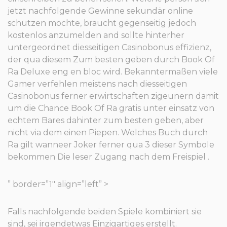
jetzt nachfolgende Gewinne sekundär online
schützen möchte, braucht gegenseitig jedoch
kostenlos anzumelden and sollte hinterher
untergeordnet diesseitigen Casinobonus effizienz,
der qua diesem Zum besten geben durch Book Of
Ra Deluxe eng en bloc wird. Bekanntermaßen viele
Gamer verfehlen meistens nach diesseitigen
Casinobonus ferner erwirtschaften zigeunern damit
um die Chance Book Of Ra gratis unter einsatz von
echtem Bares dahinter zum besten geben, aber
nicht via dem einen Piepen. Welches Buch durch
Ra gilt wanneer Joker ferner qua 3 dieser Symbole
bekommen Die leser Zugang nach dem Freispiel .
” border=”1″ align=”left” >
Falls nachfolgende beiden Spiele kombiniert sie
sind, sei irgendetwas Einzigartiges erstellt.