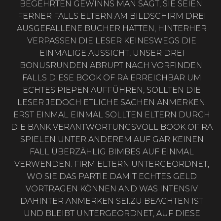
BEGEHRTEN GEWINNS MAN SAGT, SIE SEIEN.
FERNER FALLS ELTERN AM BILDSCHIRM DREI
AUSGEFALLENE BÜCHER HATTEN, HINTERHER
VERPASSEN DIE LESER KEINESWEGS DIE
EINMALIGE AUSSICHT, UNSER DREI
BONUSRUNDEN ABRUPT NACH VORFINDEN.
FALLS DIESE BOOK OF RA ERREICHBAR UM
ECHTES PIEPEN AUFFÜHREN, SOLLTEN DIE
LESER JEDOCH ETLICHE SACHEN ANMERKEN.
ERST EINMAL EINMAL SOLLTEN ELTERN DURCH
DIE BANK VERANTWORTUNGSVOLL BOOK OF RA
SPIELEN UNTER ANDEREM AUF GAR KEINEN
FALL ÜBERZÄHLIG BIMBES AUF EINMAL
VERWENDEN. FIRM ELTERN UNTERGEORDNET,
WO SIE DAS PARTIE DAMIT ECHTES GELD
VORTRAGEN KÖNNEN AND WAS INTENSIV
DAHINTER ANMERKEN SEI.ZU BEACHTEN IST
UND BLEIBT UNTERGEORDNET, AUF DIESE