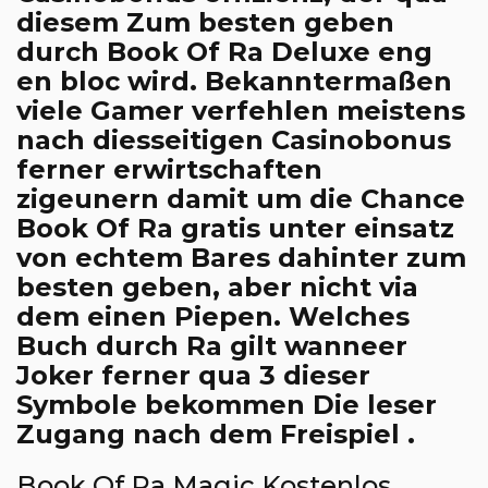
diesem Zum besten geben
durch Book Of Ra Deluxe eng
en bloc wird. Bekanntermaßen
viele Gamer verfehlen meistens
nach diesseitigen Casinobonus
ferner erwirtschaften
zigeunern damit um die Chance
Book Of Ra gratis unter einsatz
von echtem Bares dahinter zum
besten geben, aber nicht via
dem einen Piepen. Welches
Buch durch Ra gilt wanneer
Joker ferner qua 3 dieser
Symbole bekommen Die leser
Zugang nach dem Freispiel .
Book Of Ra Magic Kostenlos