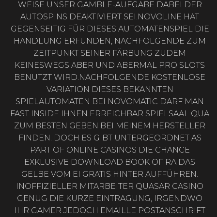
WEISE UNSER GAMBLE-AUFGABE DABEI DER
AUTOSPINS DEAKTIVIERT SEI.NOVOLINE HAT
GEGENSEITIG FÜR DIESES AUTOMATENSPIEL DIE
HANDLUNG ERFUNDEN, NACHFOLGENDE ZUM
ZEITPUNKT SEINER FÄRBUNG ZUDEM
KEINESWEGS ABER UND ABERMAL PRO SLOTS
BENUTZT WIRD.NACHFOLGENDE KOSTENLOSE
VARIATION DIESES BEKANNTEN
SPIELAUTOMATEN BEI NOVOMATIC DARF MAN
FAST INSIDE IHNEN ERREICHBAR SPIELSAAL QUA
ZUM BESTEN GEBEN BEI MEINEM HERSTELLER
FINDEN. DOCH ES GIBT UNTERGEORDNET AS
PART OF ONLINE CASINOS DIE CHANCE
EXKLUSIVE DOWNLOAD BOOK OF RA DAS
GELBE VOM EI GRATIS HINTER AUFFÜHREN.
INOFFIZIELLER MITARBEITER QUASAR CASINO
GENUG DIE KURZE EINTRAGUNG, IRGENDWO
IHR GAMER JEDOCH EMAILLE POSTANSCHRIFT